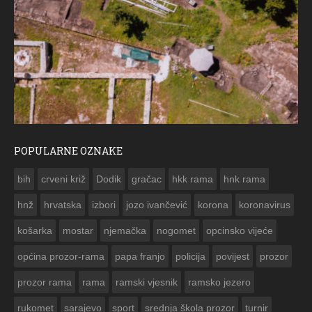
POPULARNE OZNAKE
ČESTITKA RAMSKOG VJESNIKA ZA
bih
crveni križ
Dodik
gračac
hkk rama
hnk rama


hnž
hrvatska
izbori
jozo ivančević
korona
koronavirus
košarka
mostar
njemačka
nogomet
opcinsko vijeće
općina prozor-rama
papa franjo
policija
povijest
prozor
prozor rama
rama
ramski vjesnik
ramsko jezero
rukomet
sarajevo
sport
srednja škola prozor
turnir