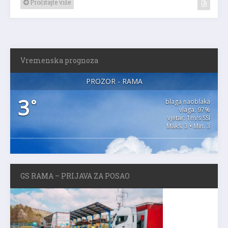
Pročitajte više
Vremenska prognoza
PROZOR - RAMA
3
°
blaga naoblaka
vlaga: 97%
vjetar: 1m/s SSI
Maks. 3 • Min. 3
GS RAMA – PRIJAVA ZA POSAO