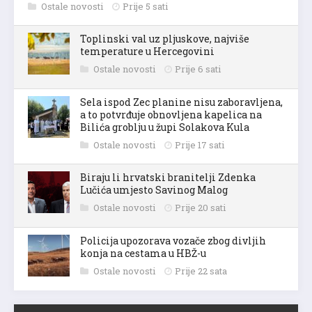
Ostale novosti
Prije 5 sati
Toplinski val uz pljuskove, najviše
temperature u Hercegovini
Ostale novosti
Prije 6 sati
Sela ispod Zec planine nisu zaboravljena,
a to potvrđuje obnovljena kapelica na
Bilića groblju u župi Solakova Kula
Ostale novosti
Prije 17 sati
Biraju li hrvatski branitelji Zdenka
Lučića umjesto Savinog Malog
Ostale novosti
Prije 20 sati
Policija upozorava vozače zbog divljih
konja na cestama u HBŽ-u
Ostale novosti
Prije 22 sata