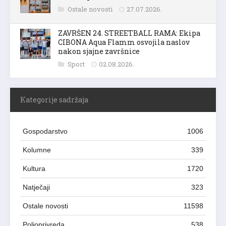
Ostale novosti
27.07.2026.
ZAVRŠEN 24. STREETBALL RAMA: Ekipa
CIBONA Aqua Flamm osvojila naslov
nakon sjajne završnice
Sport
02.08.2026.
Kategorije sadržaja
Gospodarstvo
1006
Kolumne
339
Kultura
1720
Natječaji
323
Ostale novosti
11598
Poljoprivreda
538