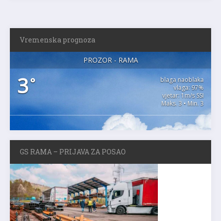
Vremenska prognoza
PROZOR - RAMA
3
°
blaga naoblaka
vlaga: 97%
vjetar: 1m/s SSI
Maks. 3 • Min. 3
GS RAMA – PRIJAVA ZA POSAO