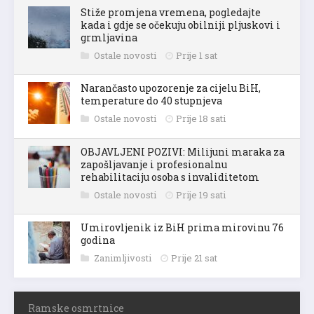
Stiže promjena vremena, pogledajte
kada i gdje se očekuju obilniji pljuskovi i
grmljavina
Ostale novosti
Prije 1 sat
Narančasto upozorenje za cijelu BiH,
temperature do 40 stupnjeva
Ostale novosti
Prije 18 sati
OBJAVLJENI POZIVI: Milijuni maraka za
zapošljavanje i profesionalnu
rehabilitaciju osoba s invaliditetom
Ostale novosti
Prije 19 sati
Umirovljenik iz BiH prima mirovinu 76
godina
Zanimljivosti
Prije 21 sat
Ramske osmrtnice