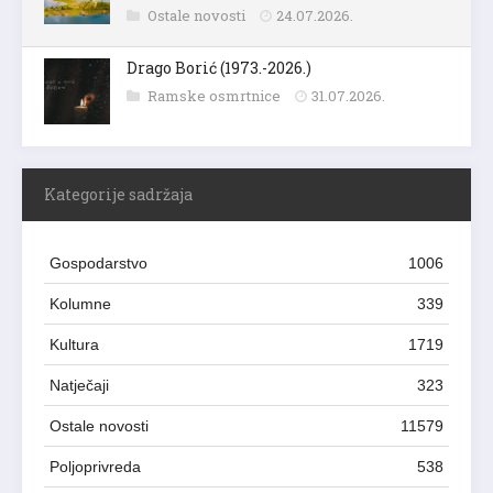
Ostale novosti
24.07.2026.
Drago Borić (1973.-2026.)
Ramske osmrtnice
31.07.2026.
Kategorije sadržaja
Gospodarstvo
1006
Kolumne
339
Kultura
1719
Natječaji
323
Ostale novosti
11579
Poljoprivreda
538