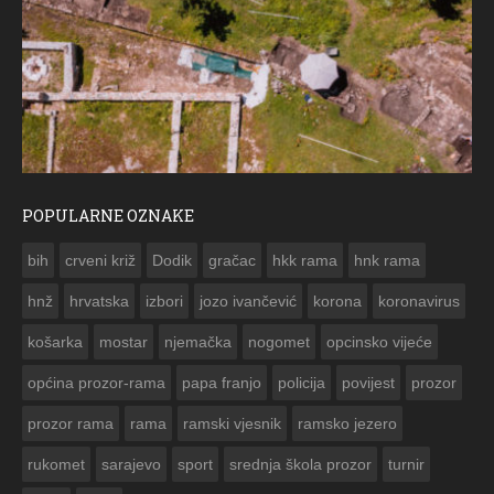
POPULARNE OZNAKE
ČE
bih
crveni križ
Dodik
gračac
hkk rama
hnk rama


hnž
hrvatska
izbori
jozo ivančević
korona
koronavirus
košarka
mostar
njemačka
nogomet
opcinsko vijeće
općina prozor-rama
papa franjo
policija
povijest
prozor
prozor rama
rama
ramski vjesnik
ramsko jezero
rukomet
sarajevo
sport
srednja škola prozor
turnir