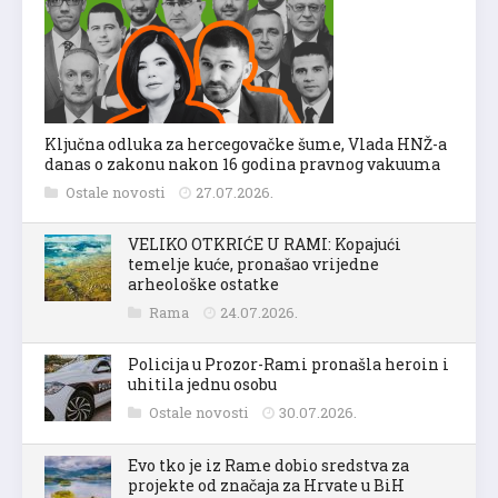
Ključna odluka za hercegovačke šume, Vlada HNŽ-a
danas o zakonu nakon 16 godina pravnog vakuuma
Ostale novosti
27.07.2026.
VELIKO OTKRIĆE U RAMI: Kopajući
temelje kuće, pronašao vrijedne
arheološke ostatke
Rama
24.07.2026.
Policija u Prozor-Rami pronašla heroin i
uhitila jednu osobu
Ostale novosti
30.07.2026.
Evo tko je iz Rame dobio sredstva za
projekte od značaja za Hrvate u BiH