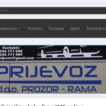
-2026.)
31.07.2026. 19:10
odarstvo
Kultura
Turizam
Sport
Zanimljivo
Četnički pokolj u Rami 1942. godine