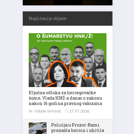
Najčitanije objave
Ključna odluka za hercegovačke
šume, Vlada HNŽ-a danas o zakonu
nakon 16 godina pravnog vakuuma
Ostale novosti
27.07.2026.
Policija u Prozor-Rami
pronašla heroin i uhitila