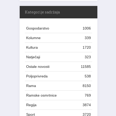
Kategorije sadržaja
Gospodarstvo
1006
Kolumne
339
Kultura
1720
Natječaji
323
Ostale novosti
11585
Poljoprivreda
538
Rama
8150
Ramske osmrtnice
769
Regija
3874
Sport
3720