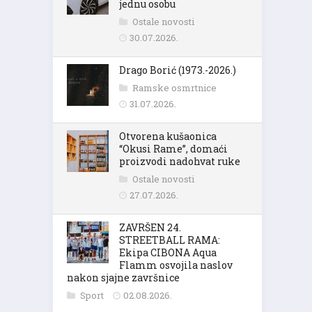
jednu osobu
Ostale novosti
30.07.2026.
Drago Borić (1973.-2026.)
Ramske osmrtnice
31.07.2026.
Otvorena kušaonica
“Okusi Rame”, domaći
proizvodi nadohvat ruke
Ostale novosti
27.07.2026.
ZAVRŠEN 24.
STREETBALL RAMA:
Ekipa CIBONA Aqua
Flamm osvojila naslov
nakon sjajne završnice
Sport
02.08.2026.