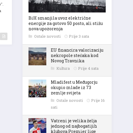
“.
a
BiH smanjila uvoz električne
energije za gotovo 50 posto, ali stižu
nova upozorenja
Ostale novosti
Prije 3 sata
EU financira valorizaciju
nekropole stećaka kod
Novog Travnika
Kultura
Prije 4 sata
Mladifest u Međugorju
okupio mlade iz 73
zemlje svijeta
Ostale novosti
Prije 16
sati
Vatreni je velika želja
jednog od najbogatijih
klubova Premier lige