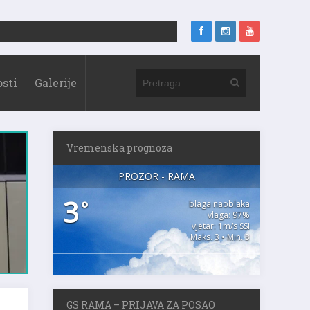
sti
Galerije
Vremenska prognoza
PROZOR - RAMA
3
°
blaga naoblaka
vlaga: 97%
vjetar: 1m/s SSI
Maks. 3 • Min. 3
GS RAMA – PRIJAVA ZA POSAO