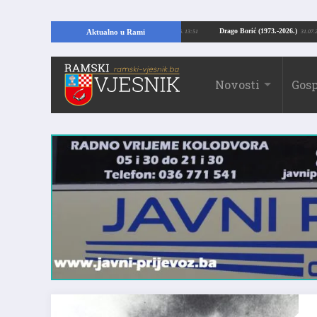
ajući temelje kuće, pronašao vrijedne arheološke ostatke
Drago Borić (1973.
Aktualno u Rami
24.07.2026. 13:51
Novosti
Gosp