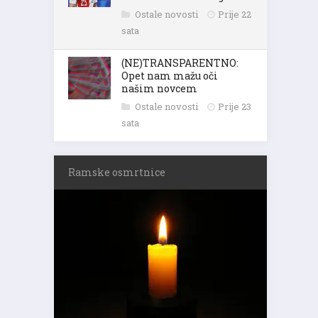
Ostale novosti
Prije 22
sata
(NE)TRANSPARENTNO:
Opet nam mažu oči
našim novcem
Ostale novosti
Prije 23
sata
Ramske osmrtnice