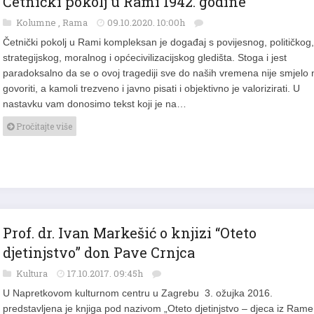
Kolumne
,
Rama
09.10.2020. 10:00h
Četnički pokolj u Rami kompleksan je događaj s povijesnog, političkog,
strategijskog, moralnog i općecivilizacijskog gledišta. Stoga i jest
paradoksalno da se o ovoj tragediji sve do naših vremena nije smjelo n
govoriti, a kamoli trezveno i javno pisati i objektivno je valorizirati. U
nastavku vam donosimo tekst koji je na…
Pročitajte više
Prof. dr. Ivan Markešić o knjizi “Oteto
djetinjstvo” don Pave Crnjca
Kultura
17.10.2017. 09:45h
U Napretkovom kulturnom centru u Zagrebu 3. ožujka 2016.
predstavljena je knjiga pod nazivom „Oteto djetinjstvo – djeca iz Rame