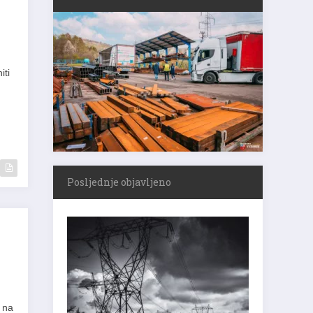
iti
Posljednje objavljeno
 na