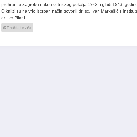
prehrani u Zagrebu nakon četničkog pokolja 1942. i gladi 1943. godine
O knjizi su na vrlo iscrpan način govorili dr. sc. Ivan Markešić s Institut
dr. Ivo Pilar i…
Pročitajte više