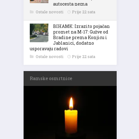
autocesta nema
Ostale novosti
Prije 22 sata
BIHAMK: Izrazito pojačan
promet na M-17: Gužve od
Bradine prema Konjicu i
Jablanici, dodatno
usporavaju radovi
Ostale novosti
Prije 22 sata
Ramske osmrtnice