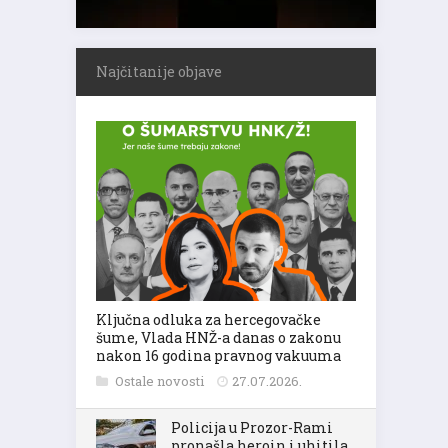
Najčitanije objave
Ključna odluka za hercegovačke
šume, Vlada HNŽ-a danas o zakonu
nakon 16 godina pravnog vakuuma
Ostale novosti
27.07.2026.
Policija u Prozor-Rami
pronašla heroin i uhitila