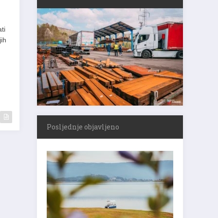
ti
jih
Posljednje objavljeno