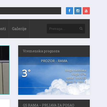
sti
Galerije
Vremenska prognoza
PROZOR - RAMA
3
°
blaga naoblaka
vlaga: 97%
vjetar: 1m/s SSI
Maks. 3 • Min. 3
GS RAMA – PRIJAVA ZA POSAO