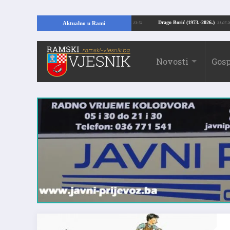
jući temelje kuće, pronašao vrijedne arheološke ostatke
Drago Borić (1973.-2
Aktualno u Rami
24.07.2026. 13:51
Novosti
Gosp