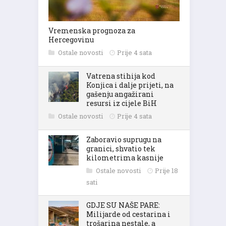
Vremenska prognoza za
Hercegovinu
Ostale novosti
Prije 4 sata
Vatrena stihija kod
Konjica i dalje prijeti, na
gašenju angažirani
resursi iz cijele BiH
Ostale novosti
Prije 4 sata
Zaboravio suprugu na
granici, shvatio tek
kilometrima kasnije
Ostale novosti
Prije 18
sati
GDJE SU NAŠE PARE:
Milijarde od cestarina i
trošarina nestale, a