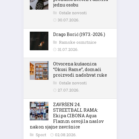
jednu osobu
Ostale novosti
30.07.2026.
Drago Borić (1973.-2026.)
Ramske osmrtnice
31.07.2026.
Otvorena kušaonica
“Okusi Rame”, domaći
proizvodi nadohvat ruke
Ostale novosti
27.07.2026.
ZAVRŠEN 24.
STREETBALL RAMA:
Ekipa CIBONA Aqua
Flamm osvojila naslov
nakon sjajne završnice
Sport
02.08.2026.