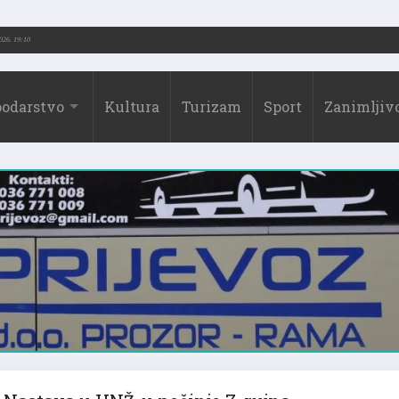
026.)
31.07.2026. 19:10
odarstvo
Kultura
Turizam
Sport
Zanimljivo
Nastava u HNŽ-u počinje 7. rujna