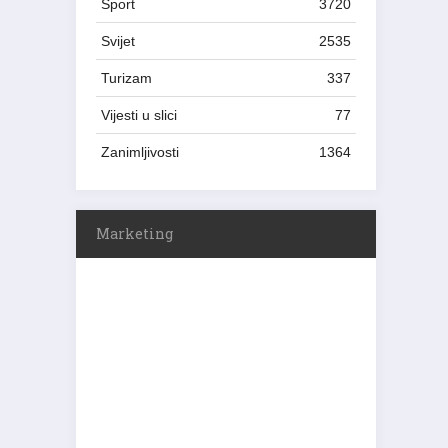
Sport
3720
Svijet
2535
Turizam
337
Vijesti u slici
77
Zanimljivosti
1364
Marketing