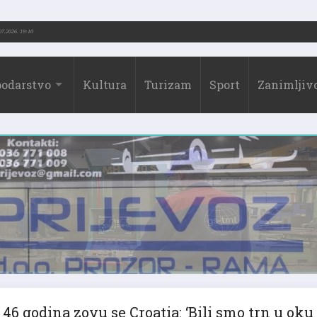
3.-2026.)
31.07.2026. 19:10
odarstvo
Kultura
Turizam
Sport
Zanimljivo
46 godina zovu se Croatia: ‘Bili smo trn u oku