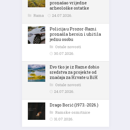
pronašao vrijedne
arheološke ostatke
Rama
24.07.2026.
Policija u Prozor-Rami
pronašla heroin i uhitila
jednu osobu
Ostale novosti
30.07.2026.
Evo tko je iz Rame dobio
sredstva za projekte od
značaja za Hrvate u BiH
Ostale novosti
24.07.2026.
Drago Borić (1973.-2026.)
Ramske osmrtnice
31.07.2026.