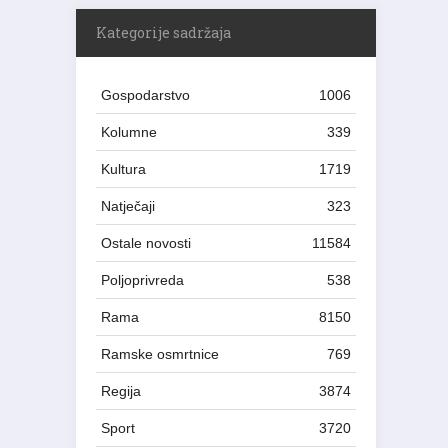
Kategorije sadržaja
Gospodarstvo
1006
Kolumne
339
Kultura
1719
Natječaji
323
Ostale novosti
11584
Poljoprivreda
538
Rama
8150
Ramske osmrtnice
769
Regija
3874
Sport
3720