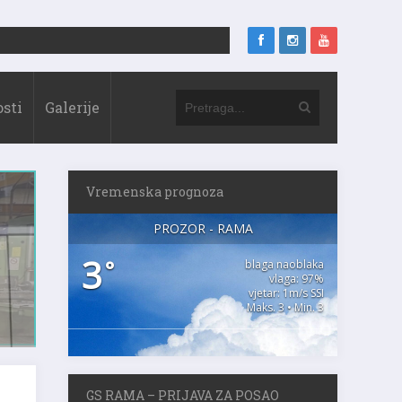
sti
Galerije
Vremenska prognoza
PROZOR - RAMA
3
°
blaga naoblaka
vlaga: 97%
vjetar: 1m/s SSI
Maks. 3 • Min. 3
GS RAMA – PRIJAVA ZA POSAO