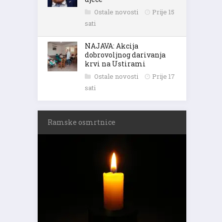
Ostale novosti
Prije 15
sati
NAJAVA: Akcija
dobrovoljnog darivanja
krvi na Ustirami
Ostale novosti
Prije 17
sati
Ramske osmrtnice