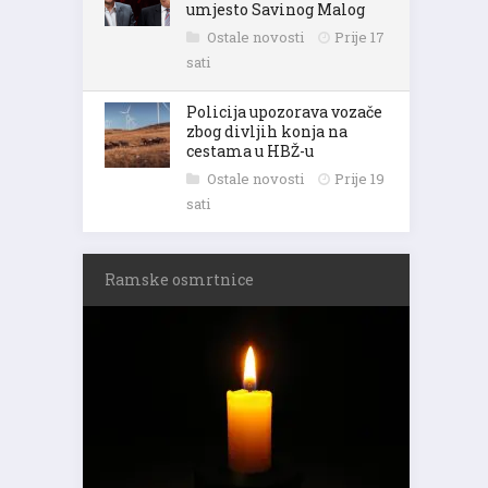
umjesto Savinog Malog
Ostale novosti
Prije 17
sati
Policija upozorava vozače
zbog divljih konja na
cestama u HBŽ-u
Ostale novosti
Prije 19
sati
Ramske osmrtnice