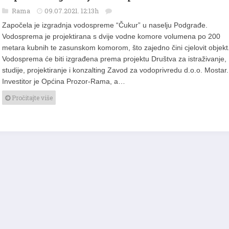
Započela izgradnja vodospreme “Čukur”
Rama
09.07.2021. 12:13h
Započela je izgradnja vodospreme “Čukur” u naselju Podgrađe.
Vodosprema je projektirana s dvije vodne komore volumena po 200
metara kubnih te zasunskom komorom, što zajedno čini cjelovit objekt
Vodosprema će biti izgrađena prema projektu Društva za istraživanje,
studije, projektiranje i konzalting Zavod za vodoprivredu d.o.o. Mostar.
Investitor je Općina Prozor-Rama, a…
Pročitajte više