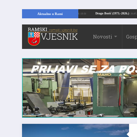
ajući temelje kuće, pronašao vrijedne arheološke ostatke
Drago Borić (1973.
Aktualno u Rami
24.07.2026. 13:51
Novosti
Gosp