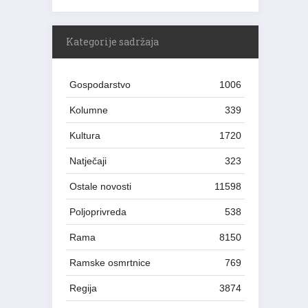
Kategorije sadržaja
Gospodarstvo
1006
Kolumne
339
Kultura
1720
Natječaji
323
Ostale novosti
11598
Poljoprivreda
538
Rama
8150
Ramske osmrtnice
769
Regija
3874