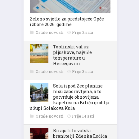
Zeleno svjetlo za predstojeće Opće
izbore 2026. godine
Ostale novosti
Prije 2 sata
Toplinski val uz
pljuskove, najviše
temperature u
Hercegovini
Ostale novosti
Prije 3 sata
Sela ispod Zec planine
nisu zaboravljena, a to
potvrđuje obnovljena
kapelica na Bilića groblju
u župi Solakova Kula
Ostale novosti
Prije 14 sati
Biraju li hrvatski
branitelji Zdenka Lučića