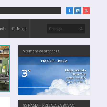
sti
Galerije
Vremenska prognoza
PROZOR - RAMA
3
°
blaga naoblaka
vlaga: 97%
vjetar: 1m/s SSI
Maks. 3 • Min. 3
GS RAMA – PRIJAVA ZA POSAO