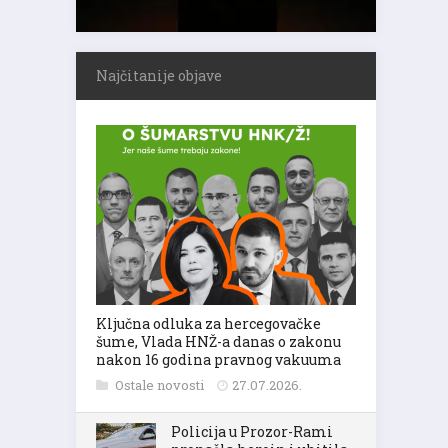
Najčitanije objave
Ključna odluka za hercegovačke
šume, Vlada HNŽ-a danas o zakonu
nakon 16 godina pravnog vakuuma
Ostale novosti
27.07.2026.
Policija u Prozor-Rami