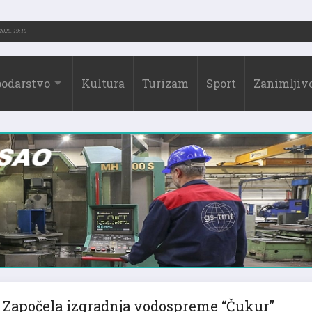
-2026.)
31.07.2026. 19:10
odarstvo
Kultura
Turizam
Sport
Zanimljivo