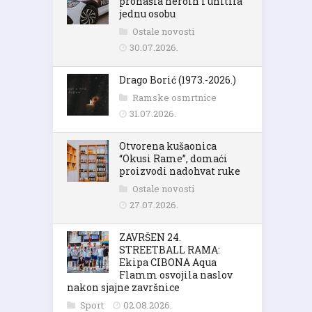
pronašla heroin i uhitila
jednu osobu
Ostale novosti
30.07.2026.
Drago Borić (1973.-2026.)
Ramske osmrtnice
31.07.2026.
Otvorena kušaonica
“Okusi Rame”, domaći
proizvodi nadohvat ruke
Ostale novosti
27.07.2026.
ZAVRŠEN 24.
STREETBALL RAMA:
Ekipa CIBONA Aqua
Flamm osvojila naslov
nakon sjajne završnice
Sport
02.08.2026.