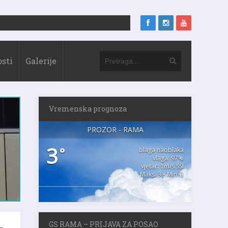
sti
Galerije
Vremenska prognoza
PROZOR - RAMA
3
°
blaga naoblaka
vlaga: 97%
vjetar: 1m/s SSI
Maks. 3 • Min. 3
GS RAMA – PRIJAVA ZA POSAO