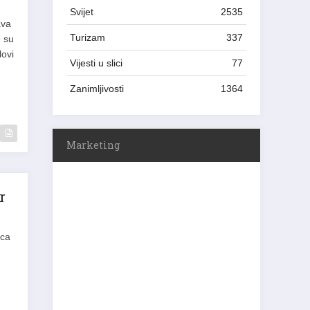
Svijet
2535
ava
Turizam
337
e su
lovi
Vijesti u slici
77
Zanimljivosti
1364
Marketing
r
rca