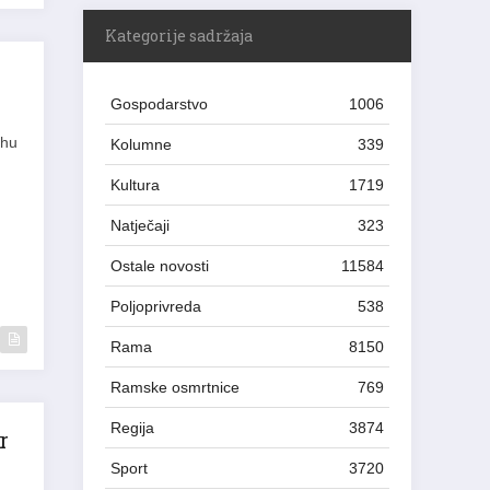
Kategorije sadržaja
Gospodarstvo
1006
uhu
Kolumne
339
d
Kultura
1719
Natječaji
323
Ostale novosti
11584
Poljoprivreda
538
Rama
8150
Ramske osmrtnice
769
Regija
3874
r
Sport
3720