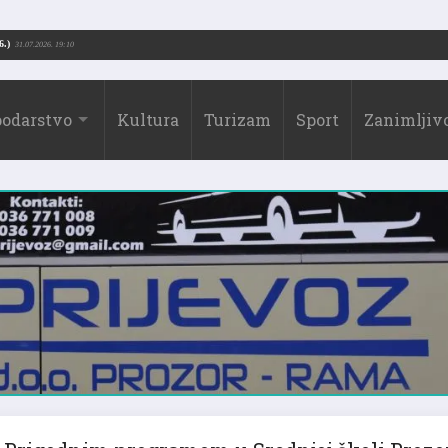
o Borić (1973.-2026.)
31.07.2026. 19:10
odarstvo
Kultura
Turizam
Sport
Zanimljivo