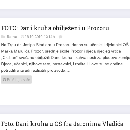
FOTO: Dani kruha obilježeni u Prozoru
Rama
18.10.2019. 12:14h
Na Trgu dr. Josipa Stadlera u Prozoru danas su učenici i djelatnici OŠ
Marka Marulića Prozor, srednje škole Prozor i djeca dječjeg vrtića
„Ciciban“ svečano obilježili Dane kruha i zahvalnosti za plodove zemlje
Djeca, učenici, njihove tete, nastavnici, i roditelji i ove su se godine
potrudili u izradi različitih proizvoda,…
Pročitajte više
Foto: Dani kruha u OŠ fra Jeronima Vladića