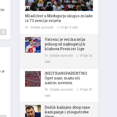
nja
Mladifest u Međugorju okupio mlade
iz 73 zemlje svijeta
Ostale novosti
Prije 9 sati
Vatreni je velika želja
jednog od najbogatijih
klubova Premier lige
Ostale novosti
Prije 14
sati
 je
(NE)TRANSPARENTNO:
Opet nam mažu oči
našim novcem
Ostale novosti
Prije 15
sati
Dodik kažnjen zbog rane
kampanje i zloupotrebe
djece