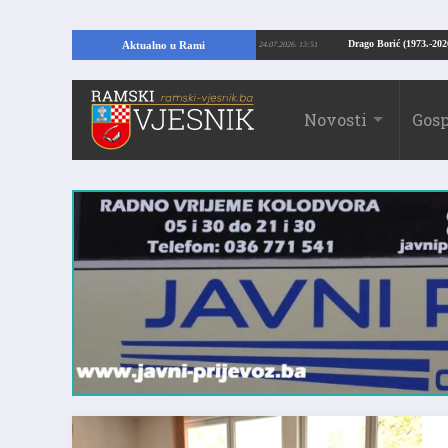
E U RAMI: Kopajući temelje kuće, pronašao vrijedne arheološke ostatke
Drag
Aktualno u Rami
24.07.2026. 13:51
Novosti
Gosp