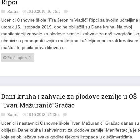
Ripci
Rama
15.10.2019. 16:56h
Učenici Osnovne škole “Fra Jeronim Vladić” Ripci sa svojim učiteljima 
utorak 15. listopada 2019. godine obilježili su Dane kruha. Na ovoj
manifestaciji zahvale za plodove zemlje i zahvale za naš svagdašnji k
učenici su pomognuti svojim roditeljima i učiteljima pokazali kreativnost
maštu. To je bila prava likovna i…
Pročitajte više
Dani kruha i zahvale za plodove zemlje u OŠ
¨Ivan Mažuranić¨Gračac
Rama
15.10.2018. 14:13h
Učenici i nastavnici Osnovne škole ¨Ivan Mažuranić¨ Gračac danas su
obilježili Dane kruha i zahvalnosti za plodove zemlje. Manifestacija je t
koja se obilježava svake godine tijekom listopada u dječjimvrtićima,