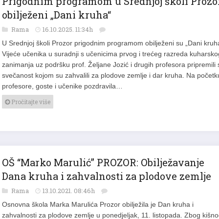
Prigodnim programom u Srednjoj školi Prozo
obilježeni „Dani kruha“
Rama
16.10.2025. 11:34h
U Srednjoj školi Prozor prigodnim programom obilježeni su „Dani kruh
Vijeće učenika u suradnji s učenicima prvog i trećeg razreda kuharsko
zanimanja uz podršku prof. Željane Jozić i drugih profesora pripremili 
svečanost kojom su zahvalili za plodove zemlje i dar kruha. Na početk
profesore, goste i učenike pozdravila…
Pročitajte više
OŠ “Marko Marulić” PROZOR: Obilježavanje
Dana kruha i zahvalnosti za plodove zemlje
Rama
13.10.2021. 08:46h
Osnovna škola Marka Marulića Prozor obilježila je Dan kruha i
zahvalnosti za plodove zemlje u ponedjeljak, 11. listopada. Zbog kišno