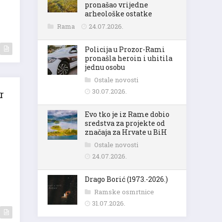
pronašao vrijedne
arheološke ostatke
Rama
24.07.2026.
Policija u Prozor-Rami
pronašla heroin i uhitila
jednu osobu
Ostale novosti
30.07.2026.
r
Evo tko je iz Rame dobio
sredstva za projekte od
značaja za Hrvate u BiH
Ostale novosti
24.07.2026.
Drago Borić (1973.-2026.)
Ramske osmrtnice
31.07.2026.