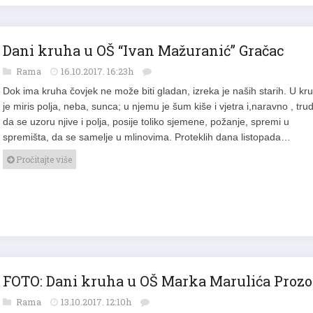
Dani kruha u OŠ “Ivan Mažuranić” Gračac
Rama
16.10.2017. 16:23h
Dok ima kruha čovjek ne može biti gladan, izreka je naših starih. U kr
je miris polja, neba, sunca; u njemu je šum kiše i vjetra i,naravno , tru
da se uzoru njive i polja, posije toliko sjemene, požanje, spremi u
spremišta, da se samelje u mlinovima. Proteklih dana listopada…
Pročitajte više
FOTO: Dani kruha u OŠ Marka Marulića Prozo
Rama
13.10.2017. 12:10h