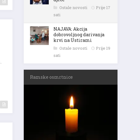
Ostale novosti
Prije 17
sati
NAJAVA: Akcija
dobrovoljnog darivanja
krvi na Ustirami
Ostale novosti
Prije 19
sati
.
Ramske osmrtnice