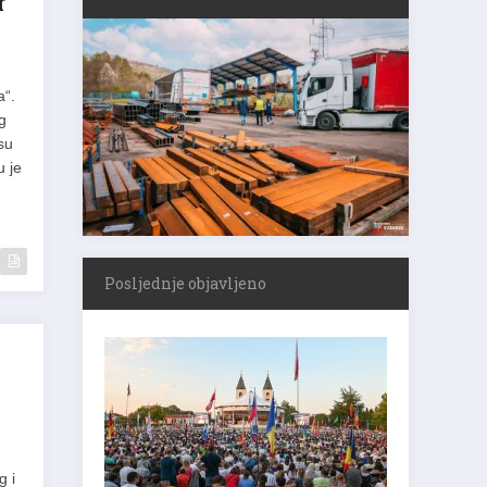
r
a“.
g
su
u je
Posljednje objavljeno
g i