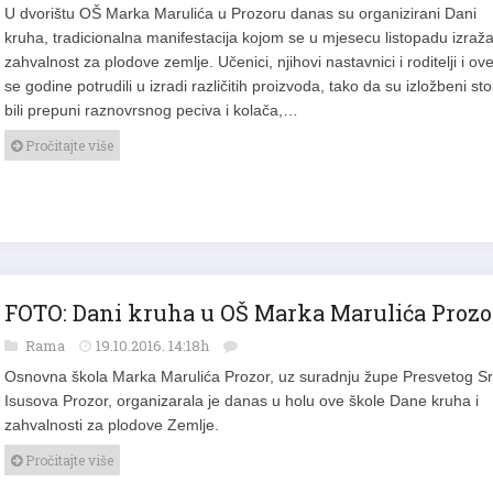
U dvorištu OŠ Marka Marulića u Prozoru danas su organizirani Dani
kruha, tradicionalna manifestacija kojom se u mjesecu listopadu izraž
zahvalnost za plodove zemlje. Učenici, njihovi nastavnici i roditelji i ov
se godine potrudili u izradi različitih proizvoda, tako da su izložbeni sto
bili prepuni raznovrsnog peciva i kolača,…
Pročitajte više
FOTO: Dani kruha u OŠ Marka Marulića Prozo
Rama
19.10.2016. 14:18h
Osnovna škola Marka Marulića Prozor, uz suradnju župe Presvetog S
Isusova Prozor, organizarala je danas u holu ove škole Dane kruha i
zahvalnosti za plodove Zemlje.
Pročitajte više