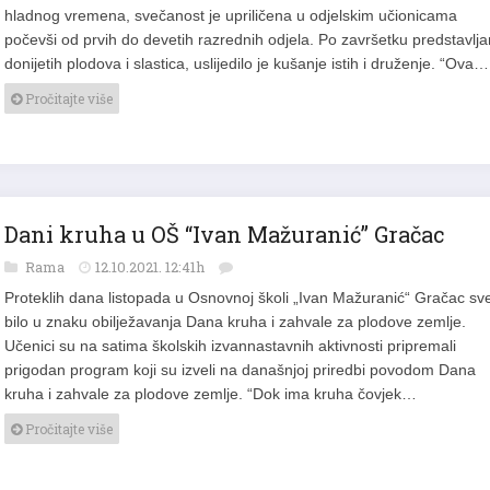
hladnog vremena, svečanost je upriličena u odjelskim učionicama
počevši od prvih do devetih razrednih odjela. Po završetku predstavlja
donijetih plodova i slastica, uslijedilo je kušanje istih i druženje. “Ova…
Pročitajte više
Dani kruha u OŠ “Ivan Mažuranić” Gračac
Rama
12.10.2021. 12:41h
Proteklih dana listopada u Osnovnoj školi „Ivan Mažuranić“ Gračac sve
bilo u znaku obilježavanja Dana kruha i zahvale za plodove zemlje.
Učenici su na satima školskih izvannastavnih aktivnosti pripremali
prigodan program koji su izveli na današnjoj priredbi povodom Dana
kruha i zahvale za plodove zemlje. “Dok ima kruha čovjek…
Pročitajte više