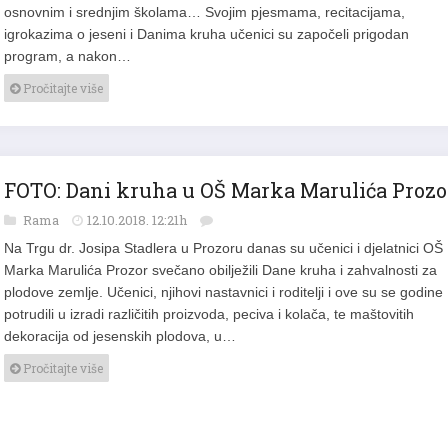
osnovnim i srednjim školama… Svojim pjesmama, recitacijama,
igrokazima o jeseni i Danima kruha učenici su započeli prigodan
program, a nakon…
Pročitajte više
FOTO: Dani kruha u OŠ Marka Marulića Prozo
Rama
12.10.2018. 12:21h
Na Trgu dr. Josipa Stadlera u Prozoru danas su učenici i djelatnici OŠ
Marka Marulića Prozor svečano obilježili Dane kruha i zahvalnosti za
plodove zemlje. Učenici, njihovi nastavnici i roditelji i ove su se godine
potrudili u izradi različitih proizvoda, peciva i kolača, te maštovitih
dekoracija od jesenskih plodova, u…
Pročitajte više