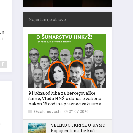
u
Najčitanije objave
ruh
 i
Ključna odluka za hercegovačke
šume, Vlada HNŽ-a danas o zakonu
nakon 16 godina pravnog vakuuma
Ostale novosti
27.07.2026.
o
VELIKO OTKRIĆE U RAMI:
Kopajući temelje kuće,