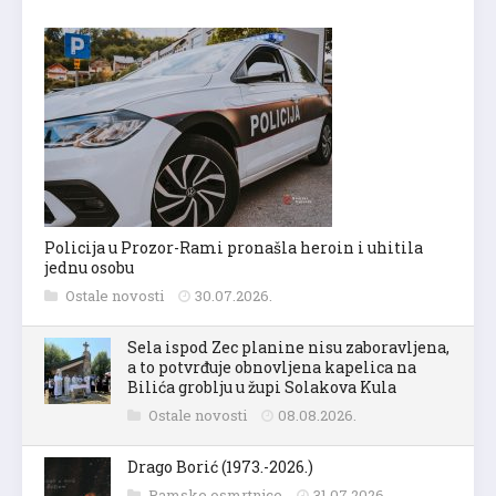
Policija u Prozor-Rami pronašla heroin i uhitila
jednu osobu
Ostale novosti
30.07.2026.
Sela ispod Zec planine nisu zaboravljena,
a to potvrđuje obnovljena kapelica na
Bilića groblju u župi Solakova Kula
Ostale novosti
08.08.2026.
Drago Borić (1973.-2026.)
Ramske osmrtnice
31.07.2026.