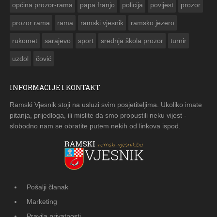
općina prozor-rama
papa franjo
policija
povijest
prozor
prozor rama
rama
ramski vjesnik
ramsko jezero
rukomet
sarajevo
sport
srednja škola prozor
turnir
uzdol
čović
INFORMACIJE I KONTAKT
Ramski Vjesnik stoji na usluzi svim posjetiteljima. Ukoliko imate
pitanja, prijedloga, ili mislite da smo propustili neku vijest -
slobodno nam se obratite putem nekih od linkova ispod.
Pošalji članak
Marketing
Pravila privatnosti