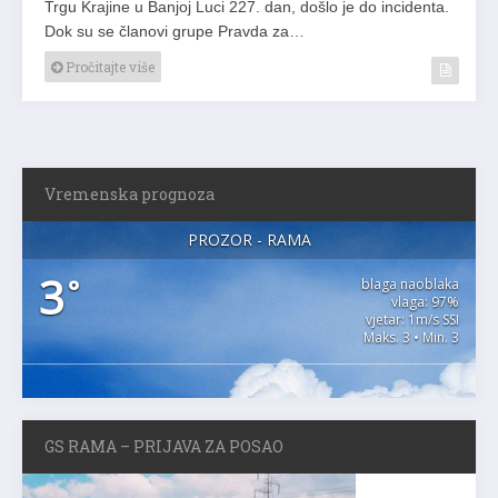
Trgu Krajine u Banjoj Luci 227. dan, došlo je do incidenta.
Dok su se članovi grupe Pravda za…
Pročitajte više
Vremenska prognoza
PROZOR - RAMA
3
°
blaga naoblaka
vlaga: 97%
vjetar: 1m/s SSI
Maks. 3 • Min. 3
GS RAMA – PRIJAVA ZA POSAO