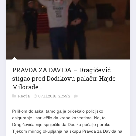
PRAVDA ZA DAVIDA – Dragičević
stigao pred Dodikovu palaču: Hajde
Milorade…
Regija
07.11.2018. 21:59h
Prilikom dolaska, tamo ga je pričekalo policijsko
osiguranje i spriječilo da krene ka vratima. No, to
Dragičevića nije spriječilo da Dodiku pošalje poruku…
Tijekom mirnog okupljanja na skupu Pravda za Davida na