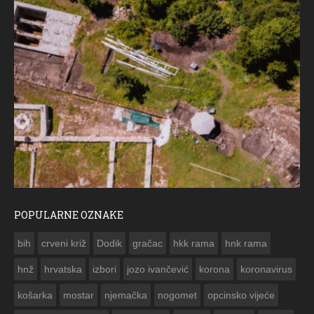
POPULARNE OZNAKE
ČE
bih
crveni križ
Dodik
gračac
hkk rama
hnk rama


hnž
hrvatska
izbori
jozo ivančević
korona
koronavirus
košarka
mostar
njemačka
nogomet
opcinsko vijeće