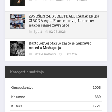
ZAVRŠEN 24. STREETBALL RAMA: Ekipa
CIBONA Aqua Flamm osvojila naslov
nakon sjajne završnice
Sport
02.08.2026.
Bartolomej otkrio zašto je napravio
nered u Međugorju
Ostale novosti
30.07.2026.
Kategorije sadržaja
Gospodarstvo
1006
Kolumne
339
Kultura
1721