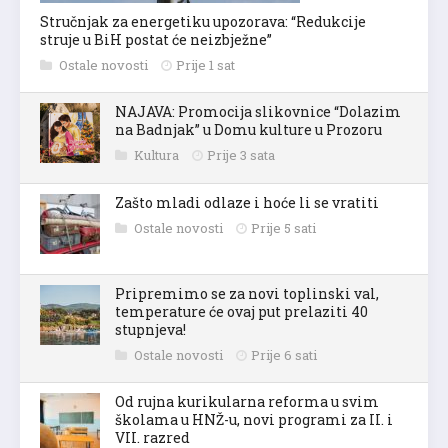
Stručnjak za energetiku upozorava: “Redukcije
struje u BiH postat će neizbježne”
Ostale novosti
Prije 1 sat
NAJAVA: Promocija slikovnice “Dolazim
na Badnjak” u Domu kulture u Prozoru
Kultura
Prije 3 sata
Zašto mladi odlaze i hoće li se vratiti
Ostale novosti
Prije 5 sati
Pripremimo se za novi toplinski val,
temperature će ovaj put prelaziti 40
stupnjeva!
Ostale novosti
Prije 6 sati
Od rujna kurikularna reforma u svim
školama u HNŽ-u, novi programi za II. i
VII. razred