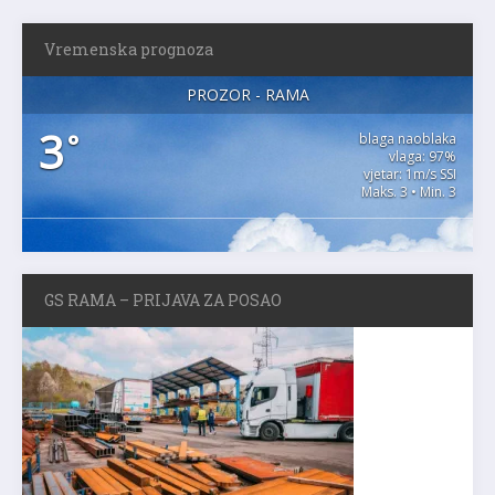
Vremenska prognoza
PROZOR - RAMA
3
°
blaga naoblaka
vlaga: 97%
vjetar: 1m/s SSI
Maks. 3 • Min. 3
GS RAMA – PRIJAVA ZA POSAO