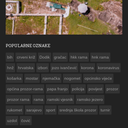
POPULARNE OZNAKE
ČESTITKA RAMS
bih
crveni križ
Dodik
gračac
hkk rama
hnk rama


hnž
hrvatska
izbori
jozo ivančević
korona
koronavirus
košarka
mostar
njemačka
nogomet
opcinsko vijeće
općina prozor-rama
papa franjo
policija
povijest
prozor
prozor rama
rama
ramski vjesnik
ramsko jezero
rukomet
sarajevo
sport
srednja škola prozor
turnir
uzdol
čović