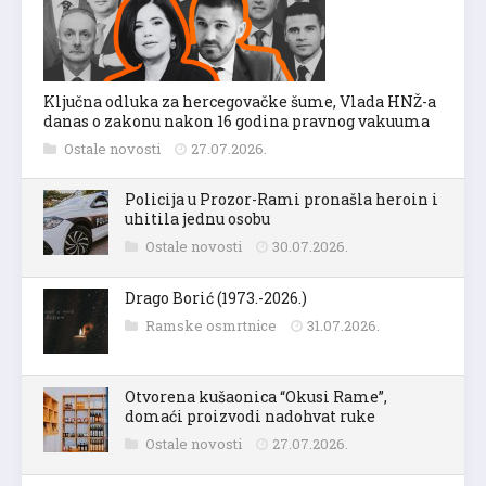
Ključna odluka za hercegovačke šume, Vlada HNŽ-a
danas o zakonu nakon 16 godina pravnog vakuuma
Ostale novosti
27.07.2026.
Policija u Prozor-Rami pronašla heroin i
uhitila jednu osobu
Ostale novosti
30.07.2026.
Drago Borić (1973.-2026.)
Ramske osmrtnice
31.07.2026.
Otvorena kušaonica “Okusi Rame”,
domaći proizvodi nadohvat ruke
Ostale novosti
27.07.2026.