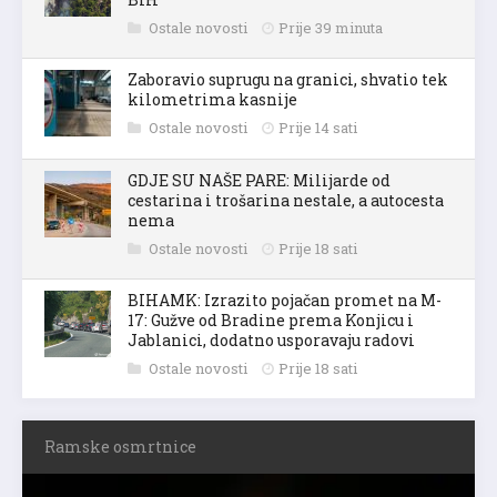
Ostale novosti
Prije 39 minuta
Zaboravio suprugu na granici, shvatio tek
kilometrima kasnije
Ostale novosti
Prije 14 sati
GDJE SU NAŠE PARE: Milijarde od
cestarina i trošarina nestale, a autocesta
nema
Ostale novosti
Prije 18 sati
BIHAMK: Izrazito pojačan promet na M-
17: Gužve od Bradine prema Konjicu i
Jablanici, dodatno usporavaju radovi
Ostale novosti
Prije 18 sati
Ramske osmrtnice