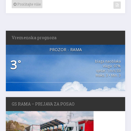
Pročitajte više
Vremenska prognoza
PROZOR - RAMA
3
°
blaga naoblaka
vlaga: 97%
vjetar: 1m/s SSI
Maks. 3 • Min. 3
GS RAMA – PRIJAVA ZA POSAO