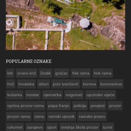
POPULARNE OZNAKE
ČE
bih
crveni križ
Dodik
gračac
hkk rama
hnk rama


hnž
hrvatska
izbori
jozo ivančević
korona
koronavirus
košarka
mostar
njemačka
nogomet
opcinsko vijeće
općina prozor-rama
papa franjo
policija
povijest
prozor
prozor rama
rama
ramski vjesnik
ramsko jezero
rukomet
sarajevo
sport
srednja škola prozor
turnir