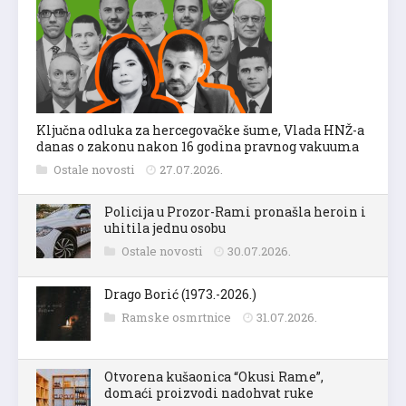
Ključna odluka za hercegovačke šume, Vlada HNŽ-a
danas o zakonu nakon 16 godina pravnog vakuuma
Ostale novosti
27.07.2026.
Policija u Prozor-Rami pronašla heroin i
uhitila jednu osobu
Ostale novosti
30.07.2026.
Drago Borić (1973.-2026.)
Ramske osmrtnice
31.07.2026.
Otvorena kušaonica “Okusi Rame”,
domaći proizvodi nadohvat ruke