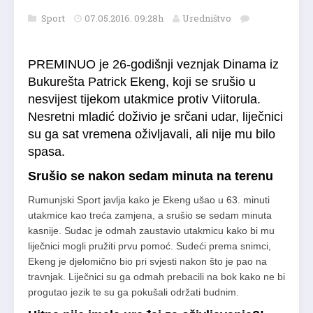
Sport
07.05.2016. 09:28h
Uredništvo
PREMINUO je 26-godišnji veznjak Dinama iz
Bukurešta Patrick Ekeng, koji se srušio u
nesvijest tijekom utakmice protiv Viitorula.
Nesretni mladić doživio je srčani udar, liječnici
su ga sat vremena oživljavali, ali nije mu bilo
spasa.
Srušio se nakon sedam minuta na terenu
Rumunjski Sport javlja kako je Ekeng ušao u 63. minuti
utakmice kao treća zamjena, a srušio se sedam minuta
kasnije. Sudac je odmah zaustavio utakmicu kako bi mu
liječnici mogli pružiti prvu pomoć. Sudeći prema snimci,
Ekeng je djelomično bio pri svjesti nakon što je pao na
travnjak. Liječnici su ga odmah prebacili na bok kako ne bi
progutao jezik te su ga pokušali održati budnim.