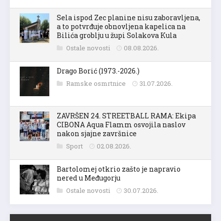
Sela ispod Zec planine nisu zaboravljena,
a to potvrđuje obnovljena kapelica na
Bilića groblju u župi Solakova Kula
Ostale novosti
08.08.2026.
Drago Borić (1973.-2026.)
Ramske osmrtnice
31.07.2026.
ZAVRŠEN 24. STREETBALL RAMA: Ekipa
CIBONA Aqua Flamm osvojila naslov
nakon sjajne završnice
Sport
02.08.2026.
Bartolomej otkrio zašto je napravio
nered u Međugorju
Ostale novosti
30.07.2026.