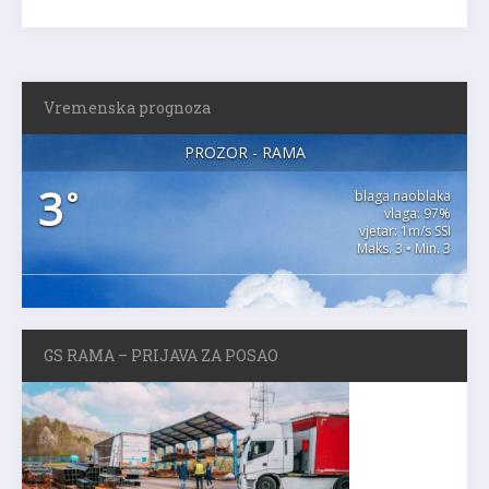
Vremenska prognoza
PROZOR - RAMA
3
°
blaga naoblaka
vlaga: 97%
vjetar: 1m/s SSI
Maks. 3 • Min. 3
GS RAMA – PRIJAVA ZA POSAO