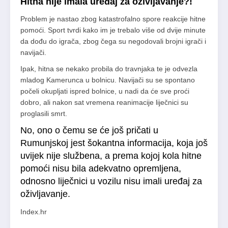
Hitna nije imala uređaj za oživljavanje?!
Problem je nastao zbog katastrofalno spore reakcije hitne
pomoći. Sport tvrdi kako im je trebalo više od dvije minute
da dođu do igrača, zbog čega su negodovali brojni igrači i
navijači.
Ipak, hitna se nekako probila do travnjaka te je odvezla
mladog Kamerunca u bolnicu. Navijači su se spontano
počeli okupljati ispred bolnice, u nadi da će sve proći
dobro, ali nakon sat vremena reanimacije liječnici su
proglasili smrt.
No, ono o čemu se će još pričati u
Rumunjskoj jest šokantna informacija, koja još
uvijek nije službena, a prema kojoj kola hitne
pomoći nisu bila adekvatno opremljena,
odnosno liječnici u vozilu nisu imali uređaj za
oživljavanje.
Index.hr