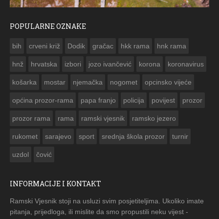
POPULARNE OZNAKE
ČESTITKA RAMSKOG VJESNIKA ZA USKRS 2023. GODINE
bih
crveni križ
Dodik
gračac
hkk rama
hnk rama


hnž
hrvatska
izbori
jozo ivančević
korona
koronavirus
košarka
mostar
njemačka
nogomet
opcinsko vijeće
općina prozor-rama
papa franjo
policija
povijest
prozor
prozor rama
rama
ramski vjesnik
ramsko jezero
rukomet
sarajevo
sport
srednja škola prozor
turnir
uzdol
čović
INFORMACIJE I KONTAKT
Ramski Vjesnik stoji na usluzi svim posjetiteljima. Ukoliko imate
pitanja, prijedloga, ili mislite da smo propustili neku vijest -