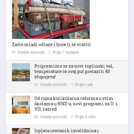
Zašto mladi odlaze i hoće li se vratiti
Ostale novosti
Prije 7 minuta
Pripremimo se za novi toplinski val,
temperature će ovaj put prelaziti 40
stupnjeva!
Ostale novosti
Prije 1 sat
Od rujna kurikularna reforma u svim
školama u HNŽ-u, novi programi za II. i
VII. razred
Ostale novosti
Prije 2 sata
Isplata uvećanih invalidnina i