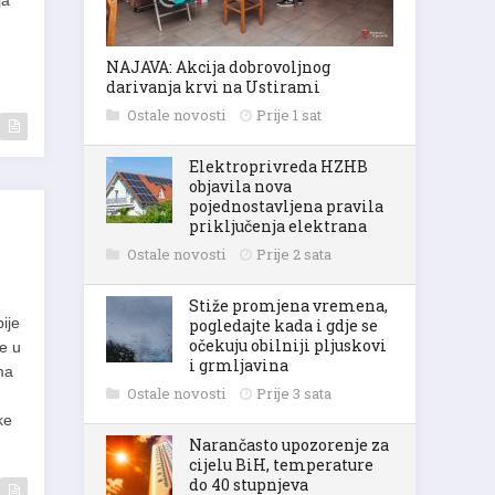
NAJAVA: Akcija dobrovoljnog
darivanja krvi na Ustirami
Ostale novosti
Prije 1 sat
Elektroprivreda HZHB
objavila nova
pojednostavljena pravila
priključenja elektrana
Ostale novosti
Prije 2 sata
Stiže promjena vremena,
ije
pogledajte kada i gdje se
e u
očekuju obilniji pljuskovi
i grmljavina
ma
Ostale novosti
Prije 3 sata
ke
Narančasto upozorenje za
cijelu BiH, temperature
do 40 stupnjeva