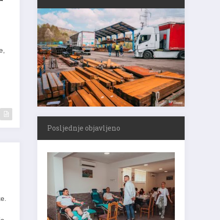
e,
Posljednje objavljeno
e.
ja