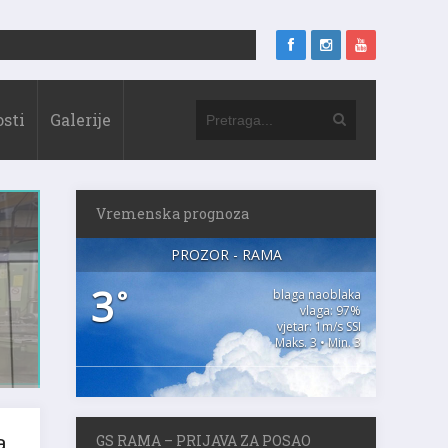
sti
Galerije
Vremenska prognoza
PROZOR - RAMA
3
°
blaga naoblaka
vlaga: 97%
vjetar: 1m/s SSI
Maks. 3 • Min. 3
a
GS RAMA – PRIJAVA ZA POSAO