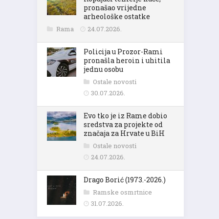
pronašao vrijedne
arheološke ostatke
Rama
24.07.2026.
Policija u Prozor-Rami
pronašla heroin i uhitila
jednu osobu
Ostale novosti
30.07.2026.
Evo tko je iz Rame dobio
sredstva za projekte od
značaja za Hrvate u BiH
Ostale novosti
24.07.2026.
Drago Borić (1973.-2026.)
Ramske osmrtnice
31.07.2026.