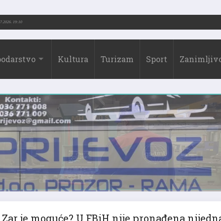
73.-2026.)
31.07.2026. 19:10
odarstvo
Kultura
Turizam
Sport
Zanimljivo
Zar je moguće? U FBiH nije pronađena nijedn