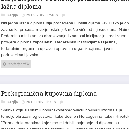
lažna diploma
Regija
29.08.2019. 17:40h
Niti jedna lažna diploma nije pronađena u institucijama FBiH iako je do
završetka procesa revizije ostalo još nešto više od mjesec dana. Naim
Federalno ministarstvo obrazovanja i znanosti inicijator je i realizator
provjere diploma zaposlenih u federalnim institucijama i tijelima,
federalnim organima uprave i upravnim organizacijama, javnim
poduzećima i javnim…
Pročitajte više
Prekogranična kupovina diploma
Regija
28.01.2019. 11:45h
Snimka koju su snimili bosanskohercegovački novinari uzdrmala je
temelje obrazovnog sustava, kako Bosne i Hercegovine, tako i Hrvatsk
”Prema dokumentima koje smo mi dobili, najmanje tri diplome su
stečene, koje su izdane na teritoriju BIH, izdane su osobama s područ