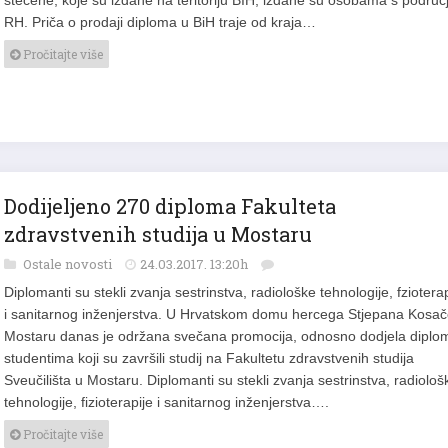
RH. Priča o prodaji diploma u BiH traje od kraja…
Pročitajte više
Dodijeljeno 270 diploma Fakulteta
zdravstvenih studija u Mostaru
Ostale novosti
24.03.2017. 13:20h
Diplomanti su stekli zvanja sestrinstva, radiološke tehnologije, fzioterap
i sanitarnog inženjerstva. U Hrvatskom domu hercega Stjepana Kosač
Mostaru danas je održana svečana promocija, odnosno dodjela diplo
studentima koji su završili studij na Fakultetu zdravstvenih studija
Sveučilišta u Mostaru. Diplomanti su stekli zvanja sestrinstva, radiološ
tehnologije, fizioterapije i sanitarnog inženjerstva….
Pročitajte više