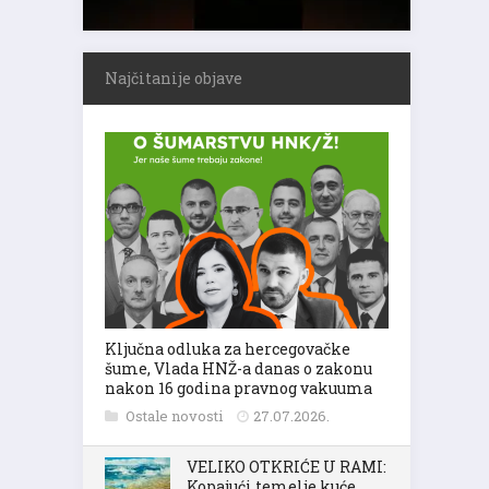
Najčitanije objave
Ključna odluka za hercegovačke
šume, Vlada HNŽ-a danas o zakonu
nakon 16 godina pravnog vakuuma
Ostale novosti
27.07.2026.
VELIKO OTKRIĆE U RAMI:
Kopajući temelje kuće,