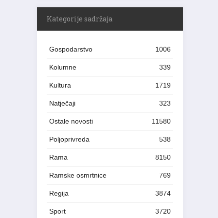
Kategorije sadržaja
Gospodarstvo
1006
Kolumne
339
Kultura
1719
Natječaji
323
Ostale novosti
11580
Poljoprivreda
538
Rama
8150
Ramske osmrtnice
769
Regija
3874
Sport
3720