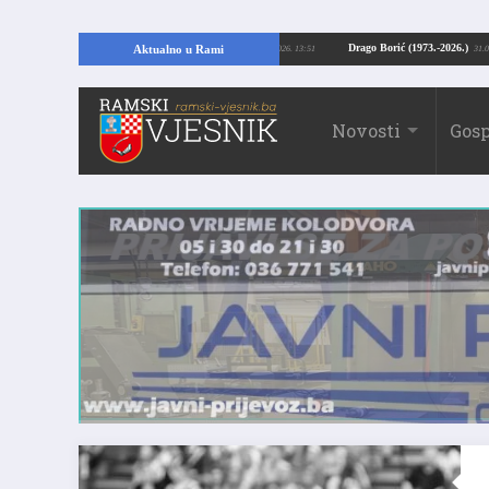
Kopajući temelje kuće, pronašao vrijedne arheološke ostatke
Drago Borić (19
Aktualno u Rami
24.07.2026. 13:51
Novosti
Gosp