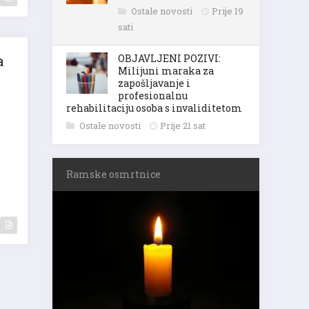
Ostale novosti
Prije 19
sati
a
OBJAVLJENI POZIVI:
Milijuni maraka za
zapošljavanje i
profesionalnu
rehabilitaciju osoba s invaliditetom
Ostale novosti
Prije 21 sat
Ramske osmrtnice