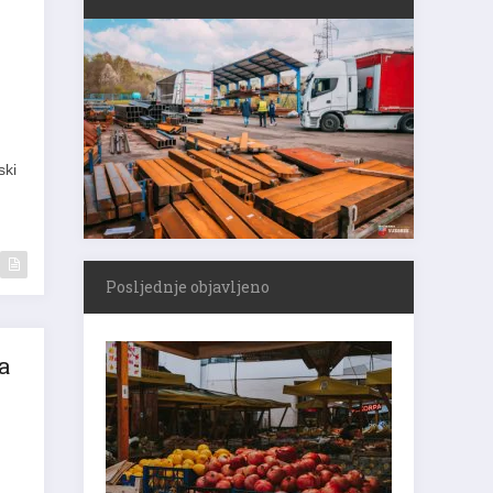
ski
Posljednje objavljeno
a