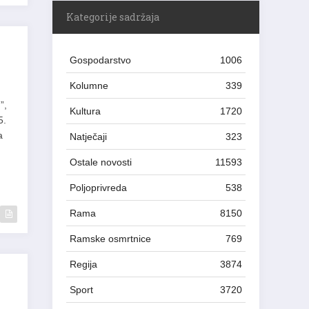
Kategorije sadržaja
Gospodarstvo
1006
Kolumne
339
”,
Kultura
1720
5.
a
Natječaji
323
Ostale novosti
11593
Poljoprivreda
538
Rama
8150
Ramske osmrtnice
769
Regija
3874
Sport
3720