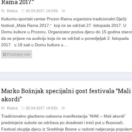
Rama 2017.”
Rama
25.09.2017. 14:03h
Kulturno-sportski centar Prozor-Rama organizira tradicionalni Dječji
festival „Mala Rama 2017.“ koji će se održati 27. listopada 2017. U
Domu kulture u Prozoru. Organizator poziva djecu do 15 godina staros
da se prijave na audiciju koja će se održati u ponedjeljak 2. listopada
2017. u 18 sati u Domu kulture u…
Pročitajte više
Marko Bošnjak specijalni gost festivala “Mali
akordi”
Rama
25.04.2017. 14:53h
Tradicionalno glazbeno-zabavna manifestacija “MAK – Mali akordi”
predstojeće subote se održava po dvadeset i treći put u Busovači.
Festival okuplja djecu iz Središnje Bosne u radosti natjecanja popularn