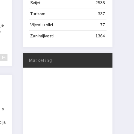
Svijet
2535
Turizam
337
Vijesti u slici
77
 je
a
Zanimljivosti
1364
Marketing
 s
ija