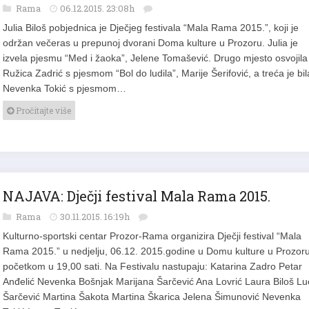
Rama
06.12.2015. 23:08h
Julia Biloš pobjednica je Dječjeg festivala “Mala Rama 2015.”, koji je
održan večeras u prepunoj dvorani Doma kulture u Prozoru. Julia je
izvela pjesmu “Med i žaoka”, Jelene Tomašević. Drugo mjesto osvojila
Ružica Zadrić s pjesmom “Bol do ludila”, Marije Šerifović, a treća je bil
Nevenka Tokić s pjesmom…
Pročitajte više
NAJAVA: Dječji festival Mala Rama 2015.
Rama
30.11.2015. 16:19h
Kulturno-sportski centar Prozor-Rama organizira Dječji festival “Mala
Rama 2015.” u nedjelju, 06.12. 2015.godine u Domu kulture u Prozoru
početkom u 19,00 sati. Na Festivalu nastupaju: Katarina Zadro Petar
Anđelić Nevenka Bošnjak Marijana Šarčević Ana Lovrić Laura Biloš Luc
Šarčević Martina Šakota Martina Škarica Jelena Šimunović Nevenka