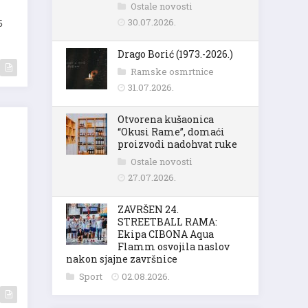
Ostale novosti
30.07.2026.
5
Drago Borić (1973.-2026.)
Ramske osmrtnice
31.07.2026.
Otvorena kušaonica
“Okusi Rame”, domaći
proizvodi nadohvat ruke
Ostale novosti
27.07.2026.
ZAVRŠEN 24.
STREETBALL RAMA:
Ekipa CIBONA Aqua
Flamm osvojila naslov
nakon sjajne završnice
Sport
02.08.2026.