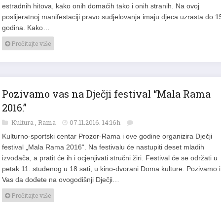
estradnih hitova, kako onih domaćih tako i onih stranih. Na ovoj
poslijeratnoj manifestaciji pravo sudjelovanja imaju djeca uzrasta do 1
godina. Kako…
Pročitajte više
Pozivamo vas na Dječji festival “Mala Rama
2016.”
Kultura
,
Rama
07.11.2016. 14:16h
Kulturno-sportski centar Prozor-Rama i ove godine organizira Dječji
festival „Mala Rama 2016“. Na festivalu će nastupiti deset mladih
izvođača, a pratit će ih i ocjenjivati stručni žiri. Festival će se održati u
petak 11. studenog u 18 sati, u kino-dvorani Doma kulture. Pozivamo i
Vas da dođete na ovogodišnji Dječji…
Pročitajte više