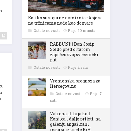
la
Koliko su sigurne namirnice koje se
na tržnicama nude kao domaće
Ostale novosti
Prije 50 minuta
RABBUNI! | Don Josip
Soldo pred oltarom
započeo svoj svećenički
put
Ostale novosti
Prije 2 sata
Vremenska prognoza za
Hercegovinu
cu
lu
Ostale novosti
Prije 7
a
sati
Vatrena stihija kod
Konjica i dalje prijeti, na
gašenju angažirani
resursi iz cijele BiH