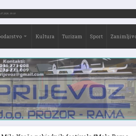
ić (1973.-2026.)
31.07.2026. 19:10
odarstvo
Kultura
Turizam
Sport
Zanimljivo