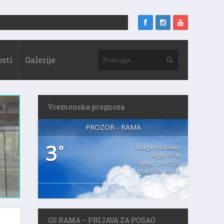
sti
Galerije
Vremenska prognoza
PROZOR - RAMA
3
°
blaga naoblaka
vlaga: 97%
vjetar: 1m/s SSI
Maks. 3 • Min. 3
GS RAMA – PRIJAVA ZA POSAO