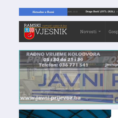
AMI: Kopajući temelje kuće, pronašao vrijedne arheološke ostatke
Drago Bor
Aktualno u Rami
24.07.2026. 13:51
Novosti
Gosp