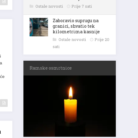
Ostale novosti
Prije 7 sati
Zaboravio suprugu na
granici, shvatio tek
kilometrima kasnije
Ostale novosti
Prije 20
sati
i
na
Ramske osmrtnice
 će
a