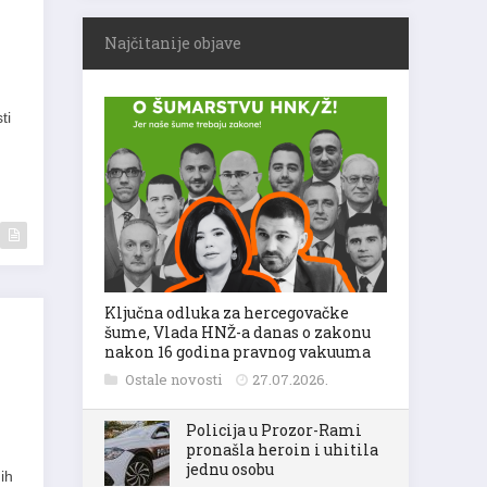
Najčitanije objave
ti
Ključna odluka za hercegovačke
šume, Vlada HNŽ-a danas o zakonu
nakon 16 godina pravnog vakuuma
Ostale novosti
27.07.2026.
Policija u Prozor-Rami
pronašla heroin i uhitila
jednu osobu
ih