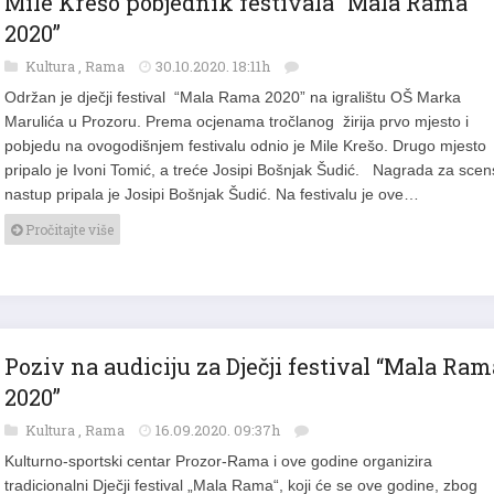
Mile Krešo pobjednik festivala “Mala Rama
2020”
Kultura
,
Rama
30.10.2020. 18:11h
Održan je dječji festival “Mala Rama 2020” na igralištu OŠ Marka
Marulića u Prozoru. Prema ocjenama tročlanog žirija prvo mjesto i
pobjedu na ovogodišnjem festivalu odnio je Mile Krešo. Drugo mjesto
pripalo je Ivoni Tomić, a treće Josipi Bošnjak Šudić. Nagrada za scen
nastup pripala je Josipi Bošnjak Šudić. Na festivalu je ove…
Pročitajte više
Poziv na audiciju za Dječji festival “Mala Ram
2020”
Kultura
,
Rama
16.09.2020. 09:37h
Kulturno-sportski centar Prozor-Rama i ove godine organizira
tradicionalni Dječji festival „Mala Rama“, koji će se ove godine, zbog