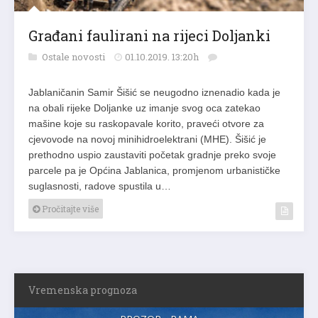
Građani faulirani na rijeci Doljanki
Ostale novosti
01.10.2019. 13:20h
Jablaničanin Samir Šišić se neugodno iznenadio kada je
na obali rijeke Doljanke uz imanje svog oca zatekao
mašine koje su raskopavale korito, praveći otvore za
cjevovode na novoj minihidroelektrani (MHE). Šišić je
prethodno uspio zaustaviti početak gradnje preko svoje
parcele pa je Općina Jablanica, promjenom urbanističke
suglasnosti, radove spustila u…
Pročitajte više
Vremenska prognoza