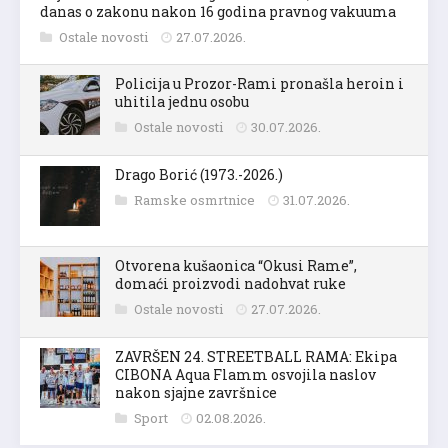
danas o zakonu nakon 16 godina pravnog vakuuma
Ostale novosti
27.07.2026.
Policija u Prozor-Rami pronašla heroin i
uhitila jednu osobu
Ostale novosti
30.07.2026.
Drago Borić (1973.-2026.)
Ramske osmrtnice
31.07.2026.
Otvorena kušaonica “Okusi Rame”,
domaći proizvodi nadohvat ruke
Ostale novosti
27.07.2026.
ZAVRŠEN 24. STREETBALL RAMA: Ekipa
CIBONA Aqua Flamm osvojila naslov
nakon sjajne završnice
Sport
02.08.2026.