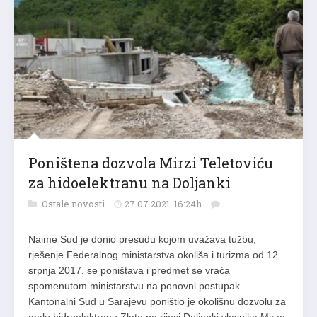
Poništena dozvola Mirzi Teletoviću
za hidoelektranu na Doljanki
Ostale novosti
27.07.2021. 16:24h
Naime Sud je donio presudu kojom uvažava tužbu,
rješenje Federalnog ministarstva okoliša i turizma od 12.
srpnja 2017. se poništava i predmet se vraća
spomenutom ministarstvu na ponovni postupak.
Kantonalni Sud u Sarajevu poništio je okolišnu dozvolu za
malu hidroelektranu Zlate na rijeci Doljanki vlasnika Mirze