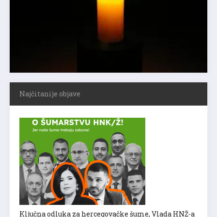
Najčitanije objave
Ključna odluka za hercegovačke šume, Vlada HNŽ-a