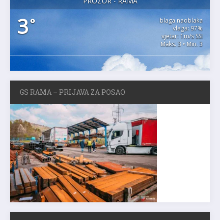
PROZOR - RAMA
3
°
blaga naoblaka
vlaga: 97%
vjetar: 1m/s SSI
Maks. 3 • Min. 3
GS RAMA – PRIJAVA ZA POSAO