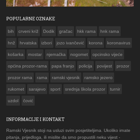
POPULARNE OZNAKE
ČESTITKA RAMSKOG VJESNIKA ZA US
bih
crveni križ
Dodik
gračac
hkk rama
hnk rama


hnž
hrvatska
izbori
jozo ivančević
korona
koronavirus
košarka
mostar
njemačka
nogomet
opcinsko vijeće
općina prozor-rama
papa franjo
policija
povijest
prozor
prozor rama
rama
ramski vjesnik
ramsko jezero
rukomet
sarajevo
sport
srednja škola prozor
turnir
uzdol
čović
INFORMACIJE I KONTAKT
Ramski Vjesnik stoji na usluzi svim posjetiteljima. Ukoliko imate
pitanja, prijedloga, ili mislite da smo propustili neku vijest -