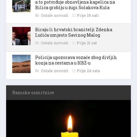
a to potvrđuje obnovljena kapelica na
Bilića groblju u župi Solakova Kula
Ostale novosti
Prije 18 sati
Biraju li hrvatski branitelji Zdenka
Lučića umjesto Savinog Malog
Ostale novosti
Prije 21 sat
Policija upozorava vozače zbog divljih
konja na cestama u HBŽ-u
Ostale novosti
Prije 24 sata
Ramske osmrtnice