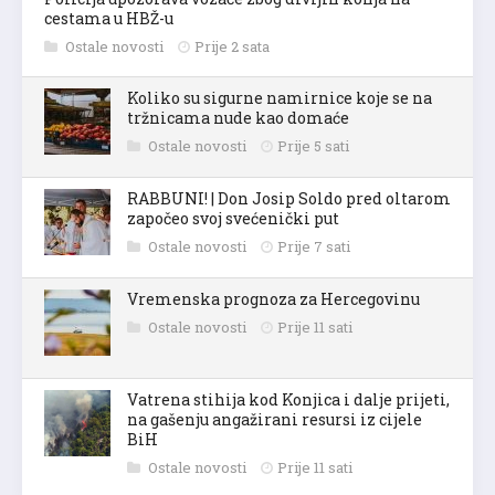
cestama u HBŽ-u
Ostale novosti
Prije 2 sata
Koliko su sigurne namirnice koje se na
tržnicama nude kao domaće
Ostale novosti
Prije 5 sati
RABBUNI! | Don Josip Soldo pred oltarom
započeo svoj svećenički put
Ostale novosti
Prije 7 sati
Vremenska prognoza za Hercegovinu
Ostale novosti
Prije 11 sati
Vatrena stihija kod Konjica i dalje prijeti,
na gašenju angažirani resursi iz cijele
BiH
Ostale novosti
Prije 11 sati