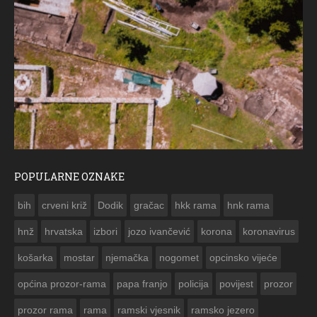
POPULARNE OZNAKE
ČE
bih
crveni križ
Dodik
gračac
hkk rama
hnk rama


hnž
hrvatska
izbori
jozo ivančević
korona
koronavirus
košarka
mostar
njemačka
nogomet
opcinsko vijeće
općina prozor-rama
papa franjo
policija
povijest
prozor
prozor rama
rama
ramski vjesnik
ramsko jezero