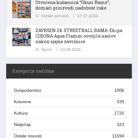
Otvorena kušaonica “Okusi Rame”,
domaći proizvodi nadohvat ruke
Ostale novosti
27.07.2026.
ZAVRŠEN 24. STREETBALL RAMA: Ekipa
CIBONA Aqua Flamm osvojila naslov
nakon sjajne završnice
Sport
02.08.2026.
Kategorije sadržaja
Gospodarstvo
1006
Kolumne
339
Kultura
1720
Natječaji
323
Ostale novosti
11594