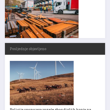
Posljednje objavljeno
Policija upozorava vozače zbog divljih konja na