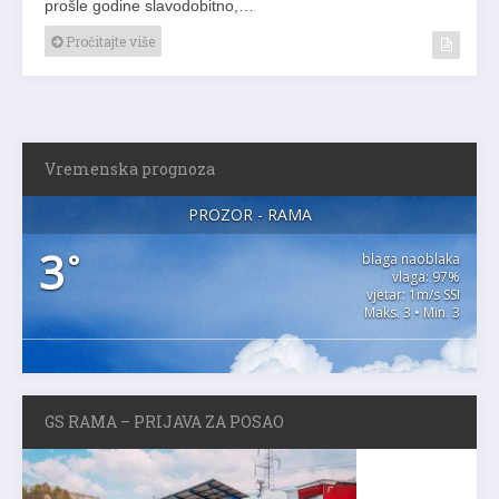
prošle godine slavodobitno,…
Pročitajte više
Vremenska prognoza
PROZOR - RAMA
3
°
blaga naoblaka
vlaga: 97%
vjetar: 1m/s SSI
Maks. 3 • Min. 3
GS RAMA – PRIJAVA ZA POSAO