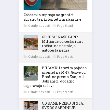
Zaboravio suprugu na granici,
shvatio tek kilometrima kasnije
Ostale novosti
Prije 5 sati
GDJE SU NAŠE PARE:
Milijarde od cestarina i
trošarina nestale, a
autocesta nema
Ostale novosti
Prije 9 sati
BIHAMK: Izrazito pojačan
promet na M-17: Gužve od
Bradine prema Konjicu i
Jablanici, dodatno
usporavaju radovi
Ostale novosti
Prije 9 sati
OD RAME PREKO SINJA,
SVE DO SARDINIJE: