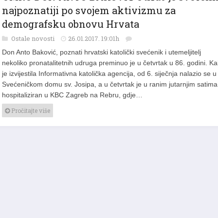
UMRO DON ANTO BAKOVIĆ Otišao je svećeni
najpoznatiji po svojem aktivizmu za
demografsku obnovu Hrvata
Ostale novosti
26.01.2017. 19:01h
Don Anto Baković, poznati hrvatski katolički svećenik i utemeljitelj
nekoliko pronatalitetnih udruga preminuo je u četvrtak u 86. godini. K
je izvijestila Informativna katolička agencija, od 6. siječnja nalazio se u
Svećeničkom domu sv. Josipa, a u četvrtak je u ranim jutarnjim satima
hospitaliziran u KBC Zagreb na Rebru, gdje…
Pročitajte više