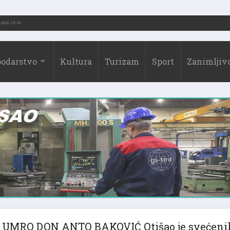
.-2026.)
31.07.2026. 19:10
odarstvo
Kultura
Turizam
Sport
Zanimljivo