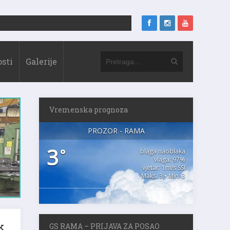
sti
Galerije
Vremenska prognoza
PROZOR - RAMA
3
°
blaga naoblaka
vlaga: 97%
vjetar: 1m/s SSI
Maks. 3 • Min. 3
GS RAMA – PRIJAVA ZA POSAO