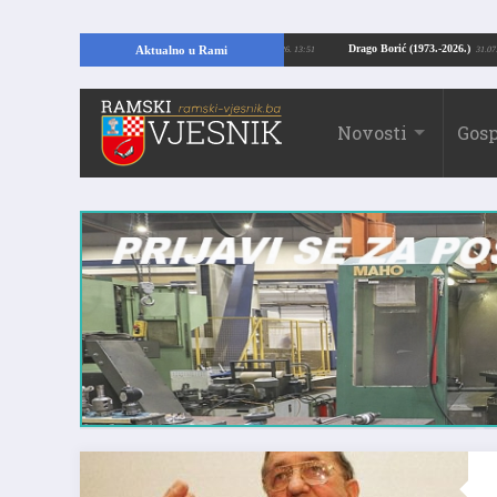
pajući temelje kuće, pronašao vrijedne arheološke ostatke
Drago Borić (1973
Aktualno u Rami
24.07.2026. 13:51
Novosti
Gosp