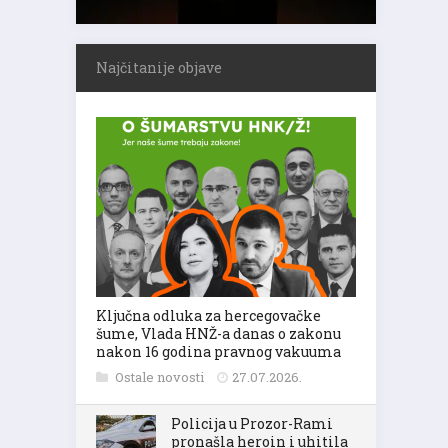
Najčitanije objave
Ključna odluka za hercegovačke
šume, Vlada HNŽ-a danas o zakonu
nakon 16 godina pravnog vakuuma
Ostale novosti
27.07.2026.
Policija u Prozor-Rami
pronašla heroin i uhitila