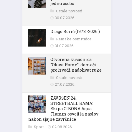
jednu osobu
Ostale novosti
30.07.2026.
Drago Borić (1973.-2026.)
Ramske osmrtnice
31.07.2026.
Otvorena kušaonica
“Okusi Rame”, domaći
proizvodi nadohvat ruke
Ostale novosti
27.07.2026.
ZAVRŠEN 24.
STREETBALL RAMA:
Ekipa CIBONA Aqua
Flamm osvojila naslov
nakon sjajne završnice
Sport
02.08.2026.