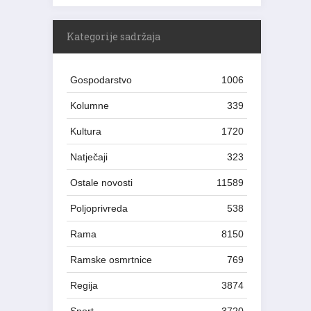
Kategorije sadržaja
Gospodarstvo
1006
Kolumne
339
Kultura
1720
Natječaji
323
Ostale novosti
11589
Poljoprivreda
538
Rama
8150
Ramske osmrtnice
769
Regija
3874