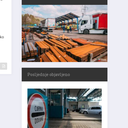
k
ako
Posljednje objavljeno