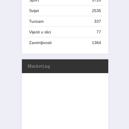
Sport
3720
Svijet
2535
Turizam
337
Vijesti u slici
77
Zanimljivosti
1364
Marketing