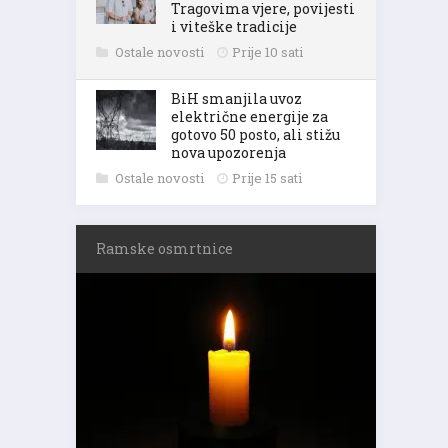
Tragovima vjere, povijesti
i viteške tradicije
Ostale novosti
Prije 10 sati
BiH smanjila uvoz
električne energije za
gotovo 50 posto, ali stižu
nova upozorenja
Ostale novosti
Prije 15 sati
Ramske osmrtnice