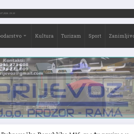
73.-2026.)
31.07.2026. 19:10
odarstvo
Kultura
Turizam
Sport
Zanimljivo