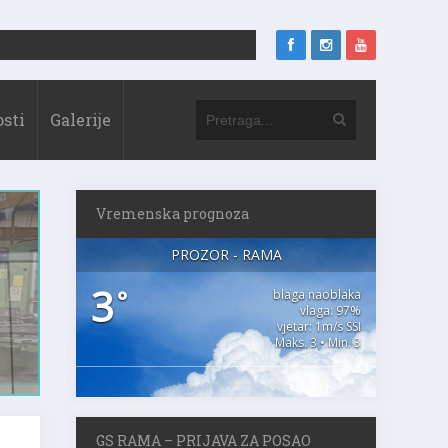
sti
Galerije
Vremenska prognoza
PROZOR - RAMA
3
°
blaga naoblaka
vlaga: 97%
vjetar: 1m/s SSI
Maks. 3 • Min. 3
GS RAMA – PRIJAVA ZA POSAO