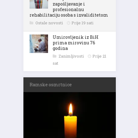
zapošljavanje i
profesionalnu
rehabilitaciju osoba s invaliditetom
Ostale novosti
Prije 19 sati
Umirovljenik iz BiH
prima mirovinu 76
godina
Zanimljivosti
Prije 21
sat
Ramske osmrtnice