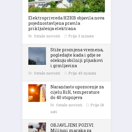
Elektroprivreda HZHB objavila nova
pojednostavljena pravila
priključenja elektrana
Ostale novosti
Prije 3 minute
Stiže promjena vremena,
pogledajte kada i gdje se
očekuju obilniji pljuskovi
i grmljavina
Ostale novosti
Prije 45 minuta
Narančasto upozorenje za
cijelu BiH, temperature
do 40 stupnjeva
Ostale novosti
Prije 18
sati
OBJAVLJENI POZIVI:
Milijuni maraka za