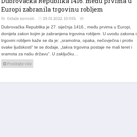
Dubrovačka Republika 1416. među prvima u
Europi zabranila trgovinu robljem
Ostale novosti
29.01.2022. 10:05h
Dubrovačka Republika je 27. siječnja 1416., među prvima u Europi,
donijela zakon kojim je zabranjena trgovina robljem. U uvodu zakona 
trgovini robljem kaže se da je: „sramotna, opaka, nečovječna i protiv
svake ljudskosti“ te se dodaje, „takva trgovina postaje ne mali teret i
sramota za našu državu“. U zaključku…
Pročitajte više