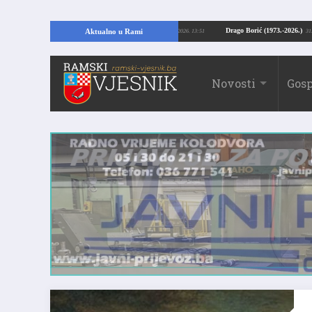
Kopajući temelje kuće, pronašao vrijedne arheološke ostatke
Drago Borić (19
Aktualno u Rami
24.07.2026. 13:51
Novosti
Gosp