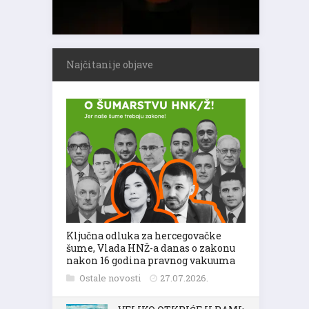
Najčitanije objave
Ključna odluka za hercegovačke
šume, Vlada HNŽ-a danas o zakonu
nakon 16 godina pravnog vakuuma
Ostale novosti
27.07.2026.