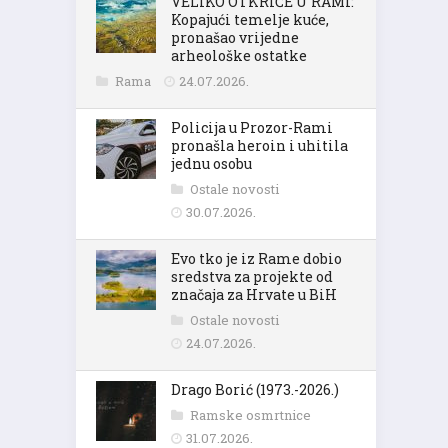
VELIKO OTKRIĆE U RAMI:
Kopajući temelje kuće,
pronašao vrijedne
arheološke ostatke
Rama
24.07.2026.
Policija u Prozor-Rami
pronašla heroin i uhitila
jednu osobu
Ostale novosti
30.07.2026.
Evo tko je iz Rame dobio
sredstva za projekte od
značaja za Hrvate u BiH
Ostale novosti
24.07.2026.
Drago Borić (1973.-2026.)
Ramske osmrtnice
31.07.2026.