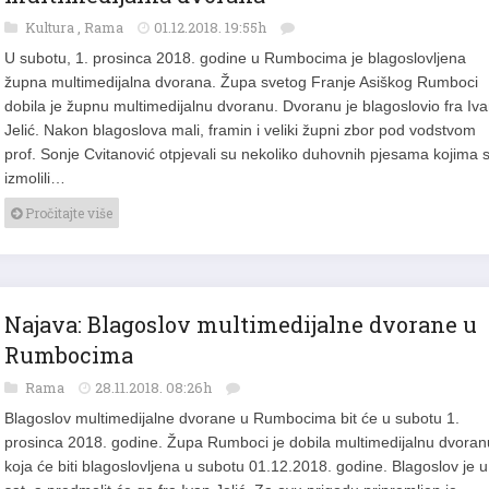
Kultura
,
Rama
01.12.2018. 19:55h
U subotu, 1. prosinca 2018. godine u Rumbocima je blagoslovljena
župna multimedijalna dvorana. Župa svetog Franje Asiškog Rumboci
dobila je župnu multimedijalnu dvoranu. Dvoranu je blagoslovio fra Iv
Jelić. Nakon blagoslova mali, framin i veliki župni zbor pod vodstvom
prof. Sonje Cvitanović otpjevali su nekoliko duhovnih pjesama kojima 
izmolili…
Pročitajte više
Najava: Blagoslov multimedijalne dvorane u
Rumbocima
Rama
28.11.2018. 08:26h
Blagoslov multimedijalne dvorane u Rumbocima bit će u subotu 1.
prosinca 2018. godine. Župa Rumboci je dobila multimedijalnu dvoran
koja će biti blagoslovljena u subotu 01.12.2018. godine. Blagoslov je 