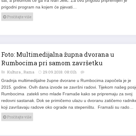
sat, a predmolit će ga fra Ivan Jelić. Za ovu prigodu pripremljen je
prigodni program na kojem će pjevati…
Pročitajte više
Foto: Multimedijalna župna dvorana u
Rumbocima pri samom završetku
Kultura
,
Rama
29.09.2018. 08:01h
Gradnja multimedijalne župne dvorane u Rumbocima započela je je
2015. godine. Ovih dana izvode se završni radovi. Tijekom našeg posj
Rumbocima zatekli smo mlade Framaše kako se pripremaju za svoj
redovni sastanak. Dok se primičemo ulazu u dvoranu zatičemo radnik
koji završavaju radove oko ograde na stepeništu. Framaši su rado…
Pročitajte više