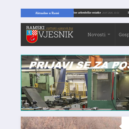
VELIKO OTKRIĆE U RAMI: Kopajući temelje kuće, pronašao vrijedne arheološke ostatke
Aktualno u Rami
24.0
Novosti
Gosp