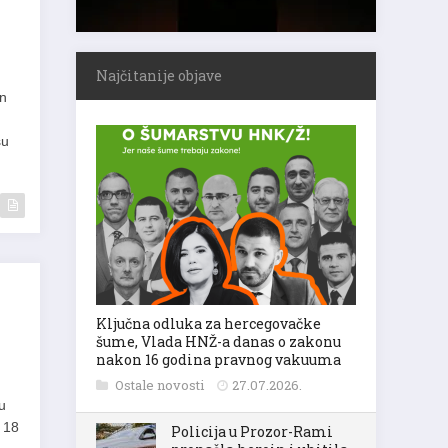
Najčitanije objave
an
su
Ključna odluka za hercegovačke
šume, Vlada HNŽ-a danas o zakonu
nakon 16 godina pravnog vakuuma
Ostale novosti
27.07.2026.
u
u 18
Policija u Prozor-Rami