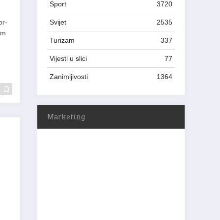
Sport
3720
or-
Svijet
2535
om
Turizam
337
Vijesti u slici
77
Zanimljivosti
1364
Marketing