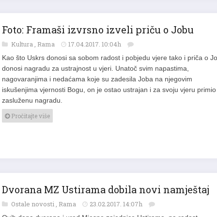
Foto: Framaši izvrsno izveli priču o Jobu
Kultura
,
Rama
17.04.2017. 10:04h
Kao što Uskrs donosi sa sobom radost i pobjedu vjere tako i priča o J
donosi nagradu za ustrajnost u vjeri. Unatoč svim napastima,
nagovaranjima i nedaćama koje su zadesila Joba na njegovim
iskušenjima vjernosti Bogu, on je ostao ustrajan i za svoju vjeru primio
zasluženu nagradu.
Pročitajte više
Dvorana MZ Ustirama dobila novi namještaj
Ostale novosti
,
Rama
23.02.2017. 14:07h