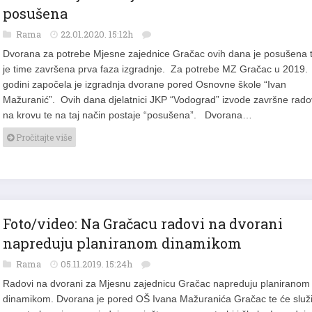
posušena
Rama
22.01.2020. 15:12h
Dvorana za potrebe Mjesne zajednice Gračac ovih dana je posušena 
je time završena prva faza izgradnje. Za potrebe MZ Gračac u 2019.
godini započela je izgradnja dvorane pored Osnovne škole “Ivan
Mažuranić”. Ovih dana djelatnici JKP “Vodograd” izvode završne rad
na krovu te na taj način postaje “posušena”. Dvorana…
Pročitajte više
Foto/video: Na Gračacu radovi na dvorani
napreduju planiranom dinamikom
Rama
05.11.2019. 15:24h
Radovi na dvorani za Mjesnu zajednicu Gračac napreduju planiranom
dinamikom. Dvorana je pored OŠ Ivana Mažuranića Gračac te će služi