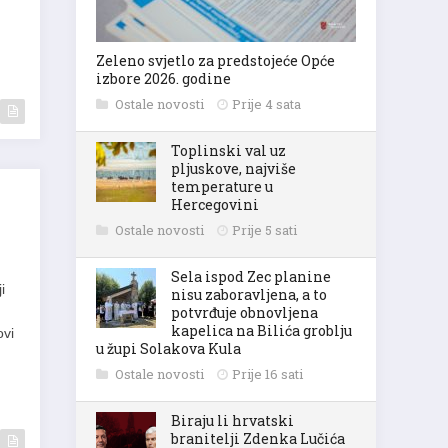
Zeleno svjetlo za predstojeće Opće
izbore 2026. godine
Ostale novosti
Prije 4 sata
Toplinski val uz
pljuskove, najviše
temperature u
Hercegovini
Ostale novosti
Prije 5 sati
Sela ispod Zec planine
i
nisu zaboravljena, a to
potvrđuje obnovljena
kapelica na Bilića groblju
ovi
u župi Solakova Kula
Ostale novosti
Prije 16 sati
Biraju li hrvatski
branitelji Zdenka Lučića