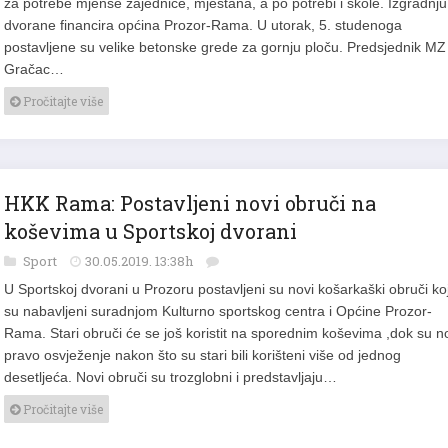
za potrebe mjense zajednice, mještana, a po potrebi i škole. Izgradnju
dvorane financira općina Prozor-Rama. U utorak, 5. studenoga
postavljene su velike betonske grede za gornju ploču. Predsjednik MZ
Gračac…
Pročitajte više
HKK Rama: Postavljeni novi obruči na
koševima u Sportskoj dvorani
Sport
30.05.2019. 13:38h
U Sportskoj dvorani u Prozoru postavljeni su novi košarkaški obruči koj
su nabavljeni suradnjom Kulturno sportskog centra i Općine Prozor-
Rama. Stari obruči će se još koristit na sporednim koševima ,dok su n
pravo osvježenje nakon što su stari bili korišteni više od jednog
desetljeća. Novi obruči su trozglobni i predstavljaju…
Pročitajte više