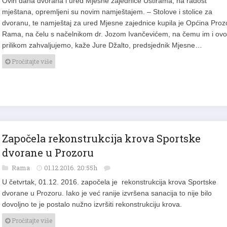
Ovih dana dvorana i ured Mjesne zajednice Ustirama, na radost
mještana, opremljeni su novim namještajem. – Stolove i stolice za
dvoranu, te namještaj za ured Mjesne zajednice kupila je Općina Proz
Rama, na čelu s načelnikom dr. Jozom Ivančevićem, na čemu im i ov
prilikom zahvaljujemo, kaže Jure Džalto, predsjednik Mjesne…
Pročitajte više
Započela rekonstrukcija krova Sportske
dvorane u Prozoru
Rama
01.12.2016. 20:55h
U četvrtak, 01.12. 2016. započela je rekonstrukcija krova Sportske
dvorane u Prozoru. Iako je već ranije izvršena sanacija to nije bilo
dovoljno te je postalo nužno izvršiti rekonstrukciju krova.
Pročitajte više