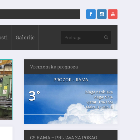
sti
Galerije
Vremenska prognoza
PROZOR - RAMA
3
°
blaga naoblaka
vlaga: 97%
vjetar: 1m/s SSI
Maks. 3 • Min. 3
GS RAMA – PRIJAVA ZA POSAO