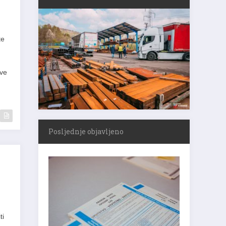
te
ove
Posljednje objavljeno
ti