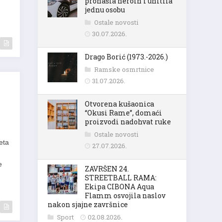
pronašla heroin i uhitila
jednu osobu
Ostale novosti
30.07.2026.
Drago Borić (1973.-2026.)
Ramske osmrtnice
31.07.2026.
Otvorena kušaonica
“Okusi Rame”, domaći
proizvodi nadohvat ruke
Ostale novosti
eta
27.07.2026.
e
ZAVRŠEN 24.
STREETBALL RAMA:
Ekipa CIBONA Aqua
Flamm osvojila naslov
nakon sjajne završnice
Sport
02.08.2026.