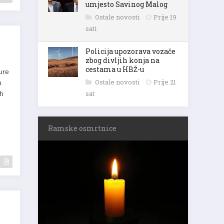
umjesto Savinog Malog
Ostale novosti
Prije 19
sati
Policija upozorava vozače
zbog divljih konja na
cestama u HBŽ-u
ure
Ostale novosti
Prije 21
u
sat
ah
Ramske osmrtnice