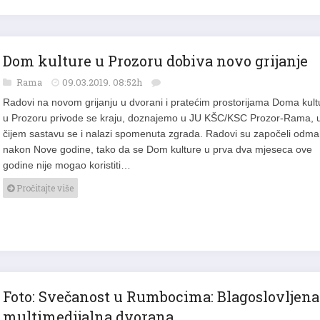
Dom kulture u Prozoru dobiva novo grijanje
Rama
09.03.2019. 08:52h
Radovi na novom grijanju u dvorani i pratećim prostorijama Doma kult
u Prozoru privode se kraju, doznajemo u JU KŠC/KSC Prozor-Rama, 
čijem sastavu se i nalazi spomenuta zgrada. Radovi su započeli odm
nakon Nove godine, tako da se Dom kulture u prva dva mjeseca ove
godine nije mogao koristiti…
Pročitajte više
Foto: Svečanost u Rumbocima: Blagoslovljena
multimedijalna dvorana