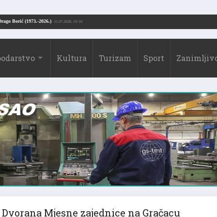
Drago Borić (1973.-2026.)
7.2026. 13:51
31.07.2026. 19:10
odarstvo
Kultura
Turizam
Sport
Zanimljivo
Dvorana Mjesne zajednice na Gračacu