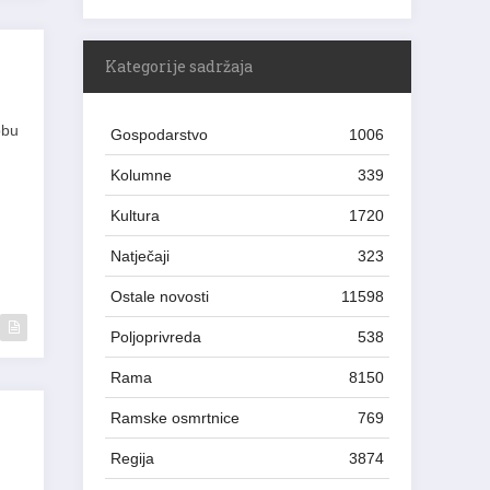
Kategorije sadržaja
obu
Gospodarstvo
1006
Kolumne
339
Kultura
1720
Natječaji
323
Ostale novosti
11598
Poljoprivreda
538
Rama
8150
Ramske osmrtnice
769
Regija
3874