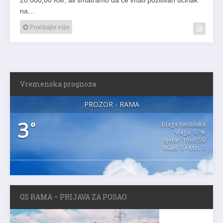
na…
Pročitajte više
Vremenska prognoza
PROZOR - RAMA
3
°
blaga naoblaka
vlaga: 97%
vjetar: 1m/s SSI
Maks. 3 • Min. 3
GS RAMA – PRIJAVA ZA POSAO