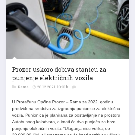
Prozor uskoro dobiva stanicu za
punjenje električnih vozila
Rama
28.12.2021. 10:01h
U Proračunu Općine Prozor – Rama za 2022. godinu
predviđena sredstva za izgradnju punionice za električna
vozila. Punionica je planirana za postavljanje na prostoru
Autobusnog kolodvora, a imati će dva punjača za brzo
punjenje električnih vozila. “Ulaganja nisu velika, do
20.000,00 KM, ali smatramo da će imati pozitivan učinak