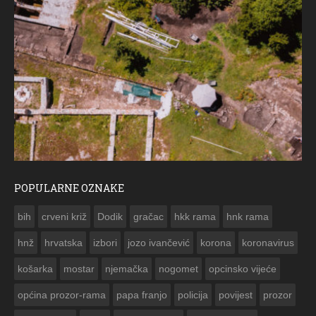
POPULARNE OZNAKE
ČESTITKA RAMSKOG 
bih
crveni križ
Dodik
gračac
hkk rama
hnk rama


hnž
hrvatska
izbori
jozo ivančević
korona
koronavirus
košarka
mostar
njemačka
nogomet
opcinsko vijeće
općina prozor-rama
papa franjo
policija
povijest
prozor