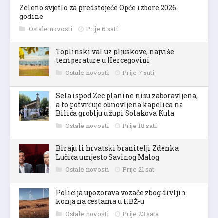
Zeleno svjetlo za predstojeće Opće izbore 2026.
godine
Ostale novosti
Prije 6 sati
Toplinski val uz pljuskove, najviše
temperature u Hercegovini
Ostale novosti
Prije 7 sati
Sela ispod Zec planine nisu zaboravljena,
a to potvrđuje obnovljena kapelica na
Bilića groblju u župi Solakova Kula
Ostale novosti
Prije 18 sati
Biraju li hrvatski branitelji Zdenka
Lučića umjesto Savinog Malog
Ostale novosti
Prije 21 sat
Policija upozorava vozače zbog divljih
konja na cestama u HBŽ-u
Ostale novosti
Prije 23 sata