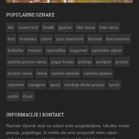
POPULARNE OZNAKE
ČESTITKA RAMSKOG VJESNIKA ZA USKRS 2023. GODIN
bih
crveni križ
Dodik
gračac
hkk rama
hnk rama


hnž
hrvatska
izbori
jozo ivančević
korona
koronavirus
košarka
mostar
njemačka
nogomet
opcinsko vijeće
općina prozor-rama
papa franjo
policija
povijest
prozor
prozor rama
rama
ramski vjesnik
ramsko jezero
rukomet
sarajevo
sport
srednja škola prozor
turnir
uzdol
čović
INFORMACIJE I KONTAKT
Ramski Vjesnik stoji na usluzi svim posjetiteljima. Ukoliko imate
pitanja, prijedloga, ili mislite da smo propustili neku vijest -