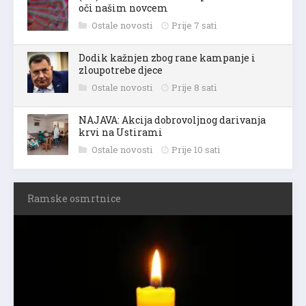
oči našim novcem
Ostale novosti
Prije 7 sati
Dodik kažnjen zbog rane kampanje i
zloupotrebe djece
Ostale novosti
Prije 8 sati
NAJAVA: Akcija dobrovoljnog darivanja
krvi na Ustirami
Ostale novosti
Prije 10 sati
Ramske osmrtnice