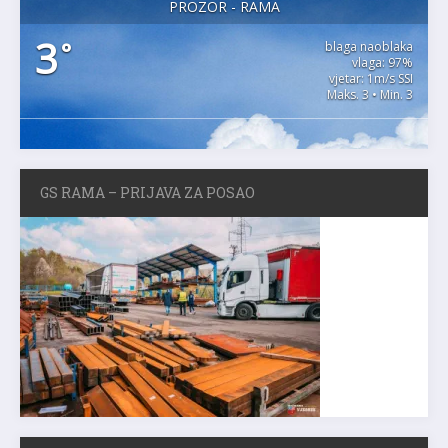
PROZOR - RAMA
3
°
blaga naoblaka
vlaga: 97%
vjetar: 1m/s SSI
Maks. 3 • Min. 3
GS RAMA – PRIJAVA ZA POSAO