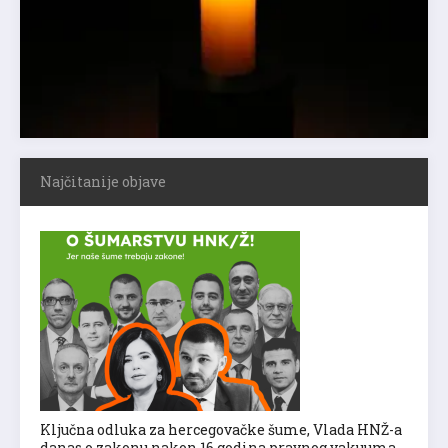
Najčitanije objave
Ključna odluka za hercegovačke šume, Vlada HNŽ-a
danas o zakonu nakon 16 godina pravnog vakuuma