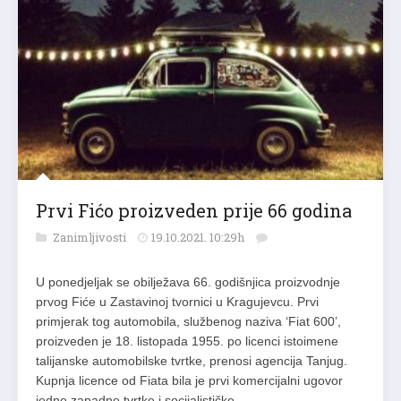
Prvi Fićo proizveden prije 66 godina
Zanimljivosti
19.10.2021. 10:29h
U ponedjeljak se obilježava 66. godišnjica proizvodnje
prvog Fiće u Zastavinoj tvornici u Kragujevcu. Prvi
primjerak tog automobila, službenog naziva ‘Fiat 600’,
proizveden je 18. listopada 1955. po licenci istoimene
talijanske automobilske tvrtke, prenosi agencija Tanjug.
Kupnja licence od Fiata bila je prvi komercijalni ugovor
jedne zapadne tvrtke i socijalističke…