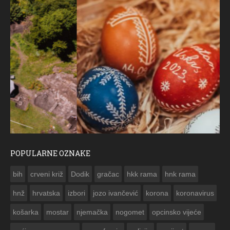
POPULARNE OZNAKE
ČESTITKA RAMSKOG VJESNIKA ZA USKRS 2023. GODINE
bih
crveni križ
Dodik
gračac
hkk rama
hnk rama


hnž
hrvatska
izbori
jozo ivančević
korona
koronavirus
košarka
mostar
njemačka
nogomet
opcinsko vijeće