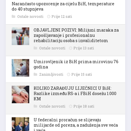
Narančasto upozorenje za cijelu BiH, temperature
do 40 stupnjeva
Ostale novosti
Prije 12 sati
OBJAVLJENI POZIVI: Milijuni maraka za
zapošljavanje i profesionalnu
rehabilitaciju osoba s invaliditetom
Ostale novosti
Prije 13 sati
Umirovljenik iz BiH prima mirovinu 76
godina
Zanimljivosti
Prije 15 sati
KOLIKO ZARAĐUJU LIJEČNICI U BiH:
Razlike između RS-a i FBiH dosežu 1.000
KM
Ostale novosti
Prije 18 sati
U federalni proračun se slijevaju
milijarde od poreza, a zaduženja sve veća
i veća