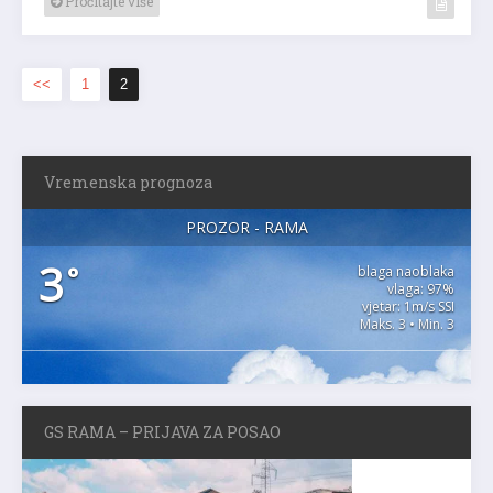
Pročitajte više
<<
1
2
Vremenska prognoza
PROZOR - RAMA
3
°
blaga naoblaka
vlaga: 97%
vjetar: 1m/s SSI
Maks. 3 • Min. 3
GS RAMA – PRIJAVA ZA POSAO