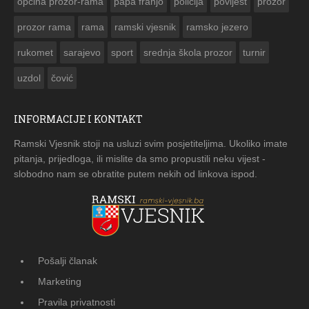
općina prozor-rama
papa franjo
policija
povijest
prozor
prozor rama
rama
ramski vjesnik
ramsko jezero
rukomet
sarajevo
sport
srednja škola prozor
turnir
uzdol
čović
INFORMACIJE I KONTAKT
Ramski Vjesnik stoji na usluzi svim posjetiteljima. Ukoliko imate
pitanja, prijedloga, ili mislite da smo propustili neku vijest -
slobodno nam se obratite putem nekih od linkova ispod.
Pošalji članak
Marketing
Pravila privatnosti