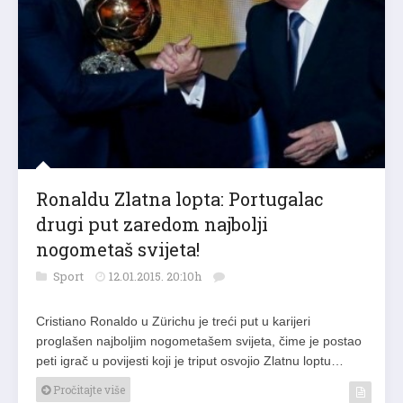
Ronaldu Zlatna lopta: Portugalac
drugi put zaredom najbolji
nogometaš svijeta!
Sport
12.01.2015. 20:10h
Cristiano Ronaldo u Zürichu je treći put u karijeri
proglašen najboljim nogometašem svijeta, čime je postao
peti igrač u povijesti koji je triput osvojio Zlatnu loptu…
Pročitajte više