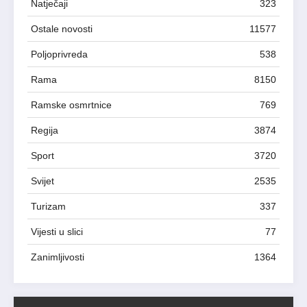
Natječaji
323
Ostale novosti
11577
Poljoprivreda
538
Rama
8150
Ramske osmrtnice
769
Regija
3874
Sport
3720
Svijet
2535
Turizam
337
Vijesti u slici
77
Zanimljivosti
1364