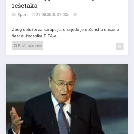
rešetaka
Sport
27.05.2015. 07:02h
Zbog optužbi za korupciju, u srijedu je u Zürichu uhićeno
šest dužnosnika FIFA-e…
Pročitajte više