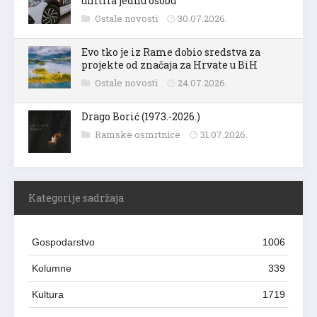
uhitila jednu osobu
Ostale novosti
30.07.2026.
Evo tko je iz Rame dobio sredstva za
projekte od značaja za Hrvate u BiH
Ostale novosti
24.07.2026.
Drago Borić (1973.-2026.)
Ramske osmrtnice
31.07.2026.
Kategorije sadržaja
Gospodarstvo
1006
Kolumne
339
Kultura
1719