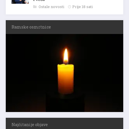
Ostale novosti
Prije 18 sati
Ramske osmrtnice
Najčitanije objave