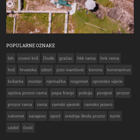
POPULARNE OZNAKE
ČESTITKA RAMSKOG VJESNIKA ZA USKRS 2023. GO
bih
crveni križ
Dodik
gračac
hkk rama
hnk rama


hnž
hrvatska
izbori
jozo ivančević
korona
koronavirus
košarka
mostar
njemačka
nogomet
opcinsko vijeće
općina prozor-rama
papa franjo
policija
povijest
prozor
prozor rama
rama
ramski vjesnik
ramsko jezero
rukomet
sarajevo
sport
srednja škola prozor
turnir
uzdol
čović