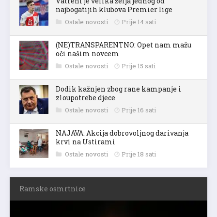
Vatreni je velika želja jednog od
najbogatijih klubova Premier lige
Ostale novosti
Prije 14 sati
(NE)TRANSPARENTNO: Opet nam mažu
oči našim novcem
Ostale novosti
Prije 15 sati
Dodik kažnjen zbog rane kampanje i
zloupotrebe djece
Ostale novosti
Prije 16 sati
NAJAVA: Akcija dobrovoljnog darivanja
krvi na Ustirami
Ostale novosti
Prije 18 sati
Ramske osmrtnice