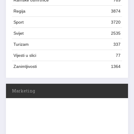
Ramske osmrtnice
769
Regija
3874
Sport
3720
Svijet
2535
Turizam
337
Vijesti u slici
77
Zanimljivosti
1364
Marketing