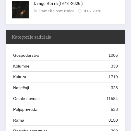
Drago Borić (1973.-2026.)
Ramske osmrtnice
31.07.2026.
Kategorije sadržaja
Gospodarstvo
1006
Kolumne
339
Kultura
1719
Natječaji
323
Ostale novosti
11584
Poljoprivreda
538
Rama
8150