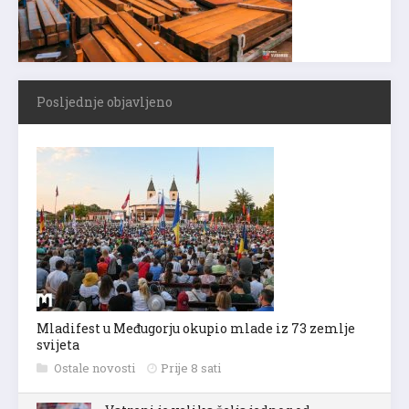
Posljednje objavljeno
Mladifest u Međugorju okupio mlade iz 73 zemlje
svijeta
Ostale novosti
Prije 8 sati