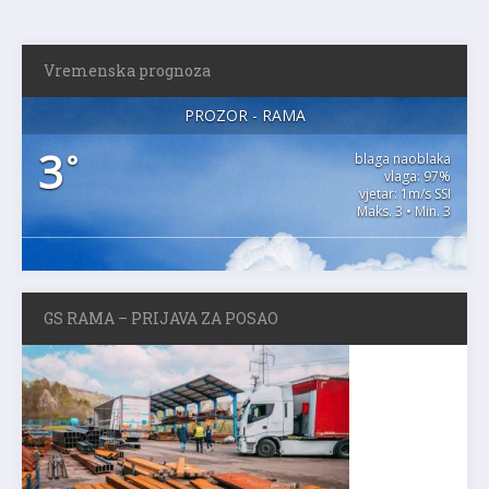
Vremenska prognoza
PROZOR - RAMA
3
°
blaga naoblaka
vlaga: 97%
vjetar: 1m/s SSI
Maks. 3 • Min. 3
GS RAMA – PRIJAVA ZA POSAO