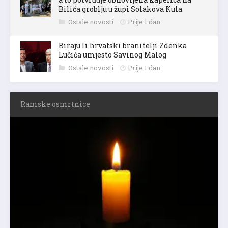
Bilića groblju u župi Solakova Kula
Ostale novosti
Prije 1 dan
Biraju li hrvatski branitelji Zdenka
Lučića umjesto Savinog Malog
Ostale novosti
Prije 1 dan
Ramske osmrtnice