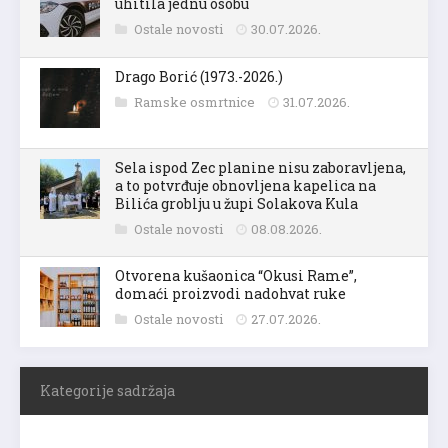
uhitila jednu osobu
Ostale novosti
30.07.2026.
Drago Borić (1973.-2026.)
Ramske osmrtnice
31.07.2026.
Sela ispod Zec planine nisu zaboravljena,
a to potvrđuje obnovljena kapelica na
Bilića groblju u župi Solakova Kula
Ostale novosti
08.08.2026.
Otvorena kušaonica “Okusi Rame”,
domaći proizvodi nadohvat ruke
Ostale novosti
27.07.2026.
Kategorije sadržaja