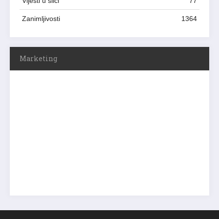
Vijesti u slici
77
Zanimljivosti
1364
Marketing