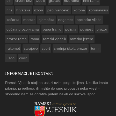
bih
crveni križ
Dodik
gračac
hkk rama
hnk rama


hnž
hrvatska
izbori
jozo ivančević
korona
koronavirus
košarka
mostar
njemačka
nogomet
opcinsko vijeće
općina prozor-rama
papa franjo
policija
povijest
prozor
prozor rama
rama
ramski vjesnik
ramsko jezero
rukomet
sarajevo
sport
srednja škola prozor
turnir
uzdol
čović
INFORMACIJE I KONTAKT
Ramski Vjesnik stoji na usluzi svim posjetiteljima. Ukoliko imate
pitanja, prijedloga, ili mislite da smo propustili neku vijest -
slobodno nam se obratite putem nekih od linkova ispod.