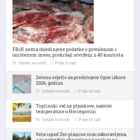
FBiH nema objedinjene podatke o povučenom i
uništenom mesu, prekršaji utvrđeni u 40 kontrola
Ostale novosti
Prije 11 sati
Zeleno svjetlo za predstojeće Opće izbore
2026. godine
Ostale novosti
Prije 18 sati
Toplinski val uz pljuskove, najviše
temperature u Hercegovini
Ostale novosti
Prije 19 sati
Sela ispod Zec planine nisu zaboravljena,
a to potvrđuje obnovljena kapelica na