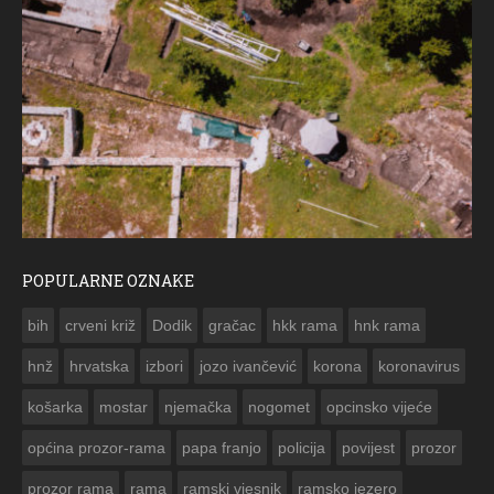
POPULARNE OZNAKE
ČESTITKA RAMSKOG VJESNIKA ZA US
bih
crveni križ
Dodik
gračac
hkk rama
hnk rama


hnž
hrvatska
izbori
jozo ivančević
korona
koronavirus
košarka
mostar
njemačka
nogomet
opcinsko vijeće
općina prozor-rama
papa franjo
policija
povijest
prozor
prozor rama
rama
ramski vjesnik
ramsko jezero