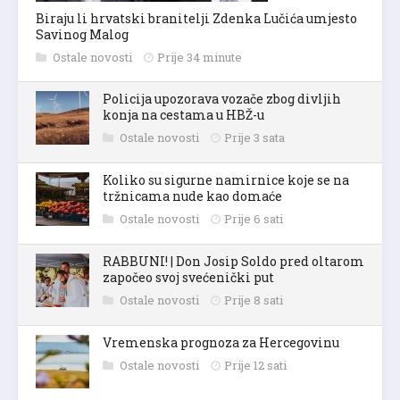
Biraju li hrvatski branitelji Zdenka Lučića umjesto
Savinog Malog
Ostale novosti
Prije 34 minute
Policija upozorava vozače zbog divljih
konja na cestama u HBŽ-u
Ostale novosti
Prije 3 sata
Koliko su sigurne namirnice koje se na
tržnicama nude kao domaće
Ostale novosti
Prije 6 sati
RABBUNI! | Don Josip Soldo pred oltarom
započeo svoj svećenički put
Ostale novosti
Prije 8 sati
Vremenska prognoza za Hercegovinu
Ostale novosti
Prije 12 sati