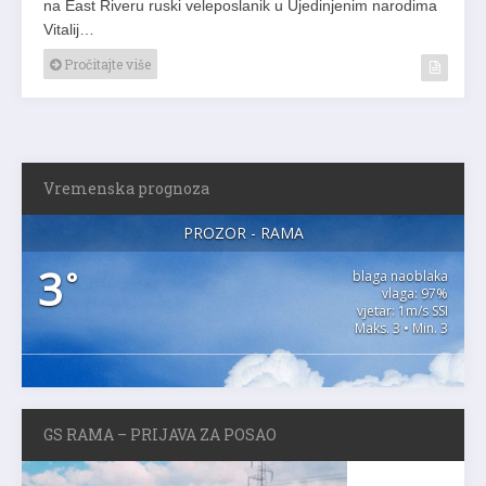
na East Riveru ruski veleposlanik u Ujedinjenim narodima
Vitalij…
Pročitajte više
Vremenska prognoza
PROZOR - RAMA
3
°
blaga naoblaka
vlaga: 97%
vjetar: 1m/s SSI
Maks. 3 • Min. 3
GS RAMA – PRIJAVA ZA POSAO