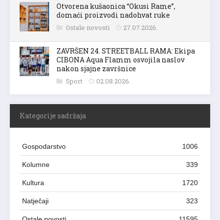
Otvorena kušaonica “Okusi Rame”,
domaći proizvodi nadohvat ruke
Ostale novosti
27.07.2026.
ZAVRŠEN 24. STREETBALL RAMA: Ekipa
CIBONA Aqua Flamm osvojila naslov
nakon sjajne završnice
Sport
02.08.2026.
Kategorije sadržaja
Gospodarstvo
1006
Kolumne
339
Kultura
1720
Natječaji
323
Ostale novosti
11595