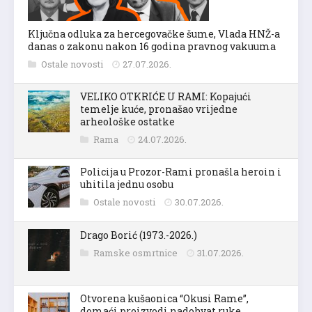
Ključna odluka za hercegovačke šume, Vlada HNŽ-a
danas o zakonu nakon 16 godina pravnog vakuuma
Ostale novosti
27.07.2026.
VELIKO OTKRIĆE U RAMI: Kopajući
temelje kuće, pronašao vrijedne
arheološke ostatke
Rama
24.07.2026.
Policija u Prozor-Rami pronašla heroin i
uhitila jednu osobu
Ostale novosti
30.07.2026.
Drago Borić (1973.-2026.)
Ramske osmrtnice
31.07.2026.
Otvorena kušaonica “Okusi Rame”,
domaći proizvodi nadohvat ruke