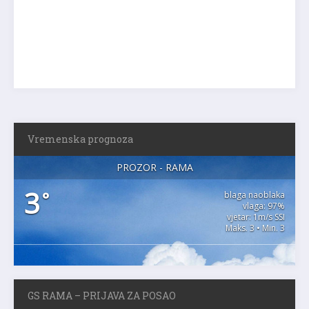
Vremenska prognoza
PROZOR - RAMA
3
°
blaga naoblaka
vlaga: 97%
vjetar: 1m/s SSI
Maks. 3 • Min. 3
GS RAMA – PRIJAVA ZA POSAO