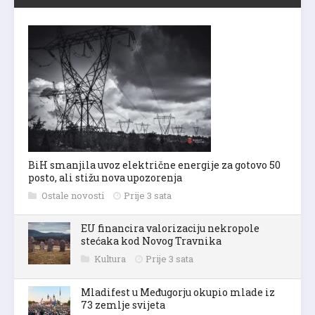
BiH smanjila uvoz električne energije za gotovo 50
posto, ali stižu nova upozorenja
Ostale novosti
Prije 3 sata
EU financira valorizaciju nekropole
stećaka kod Novog Travnika
Kultura
Prije 3 sata
Mladifest u Međugorju okupio mlade iz
73 zemlje svijeta