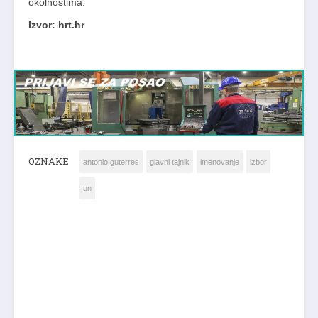
okolnostima.
Izvor: hrt.hr
OZNAKE
antonio guterres
glavni tajnik
imenovanje
izbor
un