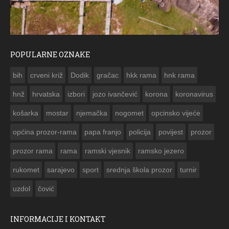
POPULARNE OZNAKE
ČESTITKA RAMSKOG VJESNIKA ZA USKRS 2023. GODINE
bih
crveni križ
Dodik
gračac
hkk rama
hnk rama


hnž
hrvatska
izbori
jozo ivančević
korona
koronavirus
košarka
mostar
njemačka
nogomet
opcinsko vijeće
općina prozor-rama
papa franjo
policija
povijest
prozor
prozor rama
rama
ramski vjesnik
ramsko jezero
rukomet
sarajevo
sport
srednja škola prozor
turnir
uzdol
čović
INFORMACIJE I KONTAKT