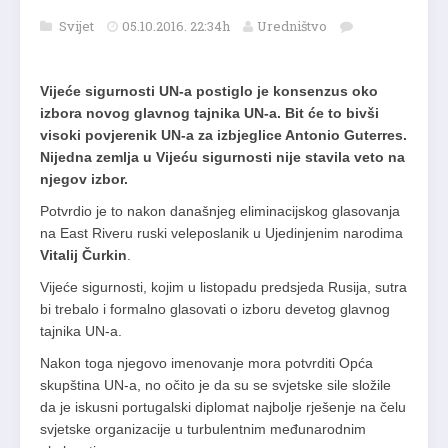
Svijet
05.10.2016. 22:34h
Uredništvo
Vijeće sigurnosti UN-a postiglo je konsenzus oko
izbora novog glavnog tajnika UN-a. Bit će to bivši
visoki povjerenik UN-a za izbjeglice Antonio Guterres.
Nijedna zemlja u Vijeću sigurnosti nije stavila veto na
njegov izbor.
Potvrdio je to nakon današnjeg eliminacijskog glasovanja
na East Riveru ruski veleposlanik u Ujedinjenim narodima
Vitalij Čurkin
.
Vijeće sigurnosti, kojim u listopadu predsjeda Rusija, sutra
bi trebalo i formalno glasovati o izboru devetog glavnog
tajnika UN-a.
Nakon toga njegovo imenovanje mora potvrditi Opća
skupština UN-a, no očito je da su se svjetske sile složile
da je iskusni portugalski diplomat najbolje rješenje na čelu
svjetske organizacije u turbulentnim međunarodnim