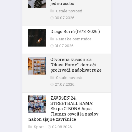
jednu osobu
Ostale novosti
30.07.2026.
Drago Borić (1973.-2026.)
Ramske osmrtnice
31.07.2026.
Otvorena kušaonica
“Okusi Rame”, domaći
proizvodi nadohvat ruke
Ostale novosti
27.07.2026.
ZAVRŠEN 24.
STREETBALL RAMA:
Ekipa CIBONA Aqua
Flamm osvojila naslov
nakon sjajne završnice
Sport
02.08.2026.