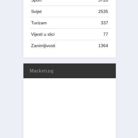
Sport
3720
Svijet
2535
Turizam
337
Vijesti u slici
77
Zanimljivosti
1364
Marketing