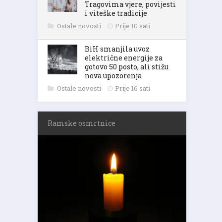
Tragovima vjere, povijesti
i viteške tradicije
Ostale novosti
Prije 10 sati
BiH smanjila uvoz
električne energije za
gotovo 50 posto, ali stižu
nova upozorenja
Ostale novosti
Prije 16 sati
Ramske osmrtnice