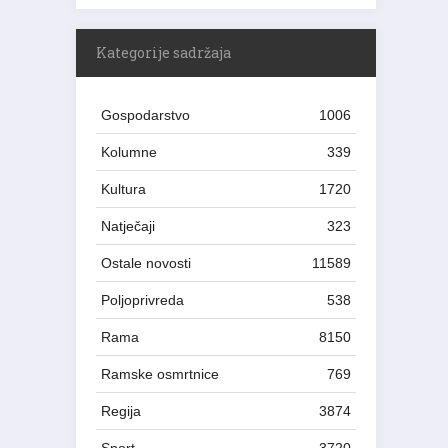
Kategorije sadržaja
Gospodarstvo
1006
Kolumne
339
Kultura
1720
Natječaji
323
Ostale novosti
11589
Poljoprivreda
538
Rama
8150
Ramske osmrtnice
769
Regija
3874