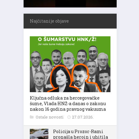
Najčitanije objave
Ključna odluka za hercegovačke
šume, Vlada HNŽ-a danas o zakonu
nakon 16 godina pravnog vakuuma
Ostale novosti
27.07.2026.
Policija u Prozor-Rami
pronašla heroin i uhitila