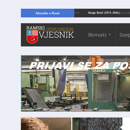
jući temelje kuće, pronašao vrijedne arheološke ostatke
Drago Borić (1973.-2
Aktualno u Rami
24.07.2026. 13:51
Novosti
Gosp