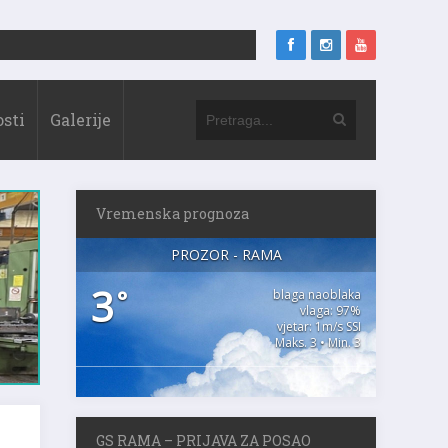
sti
Galerije
Vremenska prognoza
PROZOR - RAMA
3
°
blaga naoblaka
vlaga: 97%
vjetar: 1m/s SSI
Maks. 3 • Min. 3
GS RAMA – PRIJAVA ZA POSAO