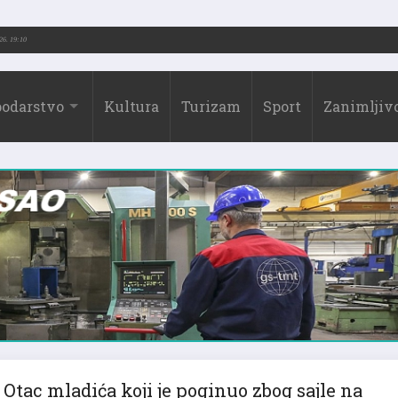
026.)
31.07.2026. 19:10
odarstvo
Kultura
Turizam
Sport
Zanimljivo