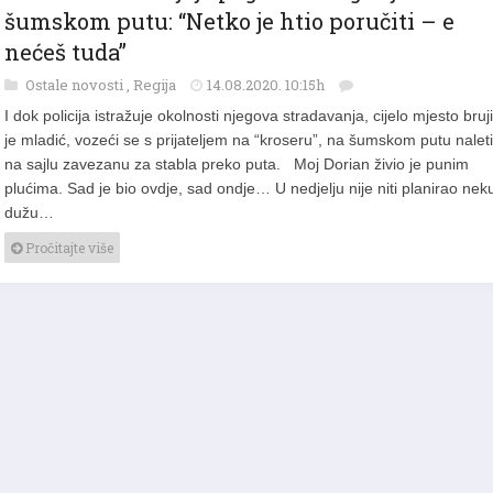
Otac mladića koji je poginuo zbog sajle na
šumskom putu: “Netko je htio poručiti – e
nećeš tuda”
Ostale novosti
,
Regija
14.08.2020. 10:15h
I dok policija istražuje okolnosti njegova stradavanja, cijelo mjesto bruj
je mladić, vozeći se s prijateljem na “kroseru”, na šumskom putu nalet
na sajlu zavezanu za stabla preko puta. Moj Dorian živio je punim
plućima. Sad je bio ovdje, sad ondje… U nedjelju nije niti planirao nek
dužu…
Pročitajte više