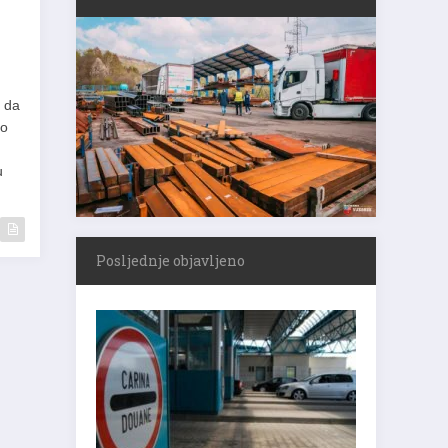
i da
io
u
Posljednje objavljeno