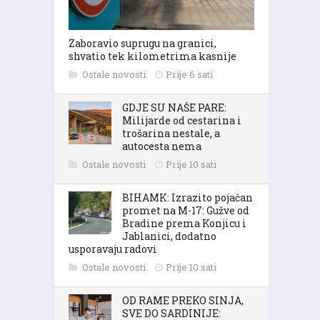
Zaboravio suprugu na granici,
shvatio tek kilometrima kasnije
Ostale novosti
Prije 6 sati
GDJE SU NAŠE PARE:
Milijarde od cestarina i
trošarina nestale, a
autocesta nema
Ostale novosti
Prije 10 sati
BIHAMK: Izrazito pojačan
promet na M-17: Gužve od
Bradine prema Konjicu i
Jablanici, dodatno
usporavaju radovi
Ostale novosti
Prije 10 sati
OD RAME PREKO SINJA,
SVE DO SARDINIJE: