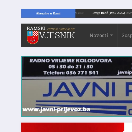
opajući temelje kuće, pronašao vrijedne arheološke ostatke
Drago Borić (1973
Aktualno u Rami
24.07.2026. 13:51
Novosti
Gosp