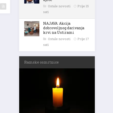
Ostale novosti
Prije 15
sati
NAJAVA: Akcija
dobrovoljnog darivanja
krvi na Ustirami
Ostale novosti
Prije 17
sati
Ramske osmrtnice