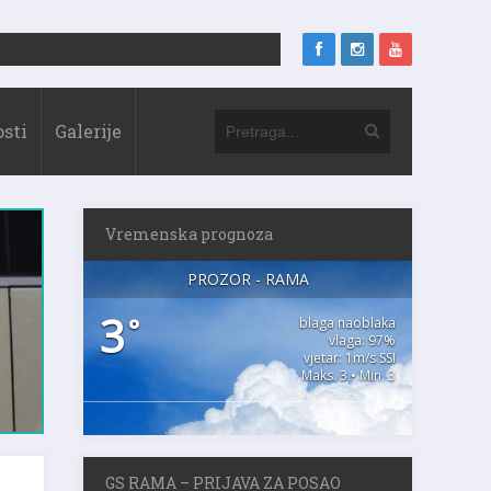
sti
Galerije
Vremenska prognoza
PROZOR - RAMA
3
°
blaga naoblaka
vlaga: 97%
vjetar: 1m/s SSI
Maks. 3 • Min. 3
GS RAMA – PRIJAVA ZA POSAO