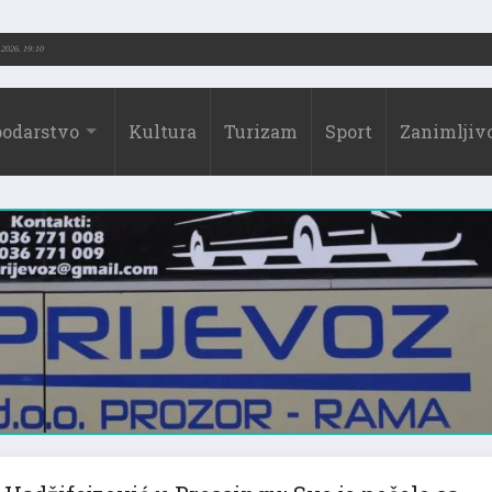
.-2026.)
31.07.2026. 19:10
odarstvo
Kultura
Turizam
Sport
Zanimljivo
Hadžifejzović u Pressingu: Sve je počelo sa