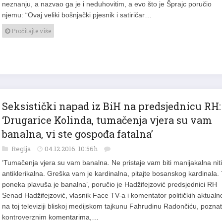
njemu: “Ovaj veliki bošnjački pjesnik i satiričar…
Pročitajte više
Seksistički napad iz BiH na predsjednicu RH:
‘Drugarice Kolinda, tumačenja vjera su vam
banalna, vi ste gospođa fatalna’
Regija
04.12.2016. 10:56h
‘Tumačenja vjera su vam banalna. Ne pristaje vam biti manijakalna niti
antiklerikalna. Greška vam je kardinalna, pitajte bosanskog kardinala.
poneka plavuša je banalna’, poručio je Hadžifejzović predsjednici RH
Senad Hadžifejzović, vlasnik Face TV-a i komentator političkih aktualno
na toj televiziji bliskoj medijskom tajkunu Fahrudinu Radončiću, pozna
kontroverznim komentarima,…