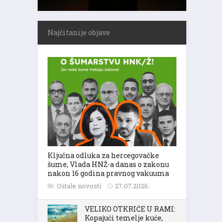
Najčitanije objave
Ključna odluka za hercegovačke
šume, Vlada HNŽ-a danas o zakonu
nakon 16 godina pravnog vakuuma
Ostale novosti
27.07.2026.
VELIKO OTKRIĆE U RAMI:
Kopajući temelje kuće,