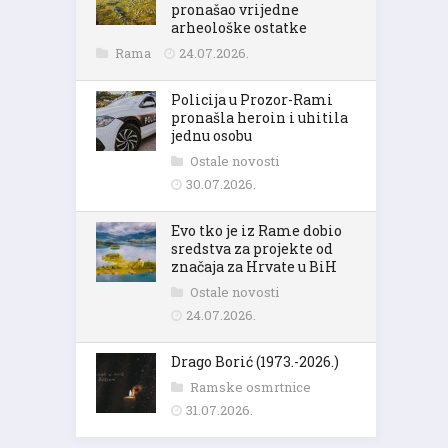
pronašao vrijedne
arheološke ostatke
Rama
24.07.2026.
Policija u Prozor-Rami
pronašla heroin i uhitila
jednu osobu
Ostale novosti
30.07.2026.
Evo tko je iz Rame dobio
sredstva za projekte od
značaja za Hrvate u BiH
Ostale novosti
24.07.2026.
Drago Borić (1973.-2026.)
Ramske osmrtnice
31.07.2026.