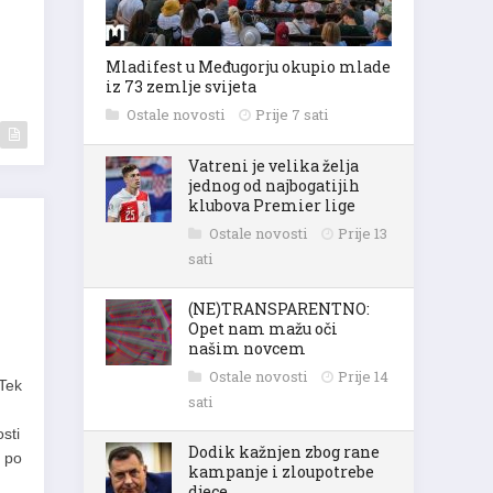
Mladifest u Međugorju okupio mlade
iz 73 zemlje svijeta
Ostale novosti
Prije 7 sati
Vatreni je velika želja
jednog od najbogatijih
klubova Premier lige
Ostale novosti
Prije 13
sati
(NE)TRANSPARENTNO:
Opet nam mažu oči
našim novcem
 Tek
Ostale novosti
Prije 14
sati
sti
t po
Dodik kažnjen zbog rane
kampanje i zloupotrebe
djece