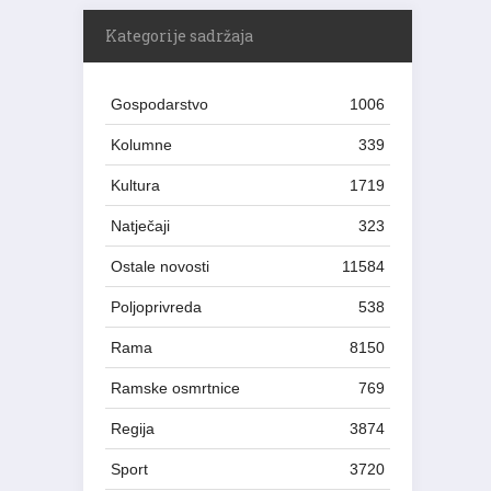
Kategorije sadržaja
Gospodarstvo
1006
Kolumne
339
Kultura
1719
Natječaji
323
Ostale novosti
11584
Poljoprivreda
538
Rama
8150
Ramske osmrtnice
769
Regija
3874
Sport
3720