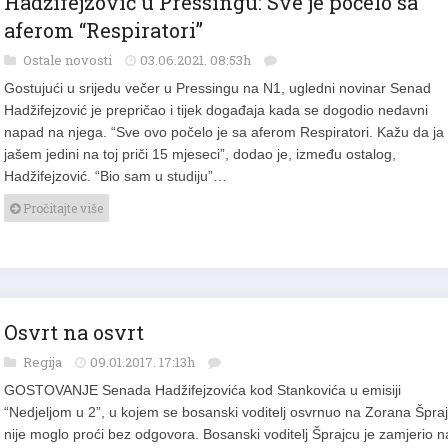
aferom “Respiratori”
Ostale novosti
03.06.2021. 08:53h
Gostujući u srijedu večer u Pressingu na N1, ugledni novinar Senad
Hadžifejzović je prepričao i tijek događaja kada se dogodio nedavni
napad na njega. “Sve ovo počelo je sa aferom Respiratori. Kažu da ja
jašem jedini na toj priči 15 mjeseci”, dodao je, između ostalog,
Hadžifejzović. “Bio sam u studiju”…
Pročitajte više
Osvrt na osvrt
Regija
09.01.2017. 17:13h
GOSTOVANJE Senada Hadžifejzovića kod Stankovića u emisiji
“Nedjeljom u 2”, u kojem se bosanski voditelj osvrnuo na Zorana Špraj
nije moglo proći bez odgovora. Bosanski voditelj Šprajcu je zamjerio n
neznanju, a nazvao ga je i neduhovitim, a evo što je Šprajc poručio