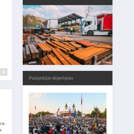
Posljednje objavljeno
ca,
a