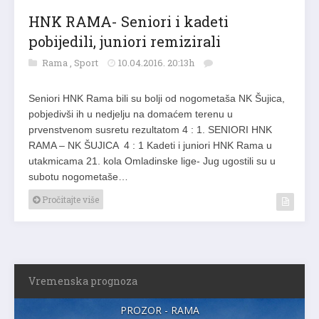
HNK RAMA- Seniori i kadeti
pobijedili, juniori remizirali
Rama
,
Sport
10.04.2016. 20:13h
Seniori HNK Rama bili su bolji od nogometaša NK Šujica,
pobjedivši ih u nedjelju na domaćem terenu u
prvenstvenom susretu rezultatom 4 : 1. SENIORI HNK
RAMA – NK ŠUJICA 4 : 1 Kadeti i juniori HNK Rama u
utakmicama 21. kola Omladinske lige- Jug ugostili su u
subotu nogometaše…
Pročitajte više
Vremenska prognoza
PROZOR - RAMA