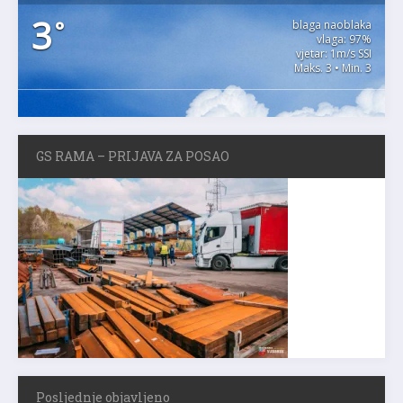
3
°
blaga naoblaka
vlaga: 97%
vjetar: 1m/s SSI
Maks. 3 • Min. 3
GS RAMA – PRIJAVA ZA POSAO
Posljednje objavljeno