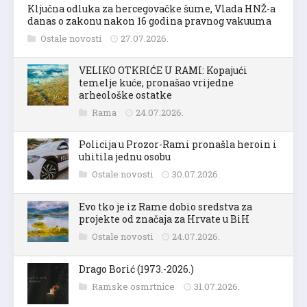
Ključna odluka za hercegovačke šume, Vlada HNŽ-a
danas o zakonu nakon 16 godina pravnog vakuuma
Ostale novosti
27.07.2026.
VELIKO OTKRIĆE U RAMI: Kopajući
temelje kuće, pronašao vrijedne
arheološke ostatke
Rama
24.07.2026.
Policija u Prozor-Rami pronašla heroin i
uhitila jednu osobu
Ostale novosti
30.07.2026.
Evo tko je iz Rame dobio sredstva za
projekte od značaja za Hrvate u BiH
Ostale novosti
24.07.2026.
Drago Borić (1973.-2026.)
Ramske osmrtnice
31.07.2026.