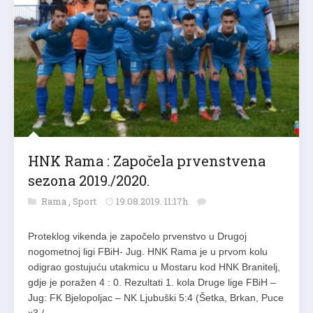
HNK Rama : Započela prvenstvena
sezona 2019./2020.
Rama
,
Sport
19.08.2019. 11:17h
Proteklog vikenda je započelo prvenstvo u Drugoj
nogometnoj ligi FBiH- Jug. HNK Rama je u prvom kolu
odigrao gostujuću utakmicu u Mostaru kod HNK Branitelj,
gdje je poražen 4 : 0. Rezultati 1. kola Druge lige FBiH –
Jug: FK Bjelopoljac – NK Ljubuški 5:4 (Šetka, Brkan, Puce
x3 /…