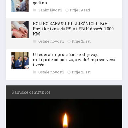
godina
Zanimljivosti
Prije 19 sati
KOLIKO ZARAĐUJU LIJEČNICI U BiH:
Razlike između RS-a i FBiH dosežu 1.000
KM
Ostale novosti
Prije 21 sat
U federalni proračun se slijevaju
milijarde od poreza, a zaduženja sve veća
i veća
Ostale novosti
Prije 21 sat
Ramske osmrtnice