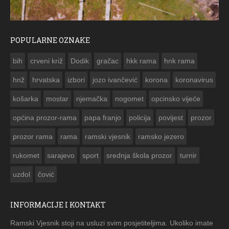
POPULARNE OZNAKE
ČESTITKA RAMSKOG VJESNIKA ZA USKRS 2023. GODINE
bih
crveni križ
Dodik
gračac
hkk rama
hnk rama


hnž
hrvatska
izbori
jozo ivančević
korona
koronavirus
košarka
mostar
njemačka
nogomet
opcinsko vijeće
općina prozor-rama
papa franjo
policija
povijest
prozor
prozor rama
rama
ramski vjesnik
ramsko jezero
rukomet
sarajevo
sport
srednja škola prozor
turnir
uzdol
čović
INFORMACIJE I KONTAKT
Ramski Vjesnik stoji na usluzi svim posjetiteljima. Ukoliko imate