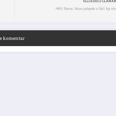
SLIJEDEĆI ČLANA
HKK Rama: Nove pobjede u No1 ligi ml
ite komentar