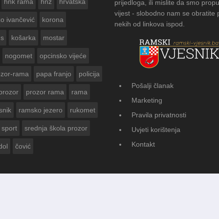
hnk rama
hnž
hrvatska
prijedloga, ili mislite da smo propu
vijest - slobodno nam se obratite
zo ivančević
korona
nekih od linkova ispod.
us
košarka
mostar
nogomet
opcinsko vijeće
ozor-rama
papa franjo
policija
Pošalji članak
prozor
prozor rama
rama
FOTOGALERIJA: Ču
Marketing
Vasti
snik
ramsko jezero
rukomet
Pravila privatnosti
sport
srednja škola prozor
Uvjeti korištenja
Kontakt
dol
čović