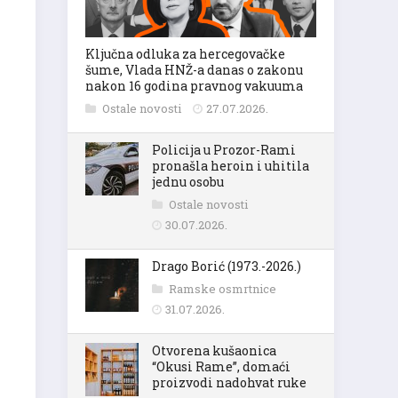
Ključna odluka za hercegovačke
šume, Vlada HNŽ-a danas o zakonu
nakon 16 godina pravnog vakuuma
Ostale novosti
27.07.2026.
Policija u Prozor-Rami
pronašla heroin i uhitila
jednu osobu
Ostale novosti
30.07.2026.
Drago Borić (1973.-2026.)
Ramske osmrtnice
31.07.2026.
Otvorena kušaonica
“Okusi Rame”, domaći
proizvodi nadohvat ruke