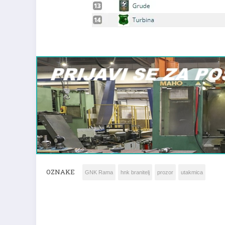
OZNAKE
GNK Rama
hnk branitelj
prozor
utakmica