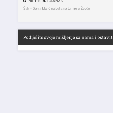
PRETHODNI ČLANAK
Šah – Sanja Marić najbolja na turniru u Žepču
Podijelite svoje mišljenje sa nama i ostav