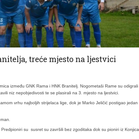
telja, treće mjesto na ljestvici
kmica između GNK Rama i HNK Branitelj. Nogometaši Rame su odigrali
ili niz nepobjedivosti te se plasirali na 3. mjesto na ljestvici.
mom vrhu najboljih strijelaca lige, dok je Marko Jeličić postigao jedan 
Igman.
edpioniri su susret su završili bez zgoditaka dok su pioniri iz Konjica