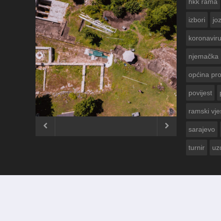
hkk rama
izbori
jo
koronavir
njemačka
općina pr
povijest
ČESTITKA RAMSKOG VJESNIKA ZA
USKRS 2023. GODINE
ramski vje


sarajevo
turnir
uz
© 2012 - 2026
Ramski Vjesnik
. Sva prava pridržana.
Izrada i održavanje:
KRAFTBIT | studio development