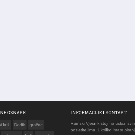
NE OZNAKE
INFORMACIJE I KONTAKT
Ramski Vjesnik stoji na usluzi svi
i križ
Dodik
gračac
posjetiteljima. Ukoliko imate pitanj