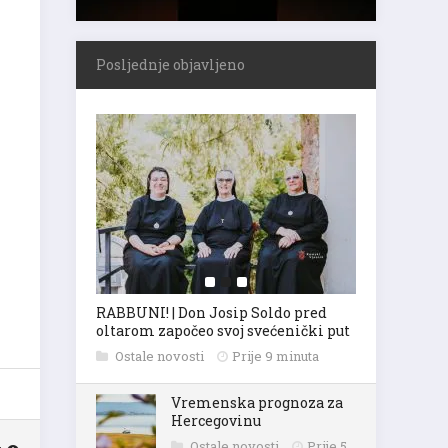
Posljednje objavljeno
RABBUNI! | Don Josip Soldo pred
oltarom započeo svoj svećenički put
Ostale novosti
Prije 9 minuta
Vremenska prognoza za
Hercegovinu
Ostale novosti
Prije 5