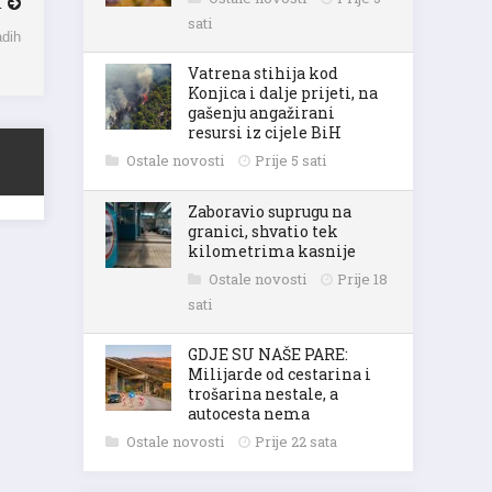
K
sati
adih
Vatrena stihija kod
Konjica i dalje prijeti, na
gašenju angažirani
resursi iz cijele BiH
Ostale novosti
Prije 5 sati
Zaboravio suprugu na
granici, shvatio tek
kilometrima kasnije
Ostale novosti
Prije 18
sati
GDJE SU NAŠE PARE:
Milijarde od cestarina i
trošarina nestale, a
autocesta nema
Ostale novosti
Prije 22 sata