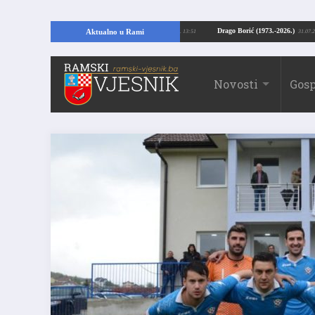
ajući temelje kuće, pronašao vrijedne arheološke ostatke
Drago Borić (1973.
Aktualno u Rami
24.07.2026. 13:51
Novosti
Gosp