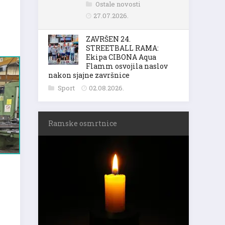
Ostale novosti
27.07.2026.
ZAVRŠEN 24.
STREETBALL RAMA:
Ekipa CIBONA Aqua
Flamm osvojila naslov
nakon sjajne završnice
Sport
02.08.2026.
Ramske osmrtnice