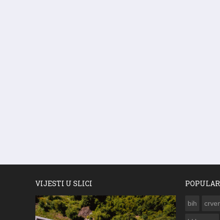
VIJESTI U SLICI
POPULAR
bih
crven