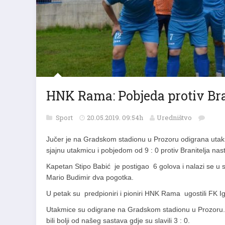
HNK Rama: Pobjeda protiv Brani
Sport
20.05.2019. 09:54h
Uredništvo
Jučer je na Gradskom stadionu u Prozoru odigrana uta
sjajnu utakmicu i pobjedom od 9 : 0 protiv Branitelja nastav
Kapetan Stipo Babić je postigao 6 golova i nalazi se u sa
Mario Budimir dva pogotka.
U petak su predpioniri i pioniri HNK Rama ugostili FK 
Utakmice su odigrane na Gradskom stadionu u Prozoru. Pr
bili bolji od našeg sastava gdje su slavili 3 : 0.