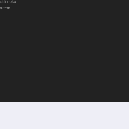
stili neku
 putem
vanje običaja u Donjoj
FOTO: Obnova rimske cisterne na
arheološkom nalazištu Gradac