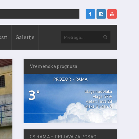
sti
Galerije
Vremenska prognoza
PROZOR - RAMA
3
°
blaga naoblaka
vlaga: 97%
vjetar: 1m/s SSI
Maks. 3 • Min. 3
GS RAMA – PRIJAVA ZA POSAO