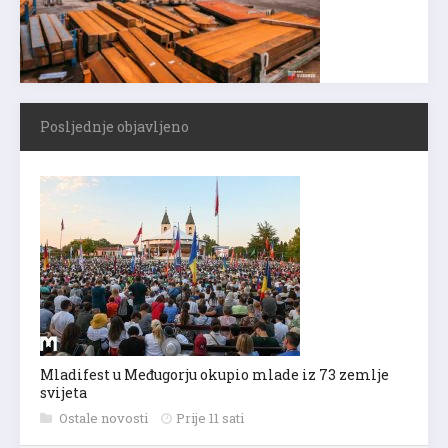
Posljednje objavljeno
Mladifest u Međugorju okupio mlade iz 73 zemlje
svijeta
Ostale novosti
Prije 11 sati