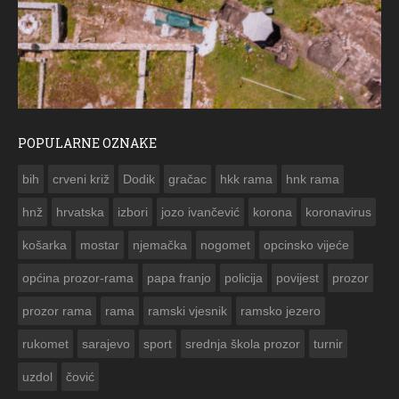
POPULARNE OZNAKE
ČE
bih
crveni križ
Dodik
gračac
hkk rama
hnk rama


hnž
hrvatska
izbori
jozo ivančević
korona
koronavirus
košarka
mostar
njemačka
nogomet
opcinsko vijeće
općina prozor-rama
papa franjo
policija
povijest
prozor
prozor rama
rama
ramski vjesnik
ramsko jezero
rukomet
sarajevo
sport
srednja škola prozor
turnir
uzdol
čović