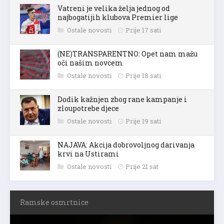
Vatreni je velika želja jednog od
najbogatijih klubova Premier lige
Ostale novosti
Prije 17 sati
(NE)TRANSPARENTNO: Opet nam mažu
oči našim novcem
Ostale novosti
Prije 18 sati
Dodik kažnjen zbog rane kampanje i
zloupotrebe djece
Ostale novosti
Prije 19 sati
NAJAVA: Akcija dobrovoljnog darivanja
krvi na Ustirami
Ostale novosti
Prije 21 sat
Ramske osmrtnice