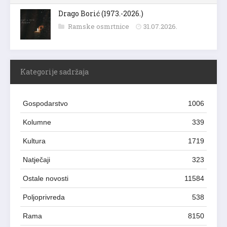
Drago Borić (1973.-2026.)
Ramske osmrtnice
31.07.2026.
Kategorije sadržaja
Gospodarstvo
1006
Kolumne
339
Kultura
1719
Natječaji
323
Ostale novosti
11584
Poljoprivreda
538
Rama
8150