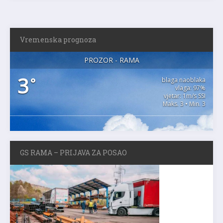
Vremenska prognoza
PROZOR - RAMA
3
°
blaga naoblaka
vlaga: 97%
vjetar: 1m/s SSI
Maks. 3 • Min. 3
GS RAMA – PRIJAVA ZA POSAO