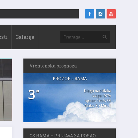
sti
Galerije
Vremenska prognoza
PROZOR - RAMA
3
°
blaga naoblaka
vlaga: 97%
vjetar: 1m/s SSI
Maks. 3 • Min. 3
GS RAMA – PRIJAVA ZA POSAO