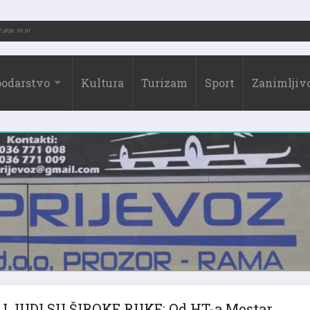
73.-2026.)
31.07.2026. 19:10
odarstvo
Kultura
Turizam
Sport
Zanimljivo
LJUDI SU ŠIROKE RUKE: Od HT-a Mostar