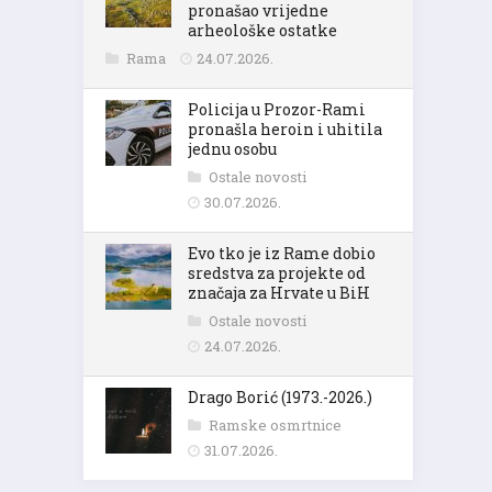
pronašao vrijedne
arheološke ostatke
Rama
24.07.2026.
Policija u Prozor-Rami
pronašla heroin i uhitila
jednu osobu
Ostale novosti
30.07.2026.
Evo tko je iz Rame dobio
sredstva za projekte od
značaja za Hrvate u BiH
Ostale novosti
24.07.2026.
Drago Borić (1973.-2026.)
Ramske osmrtnice
31.07.2026.