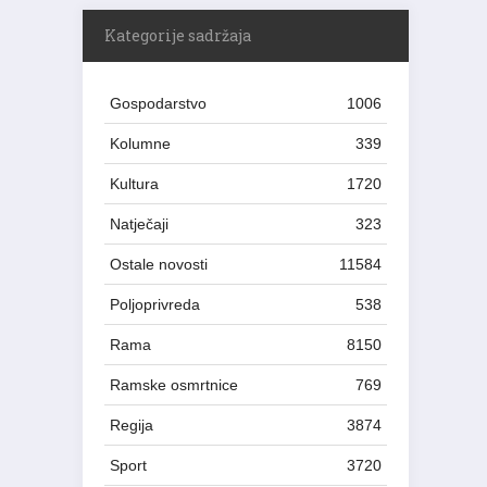
Kategorije sadržaja
Gospodarstvo
1006
Kolumne
339
Kultura
1720
Natječaji
323
Ostale novosti
11584
Poljoprivreda
538
Rama
8150
Ramske osmrtnice
769
Regija
3874
Sport
3720