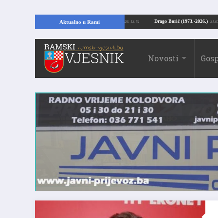
Kopajući temelje kuće, pronašao vrijedne arheološke ostatke
Drago Borić (19
Aktualno u Rami
24.07.2026. 13:51
Novosti
Gosp