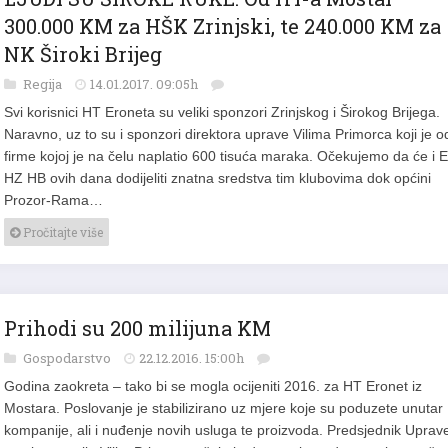
300.000 KM za HŠK Zrinjski, te 240.000 KM za
NK Široki Brijeg
Regija
14.01.2017. 09:05h
Svi korisnici HT Eroneta su veliki sponzori Zrinjskog i Širokog Brijega.
Naravno, uz to su i sponzori direktora uprave Vilima Primorca koji je o
firme kojoj je na čelu naplatio 600 tisuća maraka. Očekujemo da će i 
HZ HB ovih dana dodijeliti znatna sredstva tim klubovima dok općini
Prozor-Rama…
Pročitajte više
Prihodi su 200 milijuna KM
Gospodarstvo
22.12.2016. 15:00h
Godina zaokreta – tako bi se mogla ocijeniti 2016. za HT Eronet iz
Mostara. Poslovanje je stabilizirano uz mjere koje su poduzete unutar
kompanije, ali i nuđenje novih usluga te proizvoda. Predsjednik Uprav
ove kompanije Vilim Primorac očekuje da se taj trend nastavi unatoč