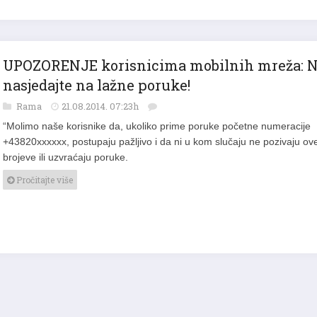
UPOZORENJE korisnicima mobilnih mreža: 
nasjedajte na lažne poruke!
Rama
21.08.2014. 07:23h
“Molimo naše korisnike da, ukoliko prime poruke početne numeracije
+43820xxxxxx, postupaju pažljivo i da ni u kom slučaju ne pozivaju ov
brojeve ili uzvraćaju poruke.
Pročitajte više