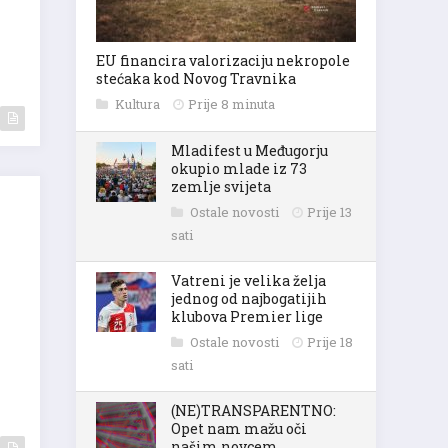
EU financira valorizaciju nekropole
stećaka kod Novog Travnika
Kultura
Prije 8 minuta
Mladifest u Međugorju
okupio mlade iz 73
zemlje svijeta
Ostale novosti
Prije 13
sati
Vatreni je velika želja
jednog od najbogatijih
klubova Premier lige
Ostale novosti
Prije 18
sati
(NE)TRANSPARENTNO:
Opet nam mažu oči
našim novcem