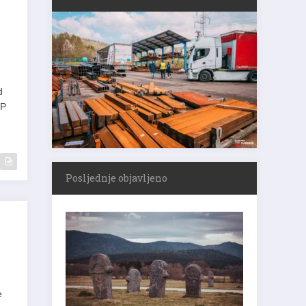
d
EP
Posljednje objavljeno
e