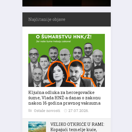
Najčitanije objave
Ključna odluka za hercegovačke
šume, Vlada HNŽ-a danas o zakonu
nakon 16 godina pravnog vakuuma
Ostale novosti
27.07.2026.
VELIKO OTKRIĆE U RAMI:
Kopajući temelje kuće,