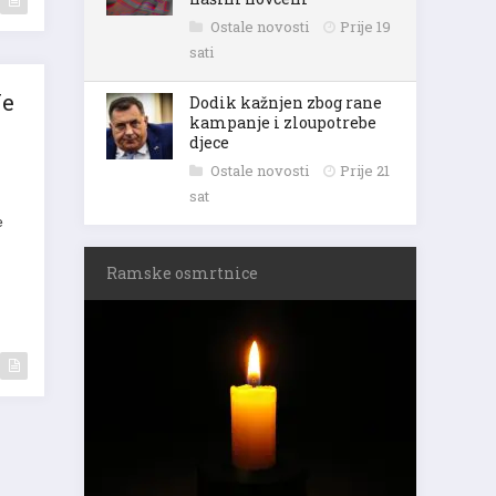
Ostale novosti
Prije 19
sati
Ne
Dodik kažnjen zbog rane
kampanje i zloupotrebe
djece
Ostale novosti
Prije 21
sat
e
Ramske osmrtnice