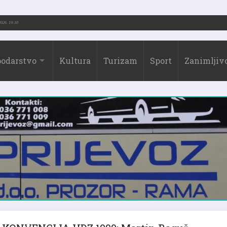
2026.)
31.07.2026. 19:10
odarstvo
Kultura
Turizam
Sport
Zanimljivo
KONVENCIJA HDZ 1990: Martin Raguž