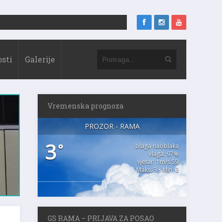
sti
Galerije
Vremenska prognoza
PROZOR - RAMA
3
°
blaga naoblaka
vlaga: 97%
vjetar: 1m/s SSI
Maks. 3 • Min. 3
GS RAMA – PRIJAVA ZA POSAO