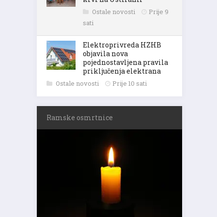
Ostale novosti
Prije 9
sati
Elektroprivreda HZHB
objavila nova
pojednostavljena pravila
priključenja elektrana
Ostale novosti
Prije 10 sati
Ramske osmrtnice