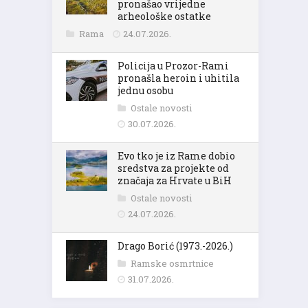
pronašao vrijedne
arheološke ostatke
Rama
24.07.2026.
Policija u Prozor-Rami
pronašla heroin i uhitila
jednu osobu
Ostale novosti
30.07.2026.
Evo tko je iz Rame dobio
sredstva za projekte od
značaja za Hrvate u BiH
Ostale novosti
24.07.2026.
Drago Borić (1973.-2026.)
Ramske osmrtnice
31.07.2026.