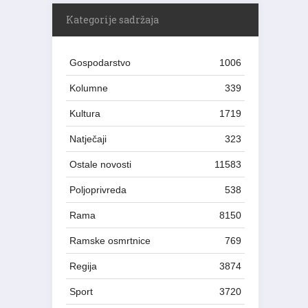
Kategorije sadržaja
Gospodarstvo
1006
Kolumne
339
Kultura
1719
Natječaji
323
Ostale novosti
11583
Poljoprivreda
538
Rama
8150
Ramske osmrtnice
769
Regija
3874
Sport
3720