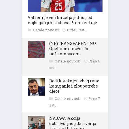
Vatreni je velika želja jednog od
najbogatijih klubova Premier lige
Ostale novosti
Prije 5 sati
(NE)TRANSPARENTNO:
Opet nam mažu oči
našim novcem
Ostale novosti
Prije 6
sati
Dodik kažnjen zbog rane
kampanje i zloupotrebe
djece
Ostale novosti
Prije 7
sati
NAJAVA: Akcija
dobrovoljnog darivanja
krvi na Ustirami