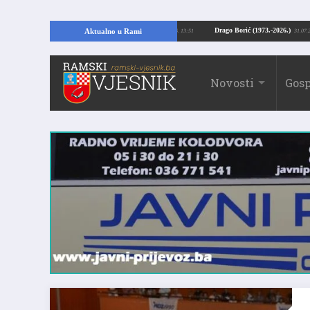
ajući temelje kuće, pronašao vrijedne arheološke ostatke
Drago Borić (1973.-
Aktualno u Rami
24.07.2026. 13:51
Novosti
Gosp