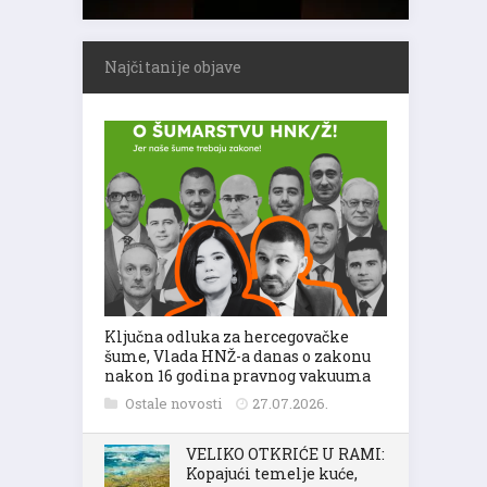
Najčitanije objave
Ključna odluka za hercegovačke
šume, Vlada HNŽ-a danas o zakonu
nakon 16 godina pravnog vakuuma
Ostale novosti
27.07.2026.
VELIKO OTKRIĆE U RAMI:
Kopajući temelje kuće,