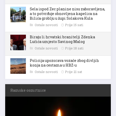
Sela ispod Zec planine nisu zaboravljena,
a to potvrđuje obnovljena kapelica na
Bilića groblju u župi Solakova Kula
Ostale novosti
Prije 15 sati
Biraju li hrvatski branitelji Zdenka
Lučića umjesto Savinog Malog
Ostale novosti
Prije 18 sati
Policija upozorava vozače zbog divljih
konja na cestama u HBŽ-u
Ostale novosti
Prije 21 sat
Ramske osmrtnice