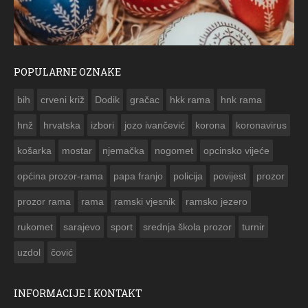
POPULARNE OZNAKE
ČESTITKA RAMSKOG VJESNIKA ZA USKRS 2023. GODINE
bih
crveni križ
Dodik
gračac
hkk rama
hnk rama


hnž
hrvatska
izbori
jozo ivančević
korona
koronavirus
košarka
mostar
njemačka
nogomet
opcinsko vijeće
općina prozor-rama
papa franjo
policija
povijest
prozor
prozor rama
rama
ramski vjesnik
ramsko jezero
rukomet
sarajevo
sport
srednja škola prozor
turnir
uzdol
čović
INFORMACIJE I KONTAKT