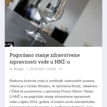
Pogoršano stanje zdravstvene
ispravnosti vode u HNŽ-u
Regija
23.08.2017. 12:30h
Redovna kontrola vode iz središnjih vodovodnih sustava
vršena je u Gradu Mostaru, te općinama Konjic, Jablanica
i Čitluk te povremeno u općinama Prozor-Rama i Stolac.
U HNŽ-u se pogoršalo stanje zdravstvene ispravnosti
vode u tijeku 2016. godine. A vodeći uzrok mikrobiološke
neispravnosti vode za piće su koliformne bakterije, koje