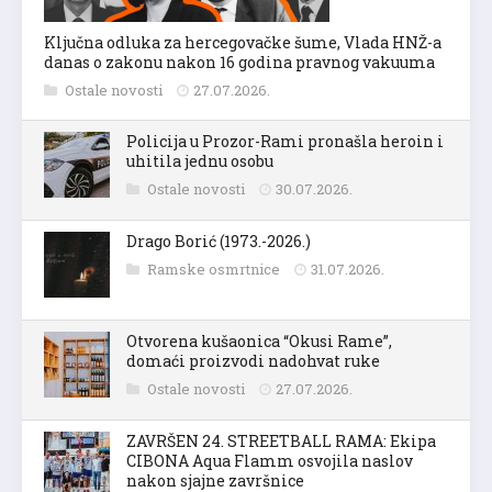
Ključna odluka za hercegovačke šume, Vlada HNŽ-a
danas o zakonu nakon 16 godina pravnog vakuuma
Ostale novosti
27.07.2026.
Policija u Prozor-Rami pronašla heroin i
uhitila jednu osobu
Ostale novosti
30.07.2026.
Drago Borić (1973.-2026.)
Ramske osmrtnice
31.07.2026.
Otvorena kušaonica “Okusi Rame”,
domaći proizvodi nadohvat ruke
Ostale novosti
27.07.2026.
ZAVRŠEN 24. STREETBALL RAMA: Ekipa
CIBONA Aqua Flamm osvojila naslov
nakon sjajne završnice