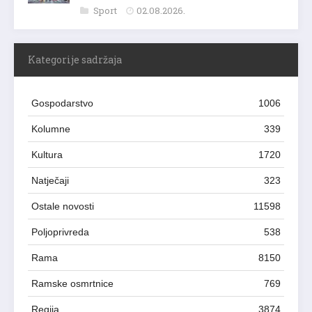
Sport
02.08.2026.
Kategorije sadržaja
Gospodarstvo
1006
Kolumne
339
Kultura
1720
Natječaji
323
Ostale novosti
11598
Poljoprivreda
538
Rama
8150
Ramske osmrtnice
769
Regija
3874