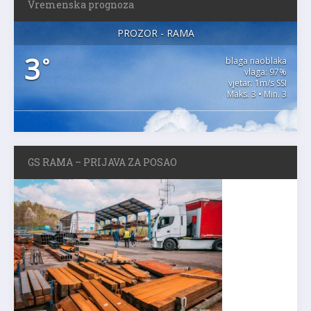
Vremenska prognoza
PROZOR - RAMA
3
°
blaga naoblaka
vlaga: 97%
vjetar: 1m/s SSI
Maks. 3 • Min. 3
GS RAMA – PRIJAVA ZA POSAO