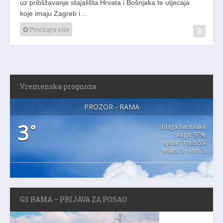
uz približavanje stajališta Hrvata i Bošnjaka te utjecaja
koje imaju Zagreb i…
Pročitajte više
Vremenska prognoza
PROZOR - RAMA
3
°
blaga naoblaka
vlaga: 97%
vjetar: 1m/s SSI
Maks. 3 • Min. 3
GS RAMA – PRIJAVA ZA POSAO