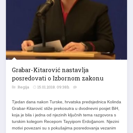
Grabar-Kitarović nastavlja
posredovati o Izbornom zakonu
Regija
15.01.2018. 09:38h
Tjedan dana nakon Turske, hrvatska predsjednica Kolinda
Grabar-Kitarović stiže prekosutra u dvodnevni posjet BiH,
koja je bila i jedna od njezinih ključnih tema razgovora s
turskim kolegom Recepom Tayyipom Erdoğanom. Njezini
motivi povezani su s pokušajima posredovanja vezanim