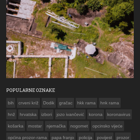
POPULARNE OZNAKE
ČESTIT
bih
crveni križ
Dodik
gračac
hkk rama
hnk rama


hnž
hrvatska
izbori
jozo ivančević
korona
koronavirus
košarka
mostar
njemačka
nogomet
opcinsko vijeće
općina prozor-rama
papa franjo
policija
povijest
prozor