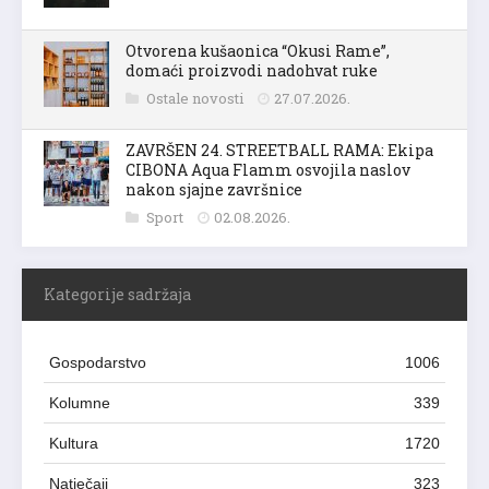
Otvorena kušaonica “Okusi Rame”,
domaći proizvodi nadohvat ruke
Ostale novosti
27.07.2026.
ZAVRŠEN 24. STREETBALL RAMA: Ekipa
CIBONA Aqua Flamm osvojila naslov
nakon sjajne završnice
Sport
02.08.2026.
Kategorije sadržaja
Gospodarstvo
1006
Kolumne
339
Kultura
1720
Natječaji
323