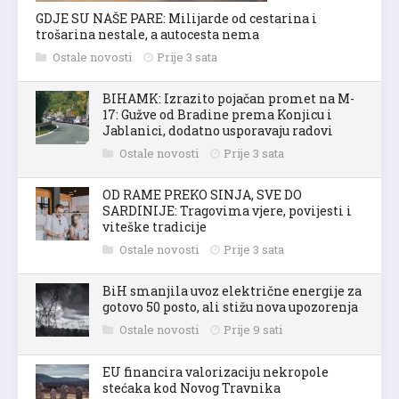
GDJE SU NAŠE PARE: Milijarde od cestarina i
trošarina nestale, a autocesta nema
Ostale novosti
Prije 3 sata
BIHAMK: Izrazito pojačan promet na M-
17: Gužve od Bradine prema Konjicu i
Jablanici, dodatno usporavaju radovi
Ostale novosti
Prije 3 sata
OD RAME PREKO SINJA, SVE DO
SARDINIJE: Tragovima vjere, povijesti i
viteške tradicije
Ostale novosti
Prije 3 sata
BiH smanjila uvoz električne energije za
gotovo 50 posto, ali stižu nova upozorenja
Ostale novosti
Prije 9 sati
EU financira valorizaciju nekropole
stećaka kod Novog Travnika