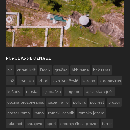
POPULARNE OZNAKE
ČE
bih
crveni križ
Dodik
gračac
hkk rama
hnk rama


hnž
hrvatska
izbori
jozo ivančević
korona
koronavirus
košarka
mostar
njemačka
nogomet
opcinsko vijeće
općina prozor-rama
papa franjo
policija
povijest
prozor
prozor rama
rama
ramski vjesnik
ramsko jezero
rukomet
sarajevo
sport
srednja škola prozor
turnir