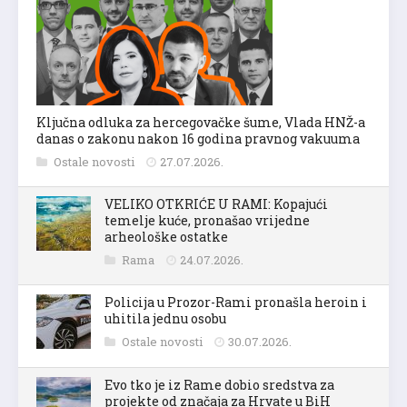
Ključna odluka za hercegovačke šume, Vlada HNŽ-a
danas o zakonu nakon 16 godina pravnog vakuuma
Ostale novosti
27.07.2026.
VELIKO OTKRIĆE U RAMI: Kopajući
temelje kuće, pronašao vrijedne
arheološke ostatke
Rama
24.07.2026.
Policija u Prozor-Rami pronašla heroin i
uhitila jednu osobu
Ostale novosti
30.07.2026.
Evo tko je iz Rame dobio sredstva za
projekte od značaja za Hrvate u BiH