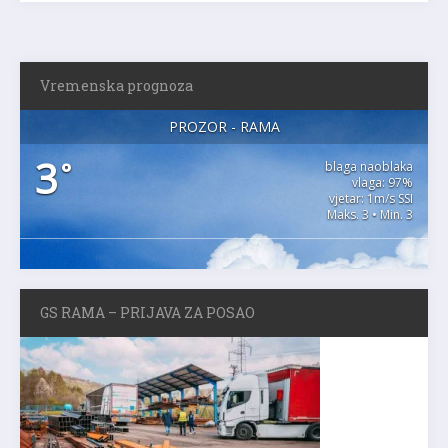
Vremenska prognoza
PROZOR - RAMA
3
°
blaga naoblaka
vlaga: 97%
vjetar: 1m/s SSI
Maks. 3 • Min. 3
GS RAMA – PRIJAVA ZA POSAO