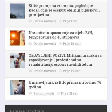
Stiže promjena vremena, pogledajte
kada i gdje se očekuju obilniji pljuskovi i
grmljavina
Ostale novosti
Prije 1 sat
Narančasto upozorenje za cijelu BiH,
temperature do 40 stupnjeva
Ostale novosti
Prije 18 sati
OBJAVLJENI POZIVI: Milijuni maraka za
zapošljavanje i profesionalnu
rehabilitaciju osoba s invaliditetom
Ostale novosti
Prije 19 sati
Umirovljenik iz BiH prima mirovinu 76
godina
Zanimljivosti
Prije 21 sat
Ramske osmrtnice