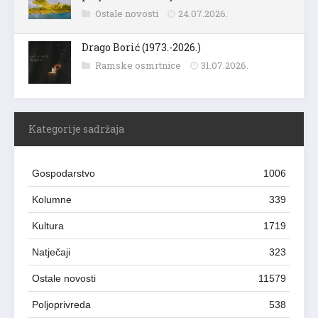
Ostale novosti
24.07.2026.
Drago Borić (1973.-2026.)
Ramske osmrtnice
31.07.2026.
Kategorije sadržaja
Gospodarstvo
1006
Kolumne
339
Kultura
1719
Natječaji
323
Ostale novosti
11579
Poljoprivreda
538