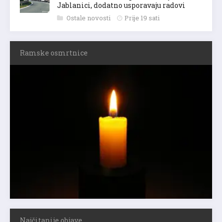
Jablanici, dodatno usporavaju radovi
Ostale novosti
Prije 19 sati
Ramske osmrtnice
Najčitanije objave