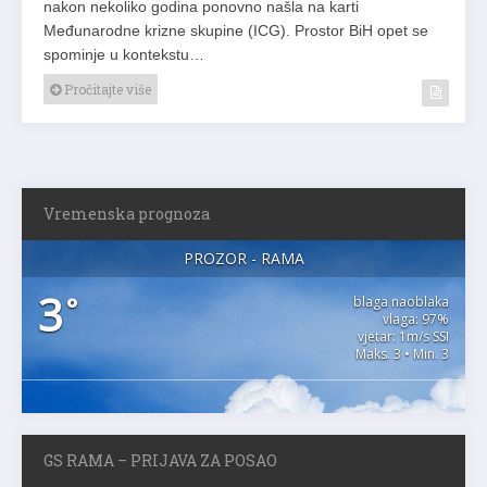
nakon nekoliko godina ponovno našla na karti
Međunarodne krizne skupine (ICG). Prostor BiH opet se
spominje u kontekstu…
Pročitajte više
Vremenska prognoza
PROZOR - RAMA
3
°
blaga naoblaka
vlaga: 97%
vjetar: 1m/s SSI
Maks. 3 • Min. 3
GS RAMA – PRIJAVA ZA POSAO