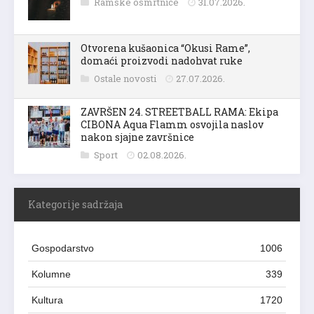
Ramske osmrtnice
31.07.2026.
Otvorena kušaonica “Okusi Rame”,
domaći proizvodi nadohvat ruke
Ostale novosti
27.07.2026.
ZAVRŠEN 24. STREETBALL RAMA: Ekipa
CIBONA Aqua Flamm osvojila naslov
nakon sjajne završnice
Sport
02.08.2026.
Kategorije sadržaja
Gospodarstvo
1006
Kolumne
339
Kultura
1720