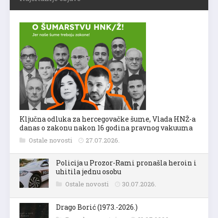
Ključna odluka za hercegovačke šume, Vlada HNŽ-a
danas o zakonu nakon 16 godina pravnog vakuuma
Ostale novosti
27.07.2026.
Policija u Prozor-Rami pronašla heroin i
uhitila jednu osobu
Ostale novosti
30.07.2026.
Drago Borić (1973.-2026.)