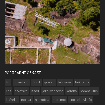
POPULARNE OZNAKE
ČE
bih
crveni križ
Dodik
gračac
hkk rama
hnk rama


hnž
hrvatska
izbori
jozo ivančević
korona
koronavirus
košarka
mostar
njemačka
nogomet
opcinsko vijeće