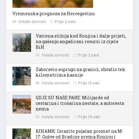
Vremenska prognoza za Hercegovinu
Ostale novosti
Prije 2 sata
Vatrena stihija kod Konjica i dalje prijeti,
na gašenju angažirani resursi iz cijele
BiH
Ostale novosti
Prije 2 sata
Zaboravio suprugu na granici, shvatio tek
kilometrima kasnije
Ostale novosti
Prije 15 sati
GDJE SU NAŠE PARE: Milijarde od
cestarina i trošarina nestale, a autocesta
nema
Ostale novosti
Prije 19 sati
BIHAMK: Izrazito pojačan promet na M-
17: Gužve od Bradine prema Konjicu i