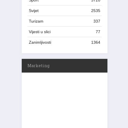
Sport
3720
Svijet
2535
Turizam
337
Vijesti u slici
77
Zanimljivosti
1364
Marketing