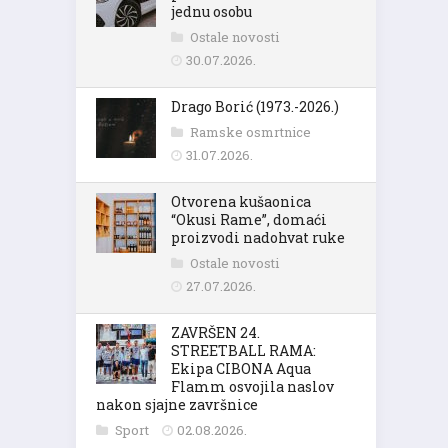
jednu osobu
Ostale novosti
30.07.2026.
Drago Borić (1973.-2026.)
Ramske osmrtnice
31.07.2026.
Otvorena kušaonica
“Okusi Rame”, domaći
proizvodi nadohvat ruke
Ostale novosti
27.07.2026.
ZAVRŠEN 24.
STREETBALL RAMA:
Ekipa CIBONA Aqua
Flamm osvojila naslov
nakon sjajne završnice
Sport
02.08.2026.