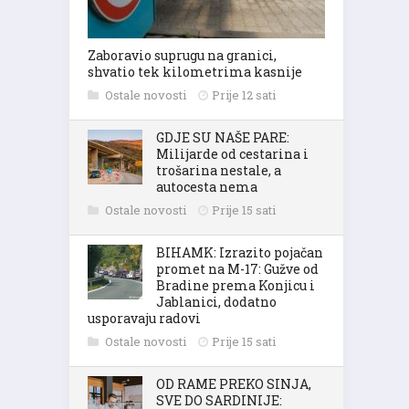
Zaboravio suprugu na granici,
shvatio tek kilometrima kasnije
Ostale novosti
Prije 12 sati
GDJE SU NAŠE PARE:
Milijarde od cestarina i
trošarina nestale, a
autocesta nema
Ostale novosti
Prije 15 sati
BIHAMK: Izrazito pojačan
promet na M-17: Gužve od
Bradine prema Konjicu i
Jablanici, dodatno
usporavaju radovi
Ostale novosti
Prije 15 sati
OD RAME PREKO SINJA,
SVE DO SARDINIJE: