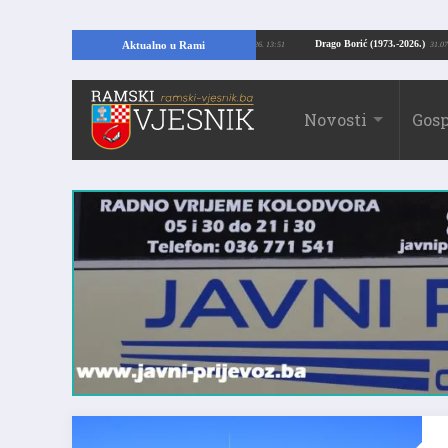
pajući temelje kuće, pronašao vrijedne arheološke ostatke
Drago Borić (1973.
Aktualno u Rami
24.07.2026. 13:51
Novosti
Gosp