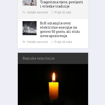
Tragovima vjere, povijesti
i viteške tradicije
Ostale novosti
Prije 16 sati
BiH smanjila uvoz
električne energije za
gotovo 50 posto, ali stižu
nova upozorenja
Ostale novosti
Prije 22 sata
Ramske osmrtnice