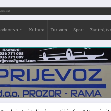
-2026.)
31.07.2026. 19:10
odarstvo
Kultura
Turizam
Sport
Zanimljivo
Trudni ste i želite krevetić iz Ikee? Pomokrit