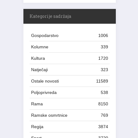
Kategorije sadržaja
Gospodarstvo
1006
Kolumne
339
Kultura
1720
Natječaji
323
Ostale novosti
11589
Poljoprivreda
538
Rama
8150
Ramske osmrtnice
769
Regija
3874