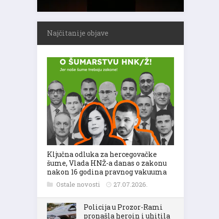
Najčitanije objave
Ključna odluka za hercegovačke
šume, Vlada HNŽ-a danas o zakonu
nakon 16 godina pravnog vakuuma
Ostale novosti
27.07.2026.
Policija u Prozor-Rami
pronašla heroin i uhitila