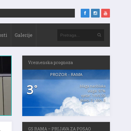
sti
Galerije
Vremenska prognoza
PROZOR - RAMA
3
°
blaga naoblaka
vlaga: 97%
vjetar: 1m/s SSI
Maks. 3 • Min. 3
e
GS RAMA – PRIJAVA ZA POSAO