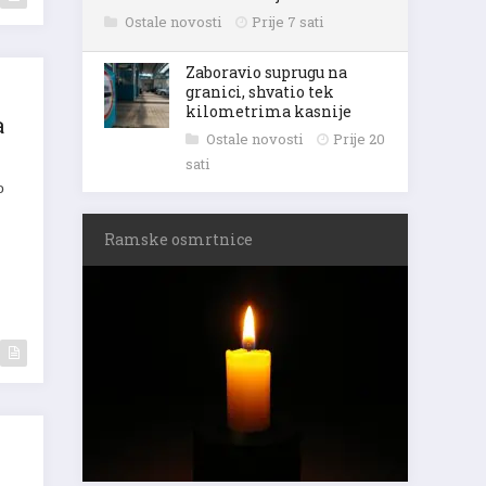
Ostale novosti
Prije 7 sati
Zaboravio suprugu na
granici, shvatio tek
kilometrima kasnije
a
Ostale novosti
Prije 20
sati
o
Ramske osmrtnice