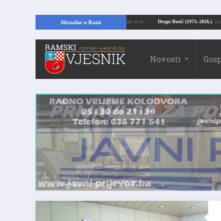
 Kopajući temelje kuće, pronašao vrijedne arheološke ostatke
Drago Borić (1
Aktualno u Rami
24.07.2026. 13:51
Novosti
Gosp