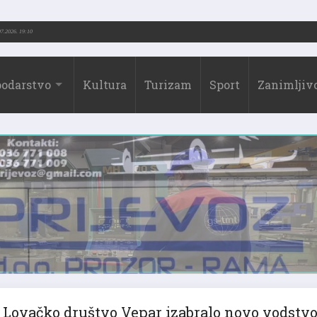
973.-2026.)
31.07.2026. 19:10
odarstvo
Kultura
Turizam
Sport
Zanimljivo
Lovačko društvo Vepar izabralo novo vodstv