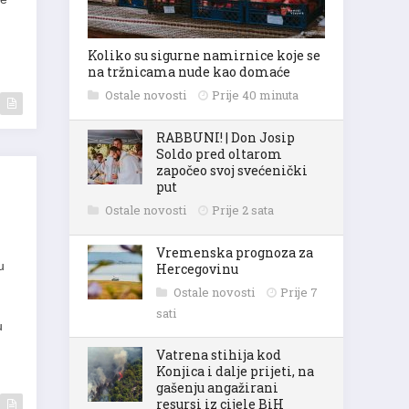
Koliko su sigurne namirnice koje se
na tržnicama nude kao domaće
Ostale novosti
Prije 40 minuta
RABBUNI! | Don Josip
Soldo pred oltarom
započeo svoj svećenički
put
Ostale novosti
Prije 2 sata
Vremenska prognoza za
u
Hercegovinu
Ostale novosti
Prije 7
sati
u
Vatrena stihija kod
Konjica i dalje prijeti, na
gašenju angažirani
resursi iz cijele BiH