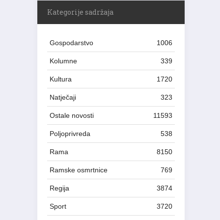
Kategorije sadržaja
Gospodarstvo
1006
Kolumne
339
Kultura
1720
Natječaji
323
Ostale novosti
11593
Poljoprivreda
538
Rama
8150
Ramske osmrtnice
769
Regija
3874
Sport
3720