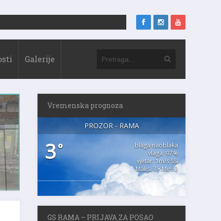
sti
Galerije
Vremenska prognoza
PROZOR - RAMA
3
°
blaga naoblaka
vlaga: 97%
vjetar: 1m/s SSI
Maks. 3 • Min. 3
o
GS RAMA – PRIJAVA ZA POSAO