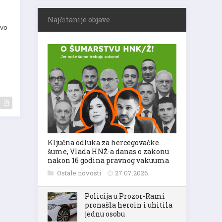
Najčitanije objave
Ivo
Ključna odluka za hercegovačke
šume, Vlada HNŽ-a danas o zakonu
nakon 16 godina pravnog vakuuma
Ostale novosti
27.07.2026.
Policija u Prozor-Rami
pronašla heroin i uhitila
jednu osobu