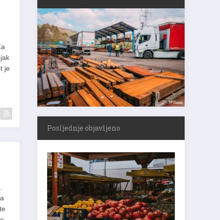
Za
jak
t je
Posljednje objavljeno
.
ka
te
je