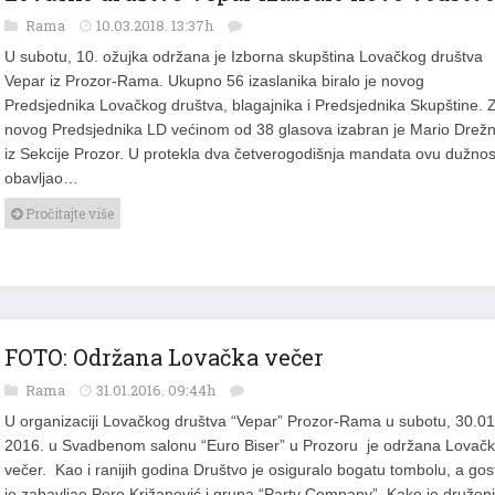
Rama
10.03.2018. 13:37h
U subotu, 10. ožujka održana je Izborna skupština Lovačkog društva
Vepar iz Prozor-Rama. Ukupno 56 izaslanika biralo je novog
Predsjednika Lovačkog društva, blagajnika i Predsjednika Skupštine. 
novog Predsjednika LD većinom od 38 glasova izabran je Mario Drežn
iz Sekcije Prozor. U protekla dva četverogodišnja mandata ovu dužnos
obavljao…
Pročitajte više
FOTO: Održana Lovačka večer
Rama
31.01.2016. 09:44h
U organizaciji Lovačkog društva “Vepar” Prozor-Rama u subotu, 30.01
2016. u Svadbenom salonu “Euro Biser” u Prozoru je održana Lovač
večer. Kao i ranijih godina Društvo je osiguralo bogatu tombolu, a gos
je zabavljao Pero Križanović i grupa “Party Company”. Kako je družen