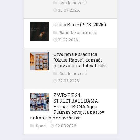
Ostale novosti
30.07.2026.
Drago Borić (1973.-2026.)
Ramske osmrtnice
31.07.2026.
Otvorena kušaonica
“Okusi Rame”, domaći
proizvodi nadohvat ruke
Ostale novosti
27.07.2026.
ZAVRŠEN 24.
STREETBALL RAMA:
Ekipa CIBONA Aqua
Flamm osvojila naslov
nakon sjajne završnice
Sport
02.08.2026.