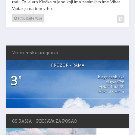
radi. To je vrh Klečke stijene koji ima zanimljivo ime Vihar.
Vjetar je na tom vrhu…
Pročitajte više
Vremenska prognoza
PROZOR - RAMA
3
°
blaga naoblaka
vlaga: 97%
vjetar: 1m/s SSI
Maks. 3 • Min. 3
GS RAMA – PRIJAVA ZA POSAO