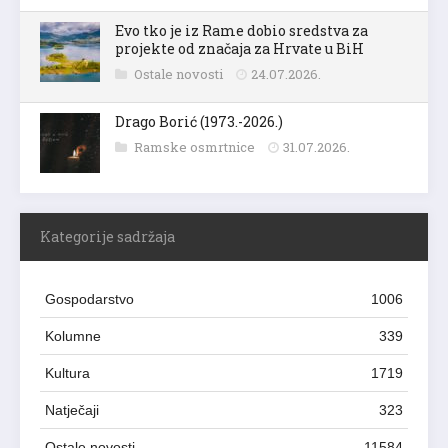
Evo tko je iz Rame dobio sredstva za
projekte od značaja za Hrvate u BiH
Ostale novosti
24.07.2026.
Drago Borić (1973.-2026.)
Ramske osmrtnice
31.07.2026.
Kategorije sadržaja
Gospodarstvo
1006
Kolumne
339
Kultura
1719
Natječaji
323
Ostale novosti
11584