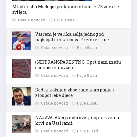
Mladifest u Međugorju okupio mlade iz 73 zemlje
svijeta
Ostale novosti
Prije 3 sata
Vatreni je velika želja jednog od
najbogatijih klubova Premier lige
Ostale novosti
Prije 8 sati
(NE)TRANSPARENTNO: Opet nam mažu
oči našim novcem
Ostale novosti
Prije 9 sati
Dodik kažnjen zbog rane kampanje i
zloupotrebe djece
Ostale novosti
Prije 11 sati
NAJAVA: Akcija dobrovoljnog darivanja
krvi na Ustirami
Ostale novosti
Prije 13 sati