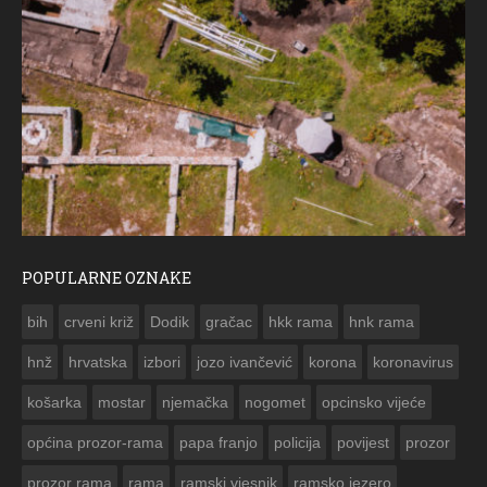
POPULARNE OZNAKE
ČEST
bih
crveni križ
Dodik
gračac
hkk rama
hnk rama


hnž
hrvatska
izbori
jozo ivančević
korona
koronavirus
košarka
mostar
njemačka
nogomet
opcinsko vijeće
općina prozor-rama
papa franjo
policija
povijest
prozor
prozor rama
rama
ramski vjesnik
ramsko jezero