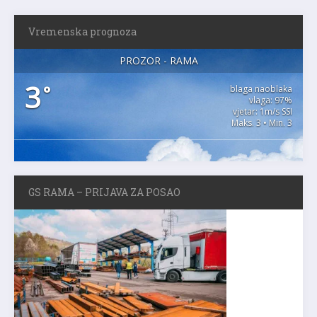
Vremenska prognoza
PROZOR - RAMA
3
°
blaga naoblaka
vlaga: 97%
vjetar: 1m/s SSI
Maks. 3 • Min. 3
GS RAMA – PRIJAVA ZA POSAO