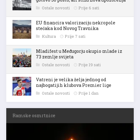
Ostale novosti
Prije 6 sati
EU financira valorizaciju nekropole
stećaka kod Novog Travnika
Kultura
Prije 7 sati
Mladifest u Međugorju okupio mlade iz
73 zemlje svijeta
Ostale novosti
Prije 19 sati
Vatreni je velika želja jednog od
najbogatijih klubova Premier lige
Ostale novosti
Prije 1 dan
Ramske osmrtnice