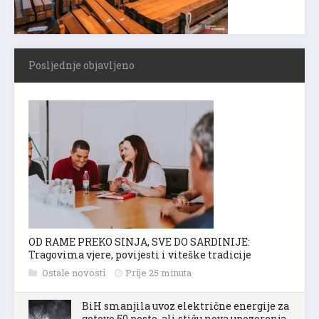
Posljednje objavljeno
OD RAME PREKO SINJA, SVE DO SARDINIJE:
Tragovima vjere, povijesti i viteške tradicije
Ostale novosti
Prije 25 minuta
BiH smanjila uvoz električne energije za
gotovo 50 posto, ali stižu nova upozorenja