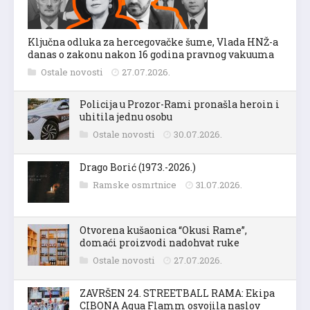
Ključna odluka za hercegovačke šume, Vlada HNŽ-a
danas o zakonu nakon 16 godina pravnog vakuuma
Ostale novosti
27.07.2026.
Policija u Prozor-Rami pronašla heroin i
uhitila jednu osobu
Ostale novosti
30.07.2026.
Drago Borić (1973.-2026.)
Ramske osmrtnice
31.07.2026.
Otvorena kušaonica “Okusi Rame”,
domaći proizvodi nadohvat ruke
Ostale novosti
27.07.2026.
ZAVRŠEN 24. STREETBALL RAMA: Ekipa
CIBONA Aqua Flamm osvojila naslov