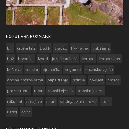
POPULARNE OZNAKE
ČESTITKA RAMSKOG VJESNIKA ZA USKRS 2023. GO
bih
crveni križ
Dodik
gračac
hkk rama
hnk rama


hnž
hrvatska
izbori
jozo ivančević
korona
koronavirus
košarka
mostar
njemačka
nogomet
opcinsko vijeće
općina prozor-rama
papa franjo
policija
povijest
prozor
prozor rama
rama
ramski vjesnik
ramsko jezero
rukomet
sarajevo
sport
srednja škola prozor
turnir
uzdol
čović