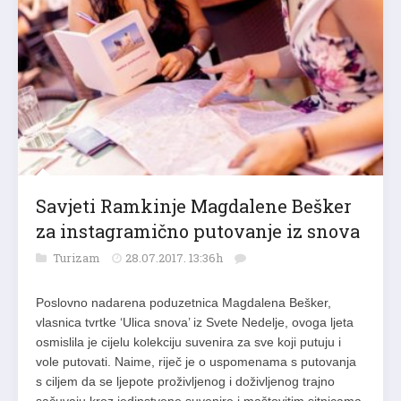
Savjeti Ramkinje Magdalene Bešker
za instagramično putovanje iz snova
Turizam
28.07.2017. 13:36h
Poslovno nadarena poduzetnica Magdalena Bešker,
vlasnica tvrtke ‘Ulica snova’ iz Svete Nedelje, ovoga ljeta
osmislila je cijelu kolekciju suvenira za sve koji putuju i
vole putovati. Naime, riječ je o uspomenama s putovanja
s ciljem da se ljepote proživljenog i doživljenog trajno
sačuvaju kroz jedinstvene suvenire i maštovitim sitnicama