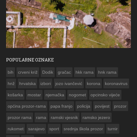
POPULARNE OZNAKE
ČE
bih
crveni križ
Dodik
gračac
hkk rama
hnk rama


hnž
hrvatska
izbori
jozo ivančević
korona
koronavirus
košarka
mostar
njemačka
nogomet
opcinsko vijeće
općina prozor-rama
papa franjo
policija
povijest
prozor
prozor rama
rama
ramski vjesnik
ramsko jezero
rukomet
sarajevo
sport
srednja škola prozor
turnir