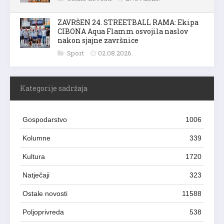
ZAVRŠEN 24. STREETBALL RAMA: Ekipa
CIBONA Aqua Flamm osvojila naslov
nakon sjajne završnice
Sport
02.08.2026.
Kategorije sadržaja
Gospodarstvo
1006
Kolumne
339
Kultura
1720
Natječaji
323
Ostale novosti
11588
Poljoprivreda
538