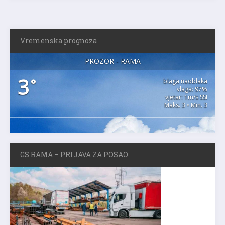
Vremenska prognoza
PROZOR - RAMA
3
°
blaga naoblaka
vlaga: 97%
vjetar: 1m/s SSI
Maks. 3 • Min. 3
GS RAMA – PRIJAVA ZA POSAO