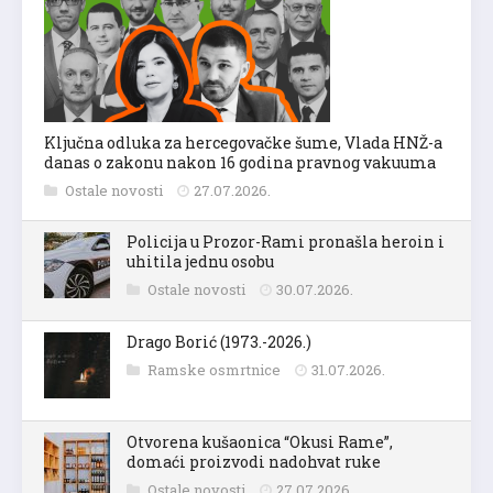
Ključna odluka za hercegovačke šume, Vlada HNŽ-a
danas o zakonu nakon 16 godina pravnog vakuuma
Ostale novosti
27.07.2026.
Policija u Prozor-Rami pronašla heroin i
uhitila jednu osobu
Ostale novosti
30.07.2026.
Drago Borić (1973.-2026.)
Ramske osmrtnice
31.07.2026.
Otvorena kušaonica “Okusi Rame”,
domaći proizvodi nadohvat ruke
Ostale novosti
27.07.2026.