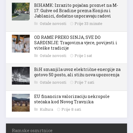
BIHAMK: Izrazito pojačan promet na M-
17: Gužve od Bradine prema Konjicu i
Jablanici, dodatno usporavaju radovi
Ostale novosti
Prije 33 minute
OD RAME PREKO SINJA, SVE DO
SARDINIJE: Tragovima vjere, povijesti i
viteške tradicije
Ostale novosti
Prije 1 sat
BiH smanjila uvoz električne energije za
gotovo 50 posto, ali stižu nova upozorenja
Ostale novosti
Prije 7 sati
EU financira valorizaciju nekropole
stećaka kod Novog Travnika
Kultura
Prije 8 sati
Ramske osmrtnice