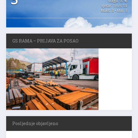
vlaga: 97%
vjetar: 1m/s SSI
Maks. 3 • Min. 3
GS RAMA – PRIJAVA ZA POSAO
Posljednje objavljeno