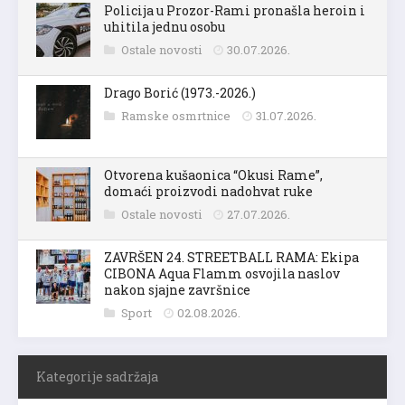
Policija u Prozor-Rami pronašla heroin i
uhitila jednu osobu
Ostale novosti
30.07.2026.
Drago Borić (1973.-2026.)
Ramske osmrtnice
31.07.2026.
Otvorena kušaonica “Okusi Rame”,
domaći proizvodi nadohvat ruke
Ostale novosti
27.07.2026.
ZAVRŠEN 24. STREETBALL RAMA: Ekipa
CIBONA Aqua Flamm osvojila naslov
nakon sjajne završnice
Sport
02.08.2026.
Kategorije sadržaja