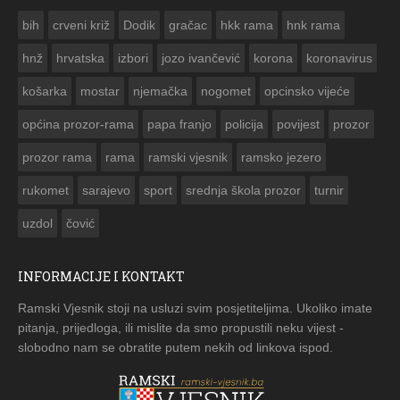
ČESTITKA RAMSKOG VJESNIKA ZA USKRS
bih
crveni križ
Dodik
gračac
hkk rama
hnk rama


hnž
hrvatska
izbori
jozo ivančević
korona
koronavirus
košarka
mostar
njemačka
nogomet
opcinsko vijeće
općina prozor-rama
papa franjo
policija
povijest
prozor
prozor rama
rama
ramski vjesnik
ramsko jezero
rukomet
sarajevo
sport
srednja škola prozor
turnir
uzdol
čović
INFORMACIJE I KONTAKT
Ramski Vjesnik stoji na usluzi svim posjetiteljima. Ukoliko imate
pitanja, prijedloga, ili mislite da smo propustili neku vijest -
slobodno nam se obratite putem nekih od linkova ispod.