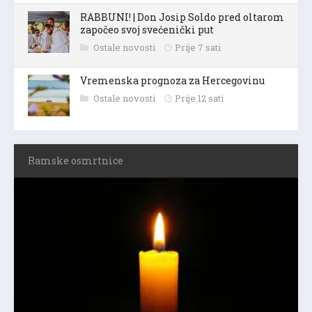
RABBUNI! | Don Josip Soldo pred oltarom
započeo svoj svećenički put
Ostale novosti
Prije 7 sati
Vremenska prognoza za Hercegovinu
Ostale novosti
Prije 12 sati
Ramske osmrtnice