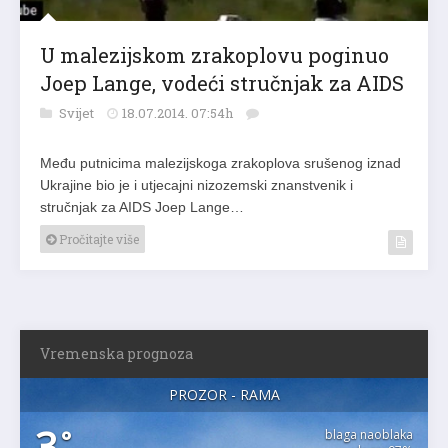
U malezijskom zrakoplovu poginuo
Joep Lange, vodeći stručnjak za AIDS
Svijet
18.07.2014. 07:54h
Među putnicima malezijskoga zrakoplova srušenog iznad
Ukrajine bio je i utjecajni nizozemski znanstvenik i
stručnjak za AIDS Joep Lange…
Pročitajte više
Vremenska prognoza
PROZOR - RAMA
3
°
blaga naoblaka