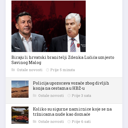
Biraju li hrvatski branitelji Zdenka Lučića umjesto
Savinog Malog
Ostale novosti
Prije 5 minuta
Policija upozorava vozače zbog divljih
konja na cestama u HBŽ-u
Ostale novosti
Prije 3 sata
Koliko su sigurne namirnice koje se na
tržnicama nude kao domaće
Ostale novosti
Prije 6 sati