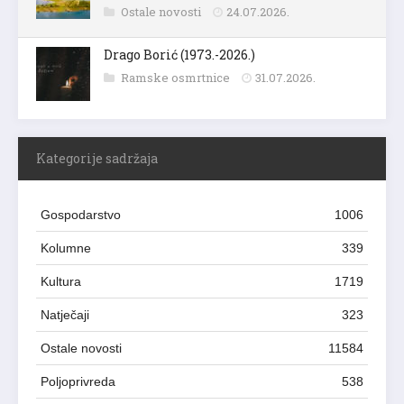
Ostale novosti
24.07.2026.
Drago Borić (1973.-2026.)
Ramske osmrtnice
31.07.2026.
Kategorije sadržaja
Gospodarstvo
1006
Kolumne
339
Kultura
1719
Natječaji
323
Ostale novosti
11584
Poljoprivreda
538