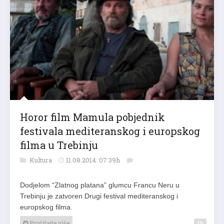
Horor film Mamula pobjednik
festivala mediteranskog i europskog
filma u Trebinju
Kultura
11.08.2014. 07:39h
Dodjelom “Zlatnog platana” glumcu Francu Neru u
Trebinju je zatvoren Drugi festival mediteranskog i
europskog filma.
Pročitajte više