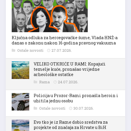
Ključna odluka za hercegovačke šume, Vlada HNŽ-a
danas o zakonu nakon 16 godina pravnog vakuuma
Ostale novosti
27.07.2026.
VELIKO OTKRIĆE U RAMI: Kopajući
temelje kuće, pronašao vrijedne
arheološke ostatke
Rama
24.07.2026.
Policija u Prozor-Rami pronašla heroin i
uhitila jednu osobu
Ostale novosti
30.07.2026.
Evo tko je iz Rame dobio sredstva za
projekte od značaja za Hrvate u BiH