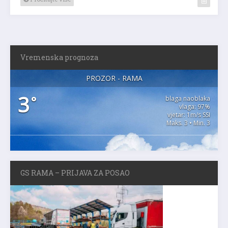
Vremenska prognoza
PROZOR - RAMA
3
°
blaga naoblaka
vlaga: 97%
vjetar: 1m/s SSI
Maks. 3 • Min. 3
GS RAMA – PRIJAVA ZA POSAO