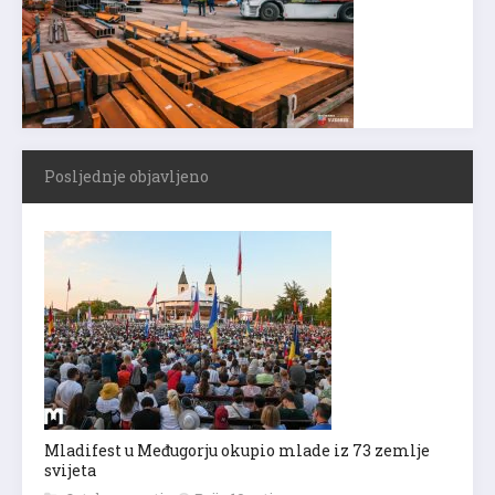
Posljednje objavljeno
Mladifest u Međugorju okupio mlade iz 73 zemlje
svijeta