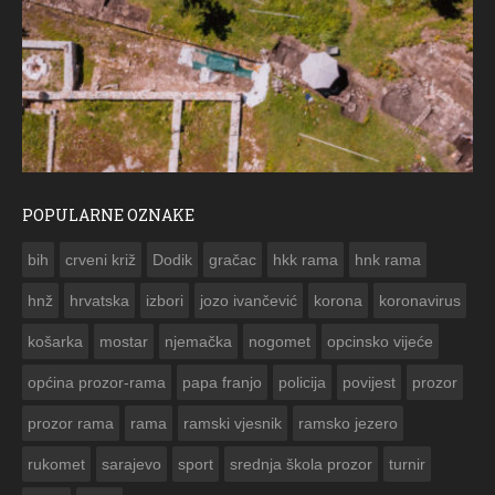
POPULARNE OZNAKE
ČE
bih
crveni križ
Dodik
gračac
hkk rama
hnk rama


hnž
hrvatska
izbori
jozo ivančević
korona
koronavirus
košarka
mostar
njemačka
nogomet
opcinsko vijeće
općina prozor-rama
papa franjo
policija
povijest
prozor
prozor rama
rama
ramski vjesnik
ramsko jezero
rukomet
sarajevo
sport
srednja škola prozor
turnir