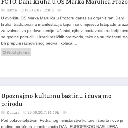
FOTO: Dani kruha u OŠ Marka Marulića Prozo
Rama
13.10.2017. 12:10h
U dvorištu OŠ Marka Marulića u Prozoru danas su organizirani Dani
kruha, tradicionalna manifestacija kojom se u mjesecu listopadu izraž
zahvalnost za plodove zemlje. Učenici, njihovi nastavnici i roditelji i ov
se godine potrudili u izradi različitih proizvoda, tako da su izložbeni sto
bili prepuni raznovrsnog peciva i kolača,…
Pročitajte više
Upoznajmo kulturnu baštinu i čuvajmo
prirodu
Kultura
29.09.2017. 14:49h
Pod pokroviteljstvom Fedralnog ministarstva kulture i športa i ove je
godine upriličena manifestacija DANI EUROPSKOG NASLIJEĐA.