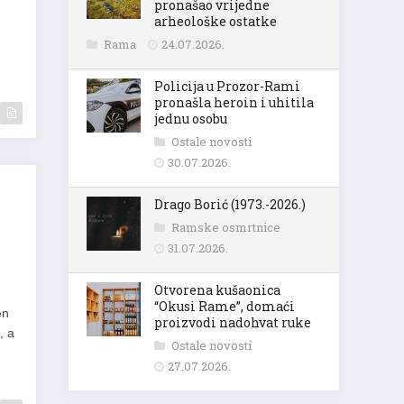
pronašao vrijedne
arheološke ostatke
Rama
24.07.2026.
Policija u Prozor-Rami
pronašla heroin i uhitila
jednu osobu
Ostale novosti
30.07.2026.
Drago Borić (1973.-2026.)
Ramske osmrtnice
31.07.2026.
Otvorena kušaonica
“Okusi Rame”, domaći
en
proizvodi nadohvat ruke
, a
Ostale novosti
27.07.2026.