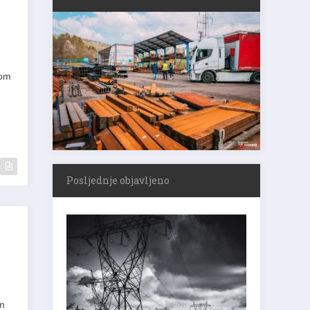
kom
Posljednje objavljeno
om