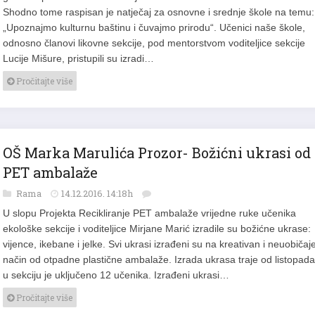
Shodno tome raspisan je natječaj za osnovne i srednje škole na temu:
„Upoznajmo kulturnu baštinu i čuvajmo prirodu“. Učenici naše škole,
odnosno članovi likovne sekcije, pod mentorstvom voditeljice sekcije
Lucije Mišure, pristupili su izradi…
Pročitajte više
OŠ Marka Marulića Prozor- Božićni ukrasi od
PET ambalaže
Rama
14.12.2016. 14:18h
U slopu Projekta Recikliranje PET ambalaže vrijedne ruke učenika
ekološke sekcije i voditeljice Mirjane Marić izradile su božićne ukrase:
vijence, ikebane i jelke. Svi ukrasi izrađeni su na kreativan i neuobičaj
način od otpadne plastične ambalaže. Izrada ukrasa traje od listopada
u sekciju je uključeno 12 učenika. Izrađeni ukrasi…
Pročitajte više