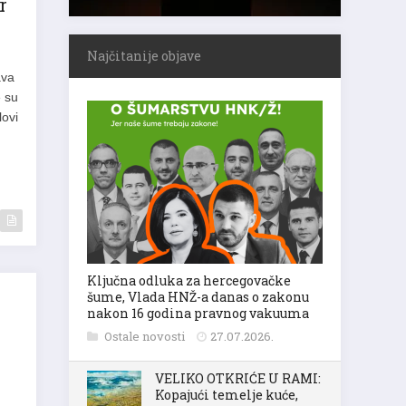
r
Najčitanije objave
ava
e su
lovi
Ključna odluka za hercegovačke
šume, Vlada HNŽ-a danas o zakonu
nakon 16 godina pravnog vakuuma
Ostale novosti
27.07.2026.
VELIKO OTKRIĆE U RAMI:
Kopajući temelje kuće,