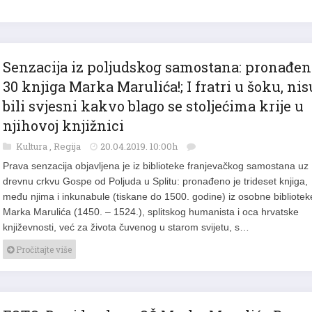
Senzacija iz poljudskog samostana: pronađen
30 knjiga Marka Marulića!; I fratri u šoku, nis
bili svjesni kakvo blago se stoljećima krije u
njihovoj knjižnici
Kultura
,
Regija
20.04.2019. 10:00h
Prava senzacija objavljena je iz biblioteke franjevačkog samostana uz
drevnu crkvu Gospe od Poljuda u Splitu: pronađeno je trideset knjiga,
među njima i inkunabule (tiskane do 1500. godine) iz osobne bibliotek
Marka Marulića (1450. – 1524.), splitskog humanista i oca hrvatske
književnosti, već za života čuvenog u starom svijetu, s…
Pročitajte više