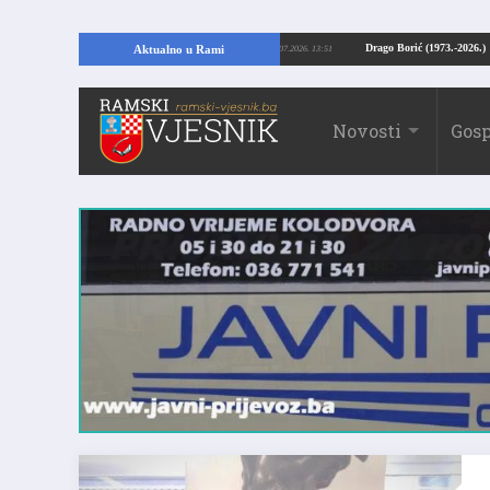
AMI: Kopajući temelje kuće, pronašao vrijedne arheološke ostatke
Drago Bor
Aktualno u Rami
24.07.2026. 13:51
Novosti
Gosp