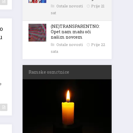
Ostale novosti
Prije 21
sat
(NE)TRANSPARENTNO:
o
Opet nam mažu oči
u
našim novcem
Ostale novosti
Prije 22
sata
Ramske osmrtnice
e