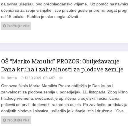
da svima uljepšaju ovo predblagdansko vrijeme. Uz pomoć nastavnik
učenici su za svoje vršnjake i sve prisutne goste pripremili bogat pro
od 15 točaka. Publika je tako mogla uživati…
Pročitajte više
OŠ “Marko Marulić” PROZOR: Obilježavanje
Dana kruha i zahvalnosti za plodove zemlje
Rama
13.10.2021. 08:46h
Osnovna škola Marka Marulića Prozor obilježila je Dan kruha i
zahvalnosti za plodove zemlje u ponedjeljak, 11. listopada. Zbog kišno
hladnog vremena, svečanost je upriličena u odjelskim učionicama
počevši od prvih do devetih razrednih odjela. Po završetku predstavlja
donijetih plodova i slastica, uslijedilo je kušanje istih i druženje. “Ova…
Pročitajte više