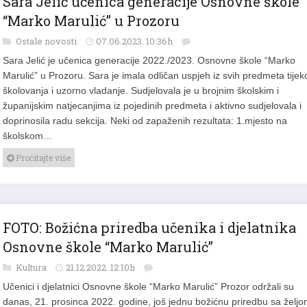
Sara Jelić učenica generacije Osnovne škole
“Marko Marulić” u Prozoru
Ostale novosti
07.06.2023. 10:36h
Sara Jelić je učenica generacije 2022./2023. Osnovne škole “Marko
Marulić” u Prozoru. Sara je imala odličan uspjeh iz svih predmeta tije
školovanja i uzorno vladanje. Sudjelovala je u brojnim školskim i
županijskim natjecanjima iz pojedinih predmeta i aktivno sudjelovala i
doprinosila radu sekcija. Neki od zapaženih rezultata: 1.mjesto na
školskom…
Pročitajte više
FOTO: Božićna priredba učenika i djelatnika
Osnovne škole “Marko Marulić”
Kultura
21.12.2022. 12:10h
Učenici i djelatnici Osnovne škole “Marko Marulić” Prozor održali su
danas, 21. prosinca 2022. godine, još jednu božićnu priredbu sa želj