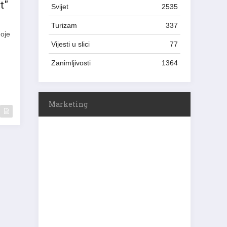
t"
Svijet
2535
Turizam
337
Moje
Vijesti u slici
77
Zanimljivosti
1364
Marketing