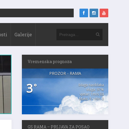
sti
Galerije
Vremenska prognoza
PROZOR - RAMA
3
°
blaga naoblaka
vlaga: 97%
vjetar: 1m/s SSI
Maks. 3 • Min. 3
GS RAMA – PRIJAVA ZA POSAO