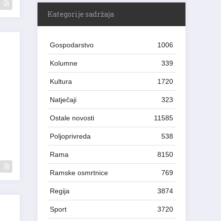
Kategorije sadržaja
Gospodarstvo
1006
Kolumne
339
Kultura
1720
Natječaji
323
Ostale novosti
11585
Poljoprivreda
538
Rama
8150
Ramske osmrtnice
769
Regija
3874
Sport
3720