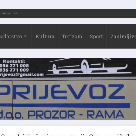
ić (1973.-2026.)
31.07.2026. 19:10
odarstvo
Kultura
Turizam
Sport
Zanimljivo