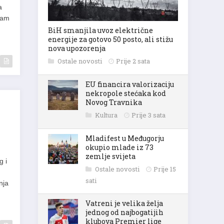
a
gram
BiH smanjila uvoz električne
energije za gotovo 50 posto, ali stižu
nova upozorenja
Ostale novosti
Prije 2 sata
EU financira valorizaciju
nekropole stećaka kod
Novog Travnika
Kultura
Prije 3 sata
Mladifest u Međugorju
okupio mlade iz 73
zemlje svijeta
g i
Ostale novosti
Prije 15
sati
nja
Vatreni je velika želja
jednog od najbogatijih
klubova Premier lige