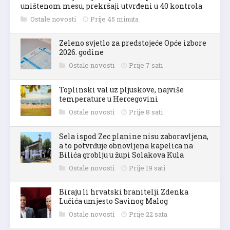
uništenom mesu, prekršaji utvrđeni u 40 kontrola
Ostale novosti
Prije 45 minuta
Zeleno svjetlo za predstojeće Opće izbore
2026. godine
Ostale novosti
Prije 7 sati
Toplinski val uz pljuskove, najviše
temperature u Hercegovini
Ostale novosti
Prije 8 sati
Sela ispod Zec planine nisu zaboravljena,
a to potvrđuje obnovljena kapelica na
Bilića groblju u župi Solakova Kula
Ostale novosti
Prije 19 sati
Biraju li hrvatski branitelji Zdenka
Lučića umjesto Savinog Malog
Ostale novosti
Prije 22 sata