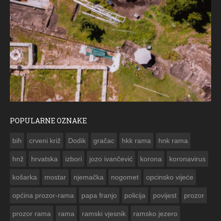
POPULARNE OZNAKE
ČESTITKA RAMSKOG VJES
bih
crveni križ
Dodik
gračac
hkk rama
hnk rama


hnž
hrvatska
izbori
jozo ivančević
korona
koronavirus
košarka
mostar
njemačka
nogomet
opcinsko vijeće
općina prozor-rama
papa franjo
policija
povijest
prozor
prozor rama
rama
ramski vjesnik
ramsko jezero