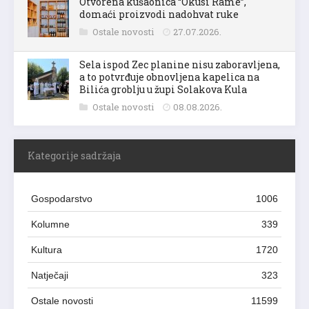
Otvorena kušaonica “Okusi Rame”,
domaći proizvodi nadohvat ruke
Ostale novosti
27.07.2026.
Sela ispod Zec planine nisu zaboravljena,
a to potvrđuje obnovljena kapelica na
Bilića groblju u župi Solakova Kula
Ostale novosti
08.08.2026.
Kategorije sadržaja
Gospodarstvo
1006
Kolumne
339
Kultura
1720
Natječaji
323
Ostale novosti
11599