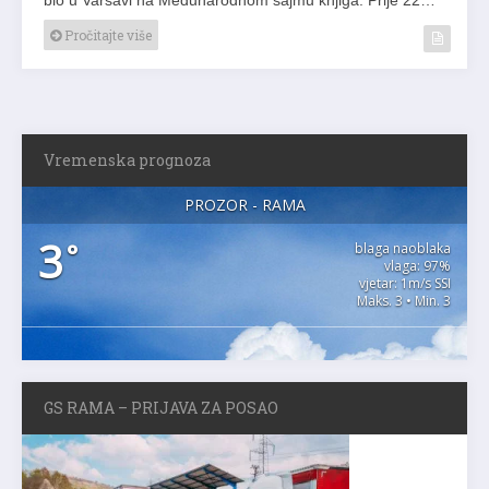
Pročitajte više
Vremenska prognoza
PROZOR - RAMA
3
°
blaga naoblaka
vlaga: 97%
vjetar: 1m/s SSI
Maks. 3 • Min. 3
GS RAMA – PRIJAVA ZA POSAO