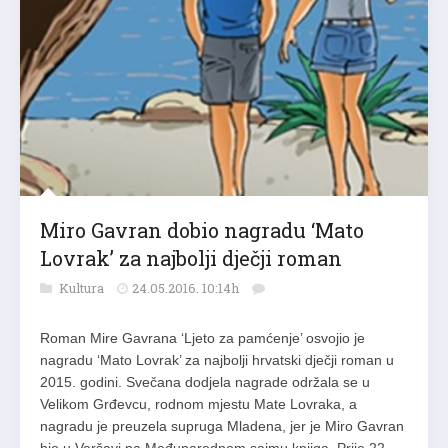
Miro Gavran dobio nagradu ‘Mato
Lovrak’ za najbolji dječji roman
Kultura
24.05.2016. 10:14h
Roman Mire Gavrana ‘Ljeto za pamćenje’ osvojio je
nagradu ‘Mato Lovrak’ za najbolji hrvatski dječji roman u
2015. godini. Svečana dodjela nagrade održala se u
Velikom Grđevcu, rodnom mjestu Mate Lovraka, a
nagradu je preuzela supruga Mladena, jer je Miro Gavran
bio u Varšavi na Međunarodnom sajmu knjiga. Prije 22…