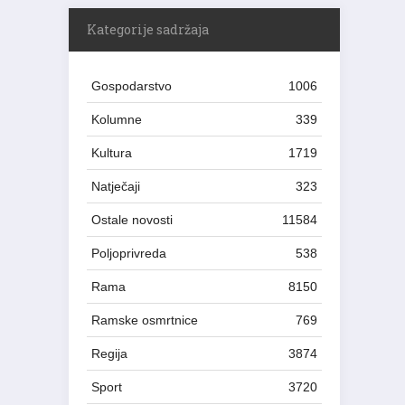
Kategorije sadržaja
Gospodarstvo
1006
Kolumne
339
Kultura
1719
Natječaji
323
Ostale novosti
11584
Poljoprivreda
538
Rama
8150
Ramske osmrtnice
769
Regija
3874
Sport
3720