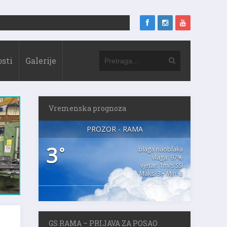
sti
Galerije
Vremenska prognoza
PROZOR - RAMA
3
°
blaga naoblaka
vlaga: 97%
vjetar: 1m/s SSI
Maks. 3 • Min. 3
GS RAMA – PRIJAVA ZA POSAO