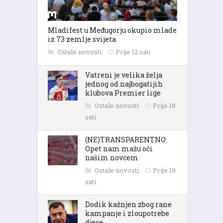
Mladifest u Međugorju okupio mlade
iz 73 zemlje svijeta
Ostale novosti
Prije 12 sati
Vatreni je velika želja
jednog od najbogatijih
klubova Premier lige
Ostale novosti
Prije 18
sati
(NE)TRANSPARENTNO:
Opet nam mažu oči
našim novcem
Ostale novosti
Prije 19
sati
Dodik kažnjen zbog rane
kampanje i zloupotrebe
djece