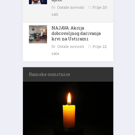
Ostale novosti
Prije 20
sati
NAJAVA: Akcija
dobrovoljnog darivanja
krvi na Ustirami
Ostale novosti
Prije 22
sata
Ramske osmrtnice