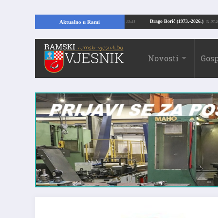
ajući temelje kuće, pronašao vrijedne arheološke ostatke
Drago Borić (1973.-
Aktualno u Rami
24.07.2026. 13:51
Novosti
Gosp