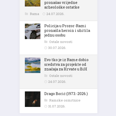
pronašao vrijedne
arheološke ostatke
Rama
24.07.2026.
Policija u Prozor-Rami
pronašla heroin i uhitila
jednu osobu
Ostale novosti
30.07.2026.
Evo tko je iz Rame dobio
sredstva za projekte od
značaja za Hrvate u BiH
Ostale novosti
24.07.2026.
Drago Borić (1973.-2026.)
Ramske osmrtnice
31.07.2026.