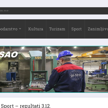
2026.)
31.07.2026. 19:10
odarstvo
Kultura
Turizam
Sport
Zanimljivo