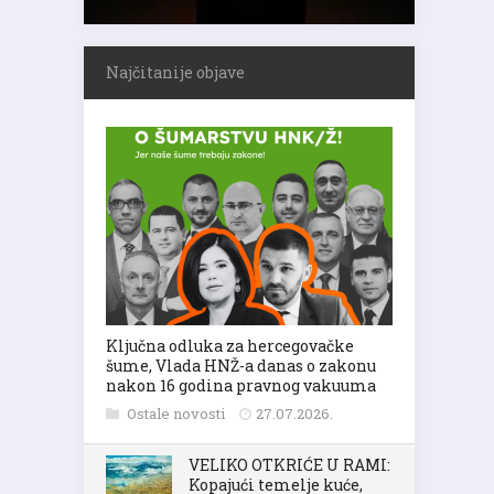
Najčitanije objave
Ključna odluka za hercegovačke
šume, Vlada HNŽ-a danas o zakonu
nakon 16 godina pravnog vakuuma
Ostale novosti
27.07.2026.
VELIKO OTKRIĆE U RAMI:
Kopajući temelje kuće,