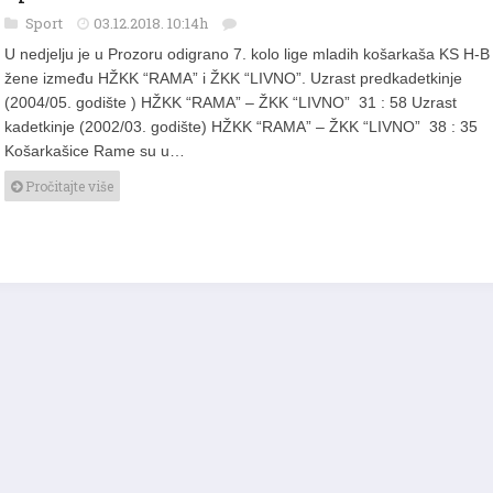
Sport – rezultati 3.12.
Sport
03.12.2018. 10:14h
U nedjelju je u Prozoru odigrano 7. kolo lige mladih košarkaša KS H-B
žene između HŽKK “RAMA” i ŽKK “LIVNO”. Uzrast predkadetkinje
(2004/05. godište ) HŽKK “RAMA” – ŽKK “LIVNO” 31 : 58 Uzrast
kadetkinje (2002/03. godište) HŽKK “RAMA” – ŽKK “LIVNO” 38 : 35
Košarkašice Rame su u…
Pročitajte više