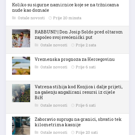
Koliko su sigurne namirnice koje se na tržnicama
nude kao domaće
Ostale novosti
Prije 20 minuta
RABBUNI! | Don Josip Soldo pred oltarom
započeo svoj svećenički put
Ostale novosti
Prije 2 sata
Vremenska prognoza za Hercegovinu
Ostale novosti
Prije 6 sati
Vatrena stihija kod Konjica i dalje prijeti,
na gašenju angažirani resursi iz cijele
BiH
Ostale novosti
Prije 6 sati
Zaboravio suprugu na granici, shvatio tek
kilometrima kasnije
Ostale novosti
Prije 20 sati