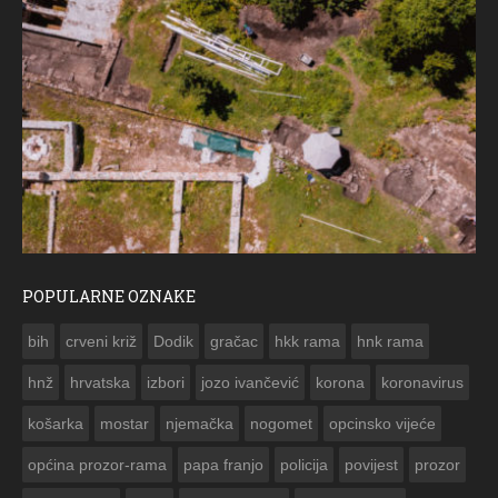
POPULARNE OZNAKE
ČESTITKA 
bih
crveni križ
Dodik
gračac
hkk rama
hnk rama


hnž
hrvatska
izbori
jozo ivančević
korona
koronavirus
košarka
mostar
njemačka
nogomet
opcinsko vijeće
općina prozor-rama
papa franjo
policija
povijest
prozor