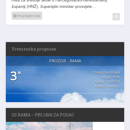
županiji (HNŽ), županijski ministar prosvjete…
Pročitajte više
Vremenska prognoza
PROZOR - RAMA
3
°
blaga naoblaka
vlaga: 97%
vjetar: 1m/s SSI
Maks. 3 • Min. 3
GS RAMA – PRIJAVA ZA POSAO