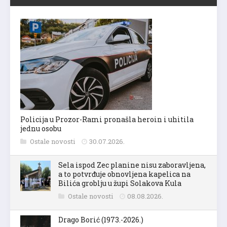
Policija u Prozor-Rami pronašla heroin i uhitila
jednu osobu
Ostale novosti
30.07.2026.
Sela ispod Zec planine nisu zaboravljena,
a to potvrđuje obnovljena kapelica na
Bilića groblju u župi Solakova Kula
Ostale novosti
08.08.2026.
Drago Borić (1973.-2026.)