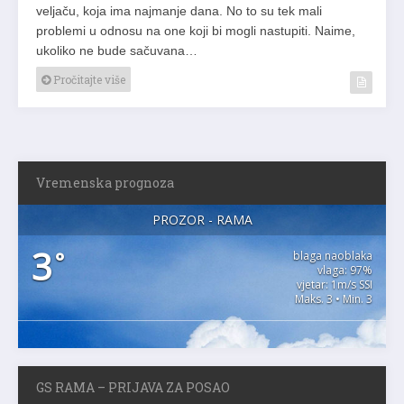
veljaču, koja ima najmanje dana. No to su tek mali
problemi u odnosu na one koji bi mogli nastupiti. Naime,
ukoliko ne bude sačuvana…
Pročitajte više
Vremenska prognoza
PROZOR - RAMA
3
°
blaga naoblaka
vlaga: 97%
vjetar: 1m/s SSI
Maks. 3 • Min. 3
GS RAMA – PRIJAVA ZA POSAO