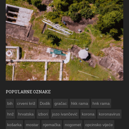
POPULARNE OZNAKE
ČE
bih
crveni križ
Dodik
gračac
hkk rama
hnk rama


hnž
hrvatska
izbori
jozo ivančević
korona
koronavirus
košarka
mostar
njemačka
nogomet
opcinsko vijeće