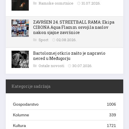
Ramske osmrtnice
31.07.2026.
ZAVRŠEN 24. STREETBALL RAMA: Ekipa
CIBONA Aqua Flamm osvojila naslov
nakon sjajne završnice
Sport
02.08.2026.
Bartolomej otkrio zašto je napravio
nered u Međugorju
Ostale novosti
30.07.2026.
Kategorije sadržaja
Gospodarstvo
1006
Kolumne
339
Kultura
1721