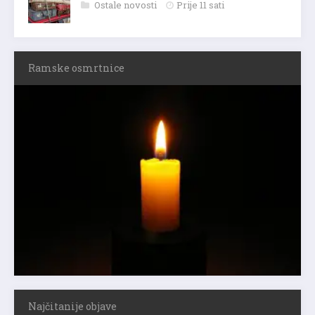
Ostale novosti
Prije 11 sati
Ramske osmrtnice
Najčitanije objave