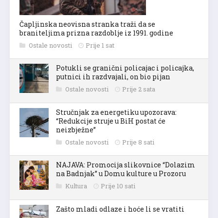
Čapljinska neovisna stranka traži da se
braniteljima prizna razdoblje iz 1991. godine
Ostale novosti
Prije 1 sat
Potukli se granični policajac i policajka,
putnici ih razdvajali, on bio pijan
Ostale novosti
Prije 2 sata
Stručnjak za energetiku upozorava:
“Redukcije struje u BiH postat će
neizbježne”
Ostale novosti
Prije 8 sati
NAJAVA: Promocija slikovnice “Dolazim
na Badnjak” u Domu kulture u Prozoru
Kultura
Prije 10 sati
Zašto mladi odlaze i hoće li se vratiti