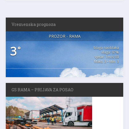
Vremenska prognoza
PROZOR - RAMA
3
°
blaga naoblaka
vlaga: 97%
vjetar: 1m/s SSI
Maks. 3 • Min. 3
GS RAMA – PRIJAVA ZA POSAO