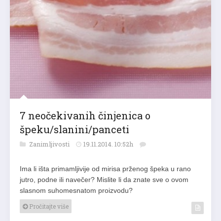
7 neočekivanih činjenica o
špeku/slanini/panceti
Zanimljivosti
19.11.2014. 10:52h
Ima li išta primamljivije od mirisa prženog špeka u rano
jutro, podne ili navečer? Mislite li da znate sve o ovom
slasnom suhomesnatom proizvodu?
Pročitajte više