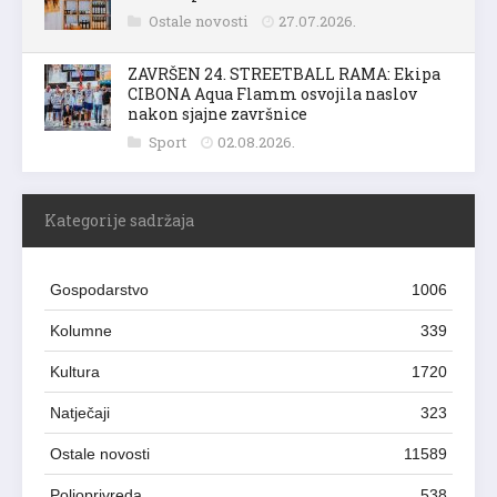
Ostale novosti
27.07.2026.
ZAVRŠEN 24. STREETBALL RAMA: Ekipa
CIBONA Aqua Flamm osvojila naslov
nakon sjajne završnice
Sport
02.08.2026.
Kategorije sadržaja
Gospodarstvo
1006
Kolumne
339
Kultura
1720
Natječaji
323
Ostale novosti
11589
Poljoprivreda
538