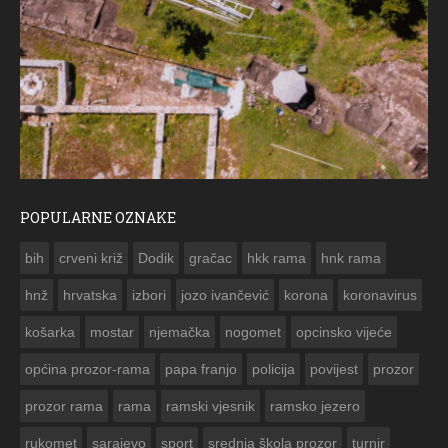
POPULARNE OZNAKE
ČE
bih
crveni križ
Dodik
gračac
hkk rama
hnk rama


hnž
hrvatska
izbori
jozo ivančević
korona
koronavirus
košarka
mostar
njemačka
nogomet
opcinsko vijeće
općina prozor-rama
papa franjo
policija
povijest
prozor
prozor rama
rama
ramski vjesnik
ramsko jezero
rukomet
sarajevo
sport
srednja škola prozor
turnir