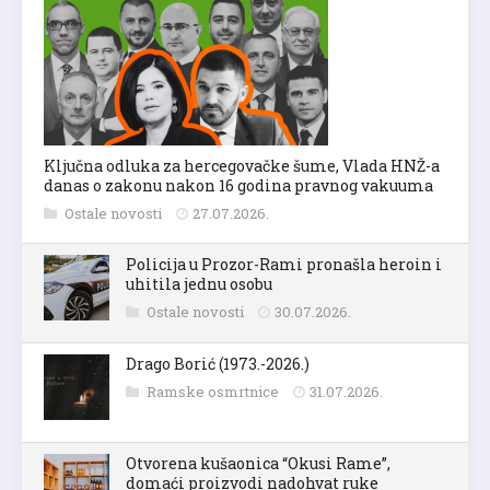
Ključna odluka za hercegovačke šume, Vlada HNŽ-a
danas o zakonu nakon 16 godina pravnog vakuuma
Ostale novosti
27.07.2026.
Policija u Prozor-Rami pronašla heroin i
uhitila jednu osobu
Ostale novosti
30.07.2026.
Drago Borić (1973.-2026.)
Ramske osmrtnice
31.07.2026.
Otvorena kušaonica “Okusi Rame”,
domaći proizvodi nadohvat ruke