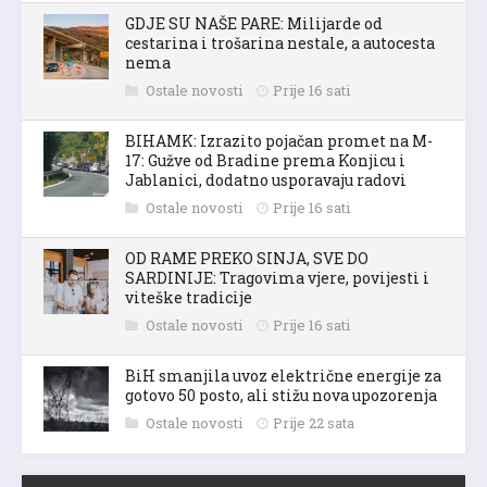
GDJE SU NAŠE PARE: Milijarde od
cestarina i trošarina nestale, a autocesta
nema
Ostale novosti
Prije 16 sati
BIHAMK: Izrazito pojačan promet na M-
17: Gužve od Bradine prema Konjicu i
Jablanici, dodatno usporavaju radovi
Ostale novosti
Prije 16 sati
OD RAME PREKO SINJA, SVE DO
SARDINIJE: Tragovima vjere, povijesti i
viteške tradicije
Ostale novosti
Prije 16 sati
BiH smanjila uvoz električne energije za
gotovo 50 posto, ali stižu nova upozorenja
Ostale novosti
Prije 22 sata