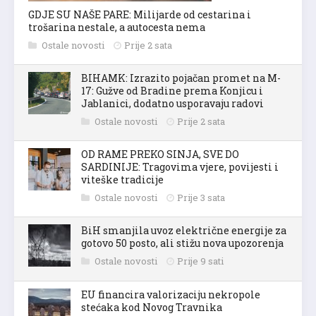
GDJE SU NAŠE PARE: Milijarde od cestarina i
trošarina nestale, a autocesta nema
Ostale novosti
Prije 2 sata
BIHAMK: Izrazito pojačan promet na M-
17: Gužve od Bradine prema Konjicu i
Jablanici, dodatno usporavaju radovi
Ostale novosti
Prije 2 sata
OD RAME PREKO SINJA, SVE DO
SARDINIJE: Tragovima vjere, povijesti i
viteške tradicije
Ostale novosti
Prije 3 sata
BiH smanjila uvoz električne energije za
gotovo 50 posto, ali stižu nova upozorenja
Ostale novosti
Prije 9 sati
EU financira valorizaciju nekropole
stećaka kod Novog Travnika