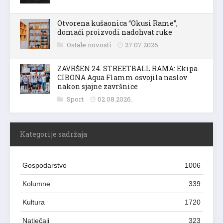
Otvorena kušaonica “Okusi Rame”,
domaći proizvodi nadohvat ruke
Ostale novosti
27.07.2026.
ZAVRŠEN 24. STREETBALL RAMA: Ekipa
CIBONA Aqua Flamm osvojila naslov
nakon sjajne završnice
Sport
02.08.2026.
Kategorije sadržaja
Gospodarstvo
1006
Kolumne
339
Kultura
1720
Natječaji
323