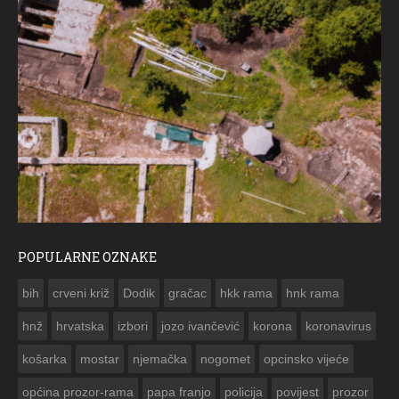
POPULARNE OZNAKE
ČESTITKA RAMSKOG VJESNIKA ZA USKRS 2023. GO
bih
crveni križ
Dodik
gračac
hkk rama
hnk rama


hnž
hrvatska
izbori
jozo ivančević
korona
koronavirus
košarka
mostar
njemačka
nogomet
opcinsko vijeće
općina prozor-rama
papa franjo
policija
povijest
prozor