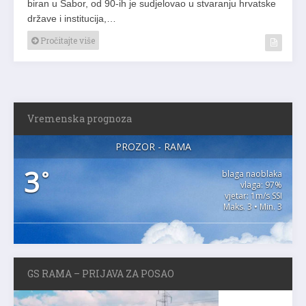
biran u Sabor, od 90-ih je sudjelovao u stvaranju hrvatske
države i institucija,…
Pročitajte više
Vremenska prognoza
PROZOR - RAMA
3
°
blaga naoblaka
vlaga: 97%
vjetar: 1m/s SSI
Maks. 3 • Min. 3
GS RAMA – PRIJAVA ZA POSAO